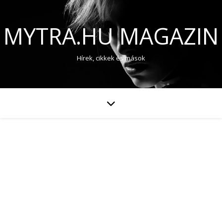
MYTRA.HU MAGAZIN
Hírek, cikkek és mások