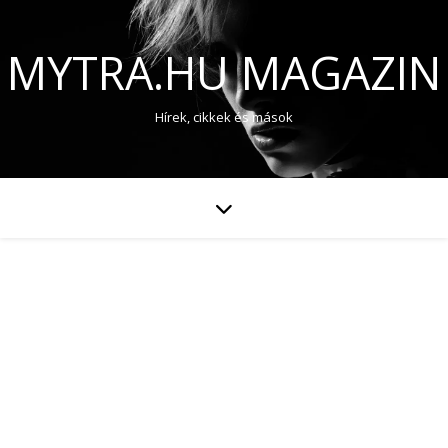
MYTRA.HU MAGAZIN
Hírek, cikkek és mások