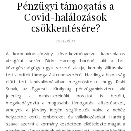
Pénzügyi támogatás a
Covid-halálozások
csökkentésére?
2025.06.15.
A koronavírus-járvány következményeivel kapcsolatos
vizsgálat során Dido Harding bárónő, aki a brit
közegészségügy egyik vezető alakja, komoly állításokat
tett a britek támogatási rendszeréről. Harding a bizottság
előtt tett tanúvallomásában megerősítette, hogy Rishi
Sunak, az Egyesült Királyság pénzügyminisztere, aki
jelenleg a miniszterelnöki posztot is betölti,
megakadályozta a magasabb támogatási kifizetéseket,
amelyek a járvány idején segíthették volna a nehéz
helyzetbe került embereket és vállalkozásokat. Harding
szavai szerint a kormány kezdetben elkötelezte magát a
gazdasági támogatások növelése mellett, azonban később