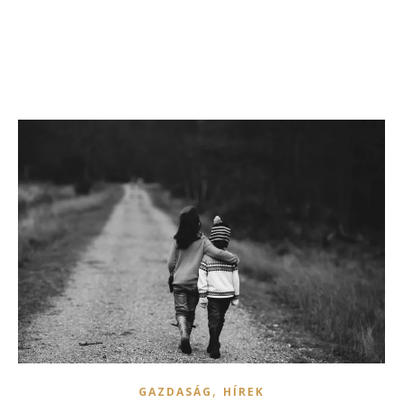
,
GAZDASÁG
HÍREK