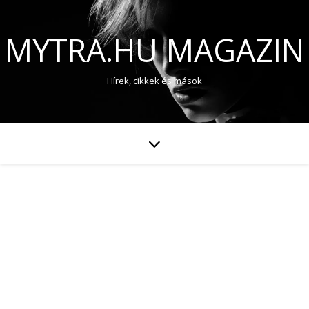
MYTRA.HU MAGAZIN
Hírek, cikkek és mások