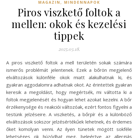
,
MAGAZIN
MINDENNAPOK
Piros viszkető foltok a
mellen: okok és kezelési
tippek
2025.03.18.
A piros viszkető foltok a mell területén sokak számára
ismerős problémát jelentenek. Ezek a bőrön megjelenő
elváltozások különféle okok miatt alakulhatnak ki, és
gyakran aggodalomra adhatnak okot. Az érintettek gyakran
keresik a megoldást, hogy megértsék, mi váltotta ki a
foltok megjelenését és hogyan lehet azokat kezelni. A bőr
érzékenysége és reakciói változóak, ezért fontos figyelni a
testünk jelzéseire. A viszketés, a bőrpír és a különböző
elváltozások sokszor jelzésértékűek lehetnek, és érdemes
őket komolyan venni. Az ilyen tünetek mögött sokféle
lehetséges ok húzódhat meg, beleértve az allergiás