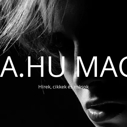
A.HU MA
Hírek, cikkek és mások