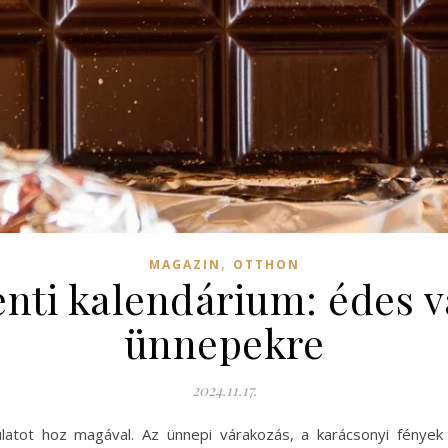
,
MAGAZIN
OTTHON
enti kalendárium: édes v
ünnepekre
2024.11.17.
latot hoz magával. Az ünnepi várakozás, a karácsonyi fények 