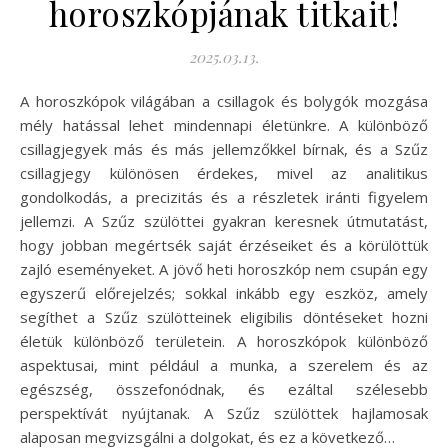
horoszkópjának titkait!
2025.03.13.
A horoszkópok világában a csillagok és bolygók mozgása
mély hatással lehet mindennapi életünkre. A különböző
csillagjegyek más és más jellemzőkkel bírnak, és a Szűz
csillagjegy különösen érdekes, mivel az analitikus
gondolkodás, a precizitás és a részletek iránti figyelem
jellemzi. A Szűz szülöttei gyakran keresnek útmutatást,
hogy jobban megértsék saját érzéseiket és a körülöttük
zajló eseményeket. A jövő heti horoszkóp nem csupán egy
egyszerű előrejelzés; sokkal inkább egy eszköz, amely
segíthet a Szűz szülötteinek eligibilis döntéseket hozni
életük különböző területein. A horoszkópok különböző
aspektusai, mint például a munka, a szerelem és az
egészség, összefonódnak, és ezáltal szélesebb
perspektívát nyújtanak. A Szűz szülöttek hajlamosak
alaposan megvizsgálni a dolgokat, és ez a következő…