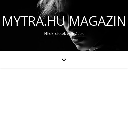
MYTRA.HU MAGAZIN
Hírek, cikkek és mások