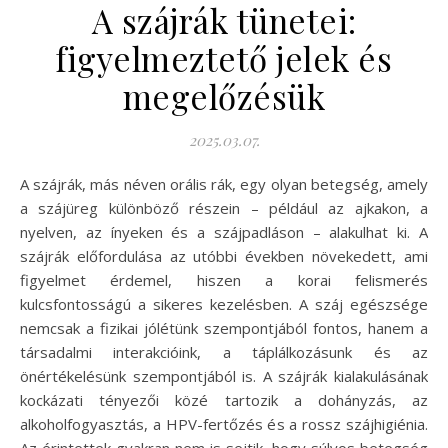
A szájrák tünetei:
figyelmeztető jelek és
megelőzésük
2025.03.07.
A szájrák, más néven orális rák, egy olyan betegség, amely
a szájüreg különböző részein – például az ajkakon, a
nyelven, az ínyeken és a szájpadláson – alakulhat ki. A
szájrák előfordulása az utóbbi években növekedett, ami
figyelmet érdemel, hiszen a korai felismerés
kulcsfontosságú a sikeres kezelésben. A száj egészsége
nemcsak a fizikai jólétünk szempontjából fontos, hanem a
társadalmi interakcióink, a táplálkozásunk és az
önértékelésünk szempontjából is. A szájrák kialakulásának
kockázati tényezői közé tartozik a dohányzás, az
alkoholfogyasztás, a HPV-fertőzés és a rossz szájhigiénia.
Az érintettek gyakran nem is sejtik, hogy súlyos betegség