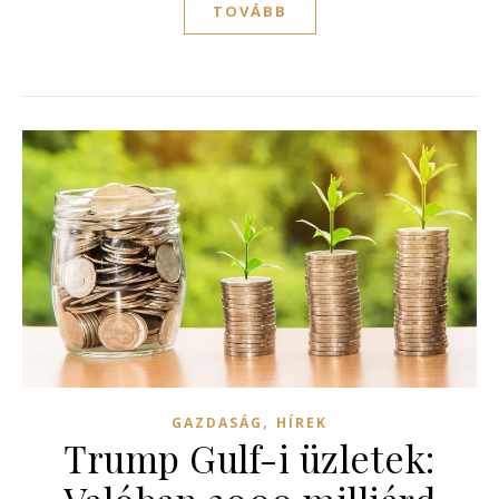
TOVÁBB
,
GAZDASÁG
HÍREK
Trump Gulf-i üzletek: