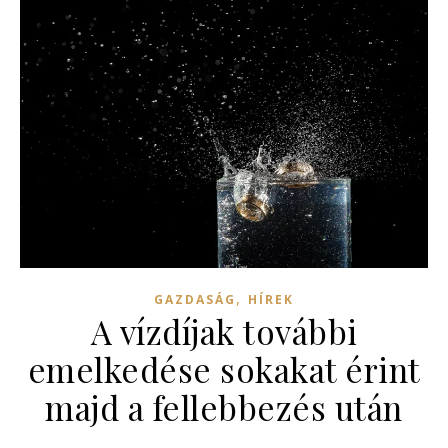
,
GAZDASÁG
HÍREK
A vízdíjak további
emelkedése sokakat érint
majd a fellebbezés után