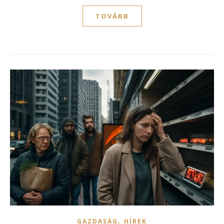
TOVÁBB
,
GAZDASÁG
HÍREK