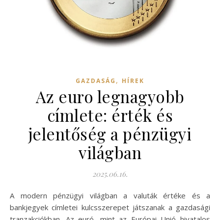
,
GAZDASÁG
HÍREK
Az euro legnagyobb
címlete: érték és
jelentőség a pénzügyi
világban
2025.06.16.
A modern pénzügyi világban a valuták értéke és a
bankjegyek címletei kulcsszerepet játszanak a gazdasági
tranzakciókban. Az euró, mint az Európai Unió hivatalos