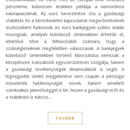
pénzneme, különösen érdekes példája a nemzetközi
valutapiacoknak. Az euró bevezetése óta a gazdasági
stabilitás és a kereskedelmi kapcsolatok megerősítésének
eszközeként funkcionál. Az euró bankjegyek széles skálán
mozognak, amelyek különböző címletekben érhetők el,
lehetővé téve a felhasználók számára, hogy a
szükségleteiknek megfelelően válasszanak. A bankjegyek
különböző címletekben történő kibocsátása nemcsak a
készpénzes tranzakciók egyszerűsítését szolgálja, hanem
a gazdasági tevékenységek dinamizálását is segíti. A
legnagyobb címlet megjelenése nem csupán a pénzügyi
műveletek hatékonyságát növeli, hanem emellett
szimbolikus jelentőséggel is bír, hiszen a gazdasági erőt és
a stabilitást is tükrözi.…
TOVÁBB