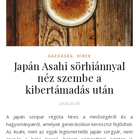
,
GAZDASÁG
HÍREK
Japán Asahi sörhiánnyal
néz szembe a
kibertámadás után
2025.10.18.
A japán söripar régóta híres a minőségéről és a
hagyományairól, amelyek generációkon keresztül fejlődtek.
Az Asahi, mint az egyik legismertebb japán sörgyár, nem