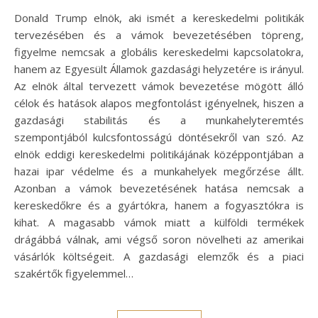
Donald Trump elnök, aki ismét a kereskedelmi politikák
tervezésében és a vámok bevezetésében töpreng,
figyelme nemcsak a globális kereskedelmi kapcsolatokra,
hanem az Egyesült Államok gazdasági helyzetére is irányul.
Az elnök által tervezett vámok bevezetése mögött álló
célok és hatások alapos megfontolást igényelnek, hiszen a
gazdasági stabilitás és a munkahelyteremtés
szempontjából kulcsfontosságú döntésekről van szó. Az
elnök eddigi kereskedelmi politikájának középpontjában a
hazai ipar védelme és a munkahelyek megőrzése állt.
Azonban a vámok bevezetésének hatása nemcsak a
kereskedőkre és a gyártókra, hanem a fogyasztókra is
kihat. A magasabb vámok miatt a külföldi termékek
drágábbá válnak, ami végső soron növelheti az amerikai
vásárlók költségeit. A gazdasági elemzők és a piaci
szakértők figyelemmel…