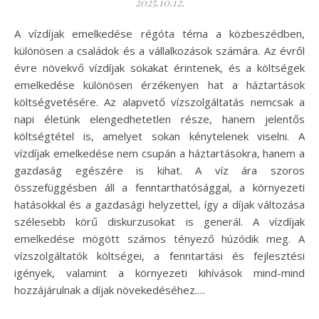
2025.10.12.
A vízdíjak emelkedése régóta téma a közbeszédben,
különösen a családok és a vállalkozások számára. Az évről
évre növekvő vízdíjak sokakat érintenek, és a költségek
emelkedése különösen érzékenyen hat a háztartások
költségvetésére. Az alapvető vízszolgáltatás nemcsak a
napi életünk elengedhetetlen része, hanem jelentős
költségtétel is, amelyet sokan kénytelenek viselni. A
vízdíjak emelkedése nem csupán a háztartásokra, hanem a
gazdaság egészére is kihat. A víz ára szoros
összefüggésben áll a fenntarthatósággal, a környezeti
hatásokkal és a gazdasági helyzettel, így a díjak változása
szélesebb körű diskurzusokat is generál. A vízdíjak
emelkedése mögött számos tényező húzódik meg. A
vízszolgáltatók költségei, a fenntartási és fejlesztési
igények, valamint a környezeti kihívások mind-mind
hozzájárulnak a díjak növekedéséhez.…