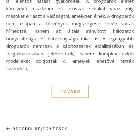
is jelentős hatást gyakoroltak. A drogbárók életét
körülvevő misztikum és erőszak sokakat vonz, míg
másokat elriaszt a valóságtól, amelyben élnek. A drogbárók
nem csupán a törvények megszegése révén váltak
hírhedtté, hanem az általa irányított hálózatok
bonyolultsága és hatékonysága miatt is. A legnagyobb
drogbárók nemcsak a kábítószerek előállításában és
forgalmazásában jeleskedtek, hanem komplex üzleti
modelleket dolgoztak ki, amelyek lehetővé tették
számukra,…
TOVÁBB
RÉGEBBI BEJEGYZÉSEK