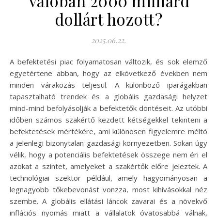
Valóban 2000 milliárd
dollárt hozott?
2025.06.22.
A befektetési piac folyamatosan változik, és sok elemző
egyetértene abban, hogy az elkövetkező években nem
minden várakozás teljesül. A különböző iparágakban
tapasztalható trendek és a globális gazdasági helyzet
mind-mind befolyásolják a befektetők döntéseit. Az utóbbi
időben számos szakértő kezdett kétségekkel tekinteni a
befektetések mértékére, ami különösen figyelemre méltó
a jelenlegi bizonytalan gazdasági környezetben. Sokan úgy
vélik, hogy a potenciális befektetések összege nem éri el
azokat a szintet, amelyeket a szakértők előre jeleztek. A
technológiai szektor például, amely hagyományosan a
legnagyobb tőkebevonást vonzza, most kihívásokkal néz
szembe. A globális ellátási láncok zavarai és a növekvő
inflációs nyomás miatt a vállalatok óvatosabbá válnak,