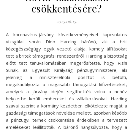
csökkentésére?
2025.06.15.
A koronavírus-járvány következményeivel kapcsolatos
vizsgálat során Dido Harding bárónő, aki a brit
közegészségügy egyik vezető alakja, komoly állításokat
tett a britek támogatási rendszeréről. Harding a bizottság
előtt tett tanúvallomásában megerősítette, hogy Rishi
Sunak, az Egyesült Királyság pénzügyminisztere, aki
jelenleg a miniszterelnöki posztot is betölti,
megakadályozta a magasabb támogatási kifizetéseket,
amelyek a járvány idején segíthették volna a nehéz
helyzetbe került embereket és vállalkozásokat. Harding
szavai szerint a kormány kezdetben elkötelezte magát a
gazdasági támogatások növelése mellett, azonban később
a pénzügyi terhek csökkentése érdekében a tervezett
emeléseket leállították. A bárónő hangsúlyozta, hogy a