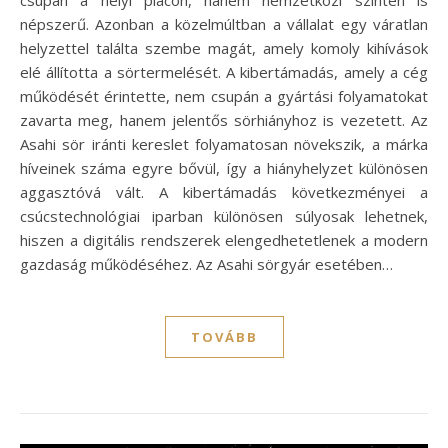
csupán a helyi piacon, hanem nemzetközi szinten is
népszerű. Azonban a közelmúltban a vállalat egy váratlan
helyzettel találta szembe magát, amely komoly kihívások
elé állította a sörtermelését. A kibertámadás, amely a cég
működését érintette, nem csupán a gyártási folyamatokat
zavarta meg, hanem jelentős sörhiányhoz is vezetett. Az
Asahi sör iránti kereslet folyamatosan növekszik, a márka
híveinek száma egyre bővül, így a hiányhelyzet különösen
aggasztóvá vált. A kibertámadás következményei a
csúcstechnológiai iparban különösen súlyosak lehetnek,
hiszen a digitális rendszerek elengedhetetlenek a modern
gazdaság működéséhez. Az Asahi sörgyár esetében…
TOVÁBB