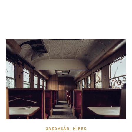
,
GAZDASÁG
HÍREK