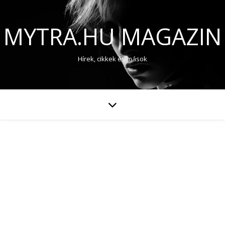
MYTRA.HU MAGAZIN
Hírek, cikkek és mások