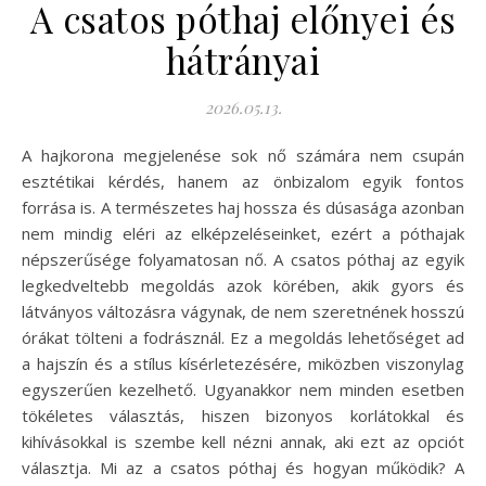
A csatos póthaj előnyei és
hátrányai
2026.05.13.
A hajkorona megjelenése sok nő számára nem csupán
esztétikai kérdés, hanem az önbizalom egyik fontos
forrása is. A természetes haj hossza és dúsasága azonban
nem mindig eléri az elképzeléseinket, ezért a póthajak
népszerűsége folyamatosan nő. A csatos póthaj az egyik
legkedveltebb megoldás azok körében, akik gyors és
látványos változásra vágynak, de nem szeretnének hosszú
órákat tölteni a fodrásznál. Ez a megoldás lehetőséget ad
a hajszín és a stílus kísérletezésére, miközben viszonylag
egyszerűen kezelhető. Ugyanakkor nem minden esetben
tökéletes választás, hiszen bizonyos korlátokkal és
kihívásokkal is szembe kell nézni annak, aki ezt az opciót
választja. Mi az a csatos póthaj és hogyan működik? A