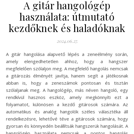
A gitár hangológép
használata: útmutató
kezdőknek és haladóknak
2024.06.27.
A gitár hangolása alapvető lépés a zeneélmény során,
amely elengedhetetlen ahhoz, hogy a hangszer
megfelelően szólaljon meg. A megfelelő hangolás nemcsak
a gitározás élményét javítja, hanem segít a játékosnak
abban is, hogy a zeneszámok pontosan és tisztán
szólaljanak meg. A hangológép, más néven hangoló, egy
rendkívül hasznos eszköz, amely megkönnyíti ezt a
folyamatot, különösen a kezdő gitárosok számára. Az
automatikus és analóg hangolók széles választéka áll
rendelkezésre, lehetővé téve a gitárosok számára, hogy
gyorsan és könnyedén beállítsák hangszerük hangolását. A
hangológép használata nemcsak a pontos hangolás