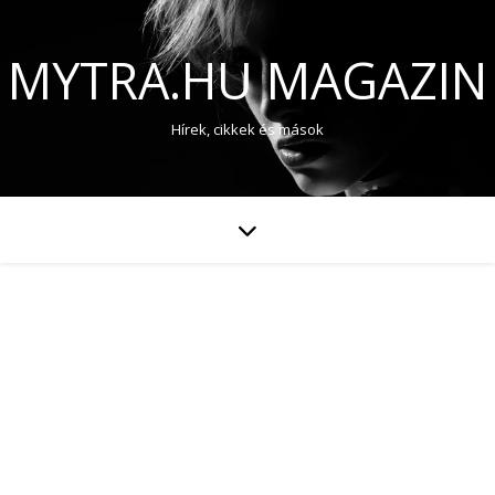
MYTRA.HU MAGAZIN
Hírek, cikkek és mások