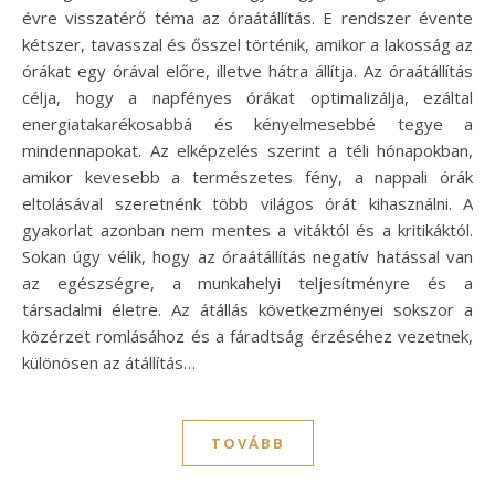
évre visszatérő téma az óraátállítás. E rendszer évente
kétszer, tavasszal és ősszel történik, amikor a lakosság az
órákat egy órával előre, illetve hátra állítja. Az óraátállítás
célja, hogy a napfényes órákat optimalizálja, ezáltal
energiatakarékosabbá és kényelmesebbé tegye a
mindennapokat. Az elképzelés szerint a téli hónapokban,
amikor kevesebb a természetes fény, a nappali órák
eltolásával szeretnénk több világos órát kihasználni. A
gyakorlat azonban nem mentes a vitáktól és a kritikáktól.
Sokan úgy vélik, hogy az óraátállítás negatív hatással van
az egészségre, a munkahelyi teljesítményre és a
társadalmi életre. Az átállás következményei sokszor a
közérzet romlásához és a fáradtság érzéséhez vezetnek,
különösen az átállítás…
TOVÁBB