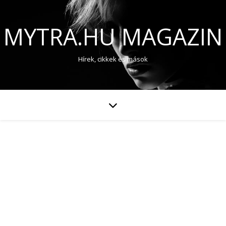
MYTRA.HU MAGAZIN
Hírek, cikkek és mások