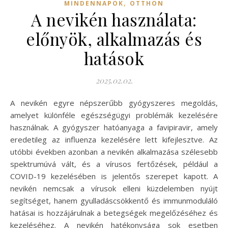
,
MINDENNAPOK
OTTHON
A nevikén használata:
előnyök, alkalmazás és
hatások
2025.02.02.
A nevikén egyre népszerűbb gyógyszeres megoldás,
amelyet különféle egészségügyi problémák kezelésére
használnak. A gyógyszer hatóanyaga a favipiravir, amely
eredetileg az influenza kezelésére lett kifejlesztve. Az
utóbbi években azonban a nevikén alkalmazása szélesebb
spektrumúvá vált, és a vírusos fertőzések, például a
COVID-19 kezelésében is jelentős szerepet kapott. A
nevikén nemcsak a vírusok elleni küzdelemben nyújt
segítséget, hanem gyulladáscsökkentő és immunmoduláló
hatásai is hozzájárulnak a betegségek megelőzéséhez és
kezeléséhez. A nevikén hatékonysága sok esetben