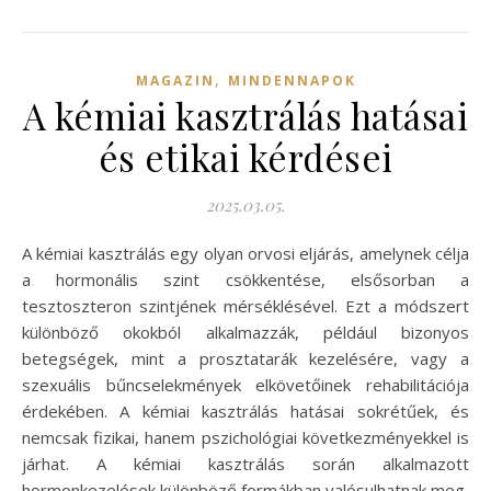
,
MAGAZIN
MINDENNAPOK
A kémiai kasztrálás hatásai
és etikai kérdései
2025.03.05.
A kémiai kasztrálás egy olyan orvosi eljárás, amelynek célja
a hormonális szint csökkentése, elsősorban a
tesztoszteron szintjének mérséklésével. Ezt a módszert
különböző okokból alkalmazzák, például bizonyos
betegségek, mint a prosztatarák kezelésére, vagy a
szexuális bűncselekmények elkövetőinek rehabilitációja
érdekében. A kémiai kasztrálás hatásai sokrétűek, és
nemcsak fizikai, hanem pszichológiai következményekkel is
járhat. A kémiai kasztrálás során alkalmazott
hormonkezelések különböző formákban valósulhatnak meg,