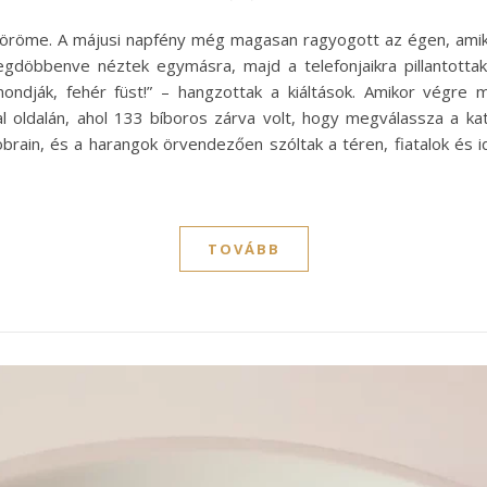
öröme. A májusi napfény még magasan ragyogott az égen, amiko
döbbenve néztek egymásra, majd a telefonjaikra pillantottak
mondják, fehér füst!” – hangzottak a kiáltások. Amikor végre
l oldalán, ahol 133 bíboros zárva volt, hogy megválassza a ka
zobrain, és a harangok örvendezően szóltak a téren, fiatalok és
TOVÁBB