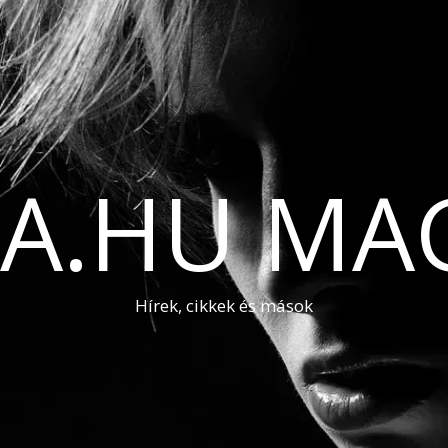
A.HU MA
Hírek, cikkek és mások