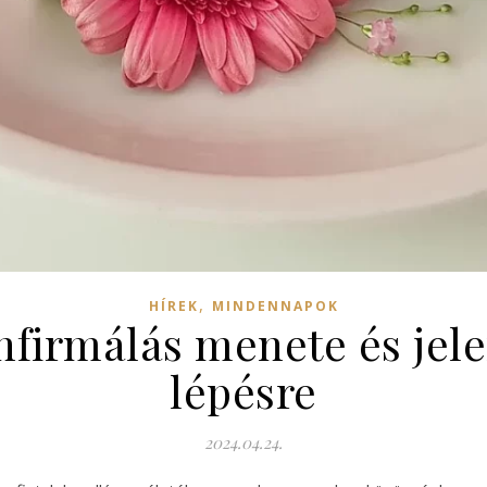
,
HÍREK
MINDENNAPOK
nfirmálás menete és jele
lépésre
2024.04.24.