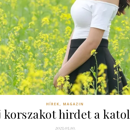
,
HÍREK
MAGAZIN
 korszakot hirdet a kat
2025.05.10.