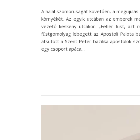
A halál szomorúságát követően, a megújulás 
környékét. Az egyik utcában az emberek meg
vezető keskeny utcákon. „Fehér füst, azt 
füstgomolyag lebegett az Apostoli Palota ba
átsütött a Szent Péter-bazilika apostolok s
egy csoport apáca…