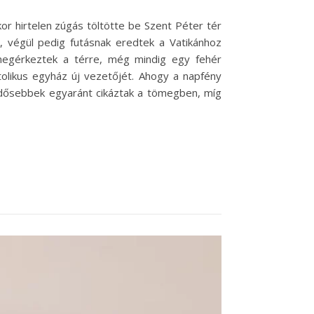
r hirtelen zúgás töltötte be Szent Péter tér
, végül pedig futásnak eredtek a Vatikánhoz
 megérkeztek a térre, még mindig egy fehér
tolikus egyház új vezetőjét. Ahogy a napfény
 idősebbek egyaránt cikáztak a tömegben, míg