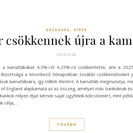
,
GAZDASÁG
HÍREK
r csökkennek újra a kam
2025.05.16.
én a kamatlábakat 4,5%-ról 4,25%-ra csökkentette, ami a 202
i Bizottsága a következő hónapokban további csökkentéseket j
ítások kamatlábaira, így milliók életére. A kamatláb megmutatja, 
k of England alapkamata az az összeg, amelyet más bankoknak és é
ankok milyen díjat kérnek saját ügyfeleik kölcsöneiért, mint példáu
k célja,…
TOVÁBB