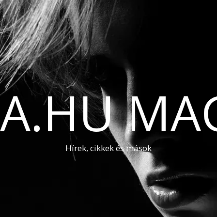
A.HU MA
Hírek, cikkek és mások