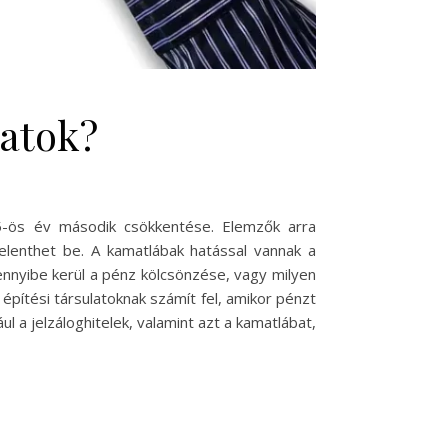
atok?
5-ös év második csökkentése. Elemzők arra
elenthet be. A kamatlábak hatással vannak a
mennyibe kerül a pénz kölcsönzése, vagy milyen
pítési társulatoknak számít fel, amikor pénzt
l a jelzáloghitelek, valamint azt a kamatlábat,