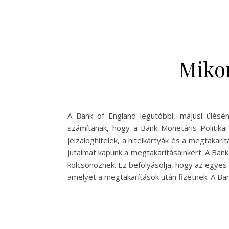
Miko
A Bank of England legutóbbi, májusi ülés
számítanak, hogy a Bank Monetáris Politika
jelzáloghitelek, a hitelkártyák és a megtakar
jutalmat kapunk a megtakarításainkért. A Ban
kölcsönöznek. Ez befolyásolja, hogy az egyes b
amelyet a megtakarítások után fizetnek. A Ban