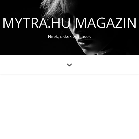
MYTRA.HU MAGAZIN
Hírek, cikkek és mások