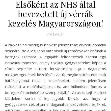
Elsőként az NHS által
bevezetett új vérrák
kezelés Magyarországon!
2025.06.24.
A rákkezelés mindig is kihívást jelentett az orvostudomány
számára, de a legújabb kutatások új reményeket kínálnak a
betegek számára. A legújabb felfedezések szerint egy
innovatív módszer, amely toxikus gyógyszereket képes a
rákos sejtekbe juttatni, forradalmasíthatja a daganatos
megbetegedések kezelését. Az új megközelítés nemcsak
hatékonyabbá teszi a kezeléseket, hanem jelentősen
csökkenti a mellékhatásokat is, ami különösen fontos a
betegek életminősége szempontjából. A rákos sejtek elleni
küzdelem során a legnagyobb kihívás az, hogy a
gyógyszerek célzottan a daganatos szöveteket érjék el,
miközben minimalizálják a környező egészséges sejtek