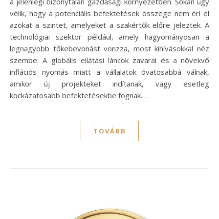
a jelenlegi bizonytalan gazdasági környezetben. Sokan úgy
vélik, hogy a potenciális befektetések összege nem éri el
azokat a szintet, amelyeket a szakértők előre jeleztek. A
technológiai szektor például, amely hagyományosan a
legnagyobb tőkebevonást vonzza, most kihívásokkal néz
szembe. A globális ellátási láncok zavarai és a növekvő
inflációs nyomás miatt a vállalatok óvatosabbá válnak,
amikor új projekteket indítanak, vagy esetleg
kockázatosabb befektetésekbe fognak.…
TOVÁBB