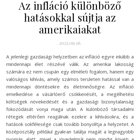
Az infláció különböző
hatásokkal sújtja az
amerikaiakat
2025.09.16.
A jelenlegi gazdasági helyzetben az infláció egyre inkább a
mindennapi élet részévé válik. Az amerikai lakosság
számára ez nem csupán egy elméleti fogalom, hanem egy
valóságos kihívás, amely számos területen hatással van a
mindennapi döntésekre és életminőségre. Az infláció
emelkedése a vásárlóerő csökkenését, a megélhetési
költségek növekedését és a gazdasági bizonytalanság
fokozódását vonja maga után. A különböző társadalmi
rétegek eltérően reagálnak ezekre a kihívásokra, és a
hatások sokfélesége csak tovább bonyolítja a helyzetet. A
középosztály például gyakran találja magát a legnagyobb
nyomás alatt, mivel a jövedelmük nem mindig követi a