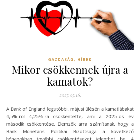
,
GAZDASÁG
HÍREK
Mikor csökkennek újra a
kamatok?
2025.05.16.
A Bank of England legutóbbi, májusi ülésén a kamatlábakat
4,5%-ról 4,25%-ra csökkentette, ami a 2025-ös év
második csökkentése. Elemzők arra számítanak, hogy a
Bank Monetáris Politikai Bizottsága a következő
hónapokban további csökkentéseket jelenthet be. A