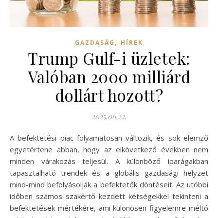
,
GAZDASÁG
HÍREK
Trump Gulf-i üzletek:
Valóban 2000 milliárd
dollárt hozott?
2025.06.22.
A befektetési piac folyamatosan változik, és sok elemző
egyetértene abban, hogy az elkövetkező években nem
minden várakozás teljesül. A különböző iparágakban
tapasztalható trendek és a globális gazdasági helyzet
mind-mind befolyásolják a befektetők döntéseit. Az utóbbi
időben számos szakértő kezdett kétségekkel tekinteni a
befektetések mértékére, ami különösen figyelemre méltó