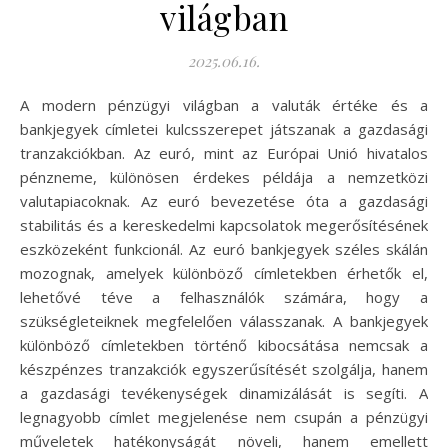
világban
2025.06.16.
A modern pénzügyi világban a valuták értéke és a
bankjegyek címletei kulcsszerepet játszanak a gazdasági
tranzakciókban. Az euró, mint az Európai Unió hivatalos
pénzneme, különösen érdekes példája a nemzetközi
valutapiacoknak. Az euró bevezetése óta a gazdasági
stabilitás és a kereskedelmi kapcsolatok megerősítésének
eszközeként funkcionál. Az euró bankjegyek széles skálán
mozognak, amelyek különböző címletekben érhetők el,
lehetővé téve a felhasználók számára, hogy a
szükségleteiknek megfelelően válasszanak. A bankjegyek
különböző címletekben történő kibocsátása nemcsak a
készpénzes tranzakciók egyszerűsítését szolgálja, hanem
a gazdasági tevékenységek dinamizálását is segíti. A
legnagyobb címlet megjelenése nem csupán a pénzügyi
műveletek hatékonyságát növeli, hanem emellett