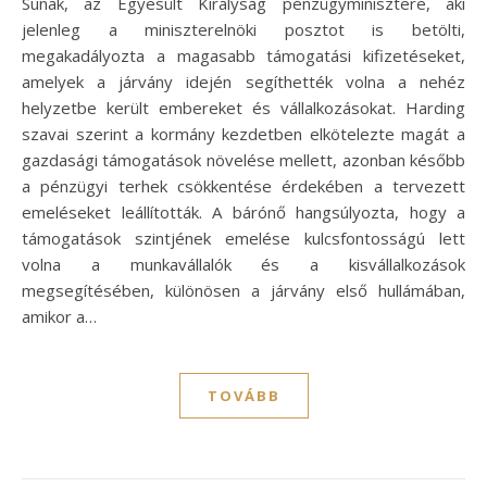
Sunak, az Egyesült Királyság pénzügyminisztere, aki
jelenleg a miniszterelnöki posztot is betölti,
megakadályozta a magasabb támogatási kifizetéseket,
amelyek a járvány idején segíthették volna a nehéz
helyzetbe került embereket és vállalkozásokat. Harding
szavai szerint a kormány kezdetben elkötelezte magát a
gazdasági támogatások növelése mellett, azonban később
a pénzügyi terhek csökkentése érdekében a tervezett
emeléseket leállították. A bárónő hangsúlyozta, hogy a
támogatások szintjének emelése kulcsfontosságú lett
volna a munkavállalók és a kisvállalkozások
megsegítésében, különösen a járvány első hullámában,
amikor a…
TOVÁBB