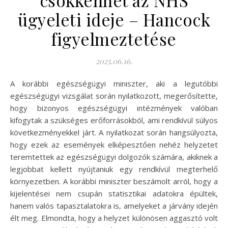
csökkenhet az NHS
ügyeleti ideje – Hancock
figyelmeztetése
2025.06.16.
A korábbi egészségügyi miniszter, aki a legutóbbi
egészségügyi vizsgálat során nyilatkozott, megerősítette,
hogy bizonyos egészségügyi intézmények valóban
kifogytak a szükséges erőforrásokból, ami rendkívül súlyos
következményekkel járt. A nyilatkozat során hangsúlyozta,
hogy ezek az események elképesztően nehéz helyzetet
teremtettek az egészségügyi dolgozók számára, akiknek a
legjobbat kellett nyújtaniuk egy rendkívül megterhelő
környezetben. A korábbi miniszter beszámolt arról, hogy a
kijelentései nem csupán statisztikai adatokra épültek,
hanem valós tapasztalatokra is, amelyeket a járvány idején
élt meg. Elmondta, hogy a helyzet különösen aggasztó volt