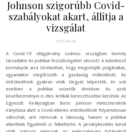
Johnson szigorúbb Covid-
szabályokat akart, állítja a
vizsgálat
2025.10.14.
A Covid-19 világjárvány számos országban komoly
társadalmi és politikai feszültségeket okozott. A különböző
kormányok arra törekedtek, hogy megvédjék polgáraikat,
ugyanakkor megőrizzék a gazdaság működését. Az
intézkedések gyakran viták tárgyát képezték, és sok
esetben a politikai vezetők döntései és azok
következményei is éles kritikák kereszttüzébe kerültek. Az
Egyesült Királyságban Boris Johnson miniszterelnök
irányítása alatt a Covid-ellenes intézkedések folyamatosan
változtak, ami nemcsak a lakosság, hanem a politikai
ellenfelek figyelmét is felkeltette. A járványkezelés körüli
viták sokszor nemcsak az egészségügyi hatásokról