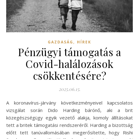
,
GAZDASÁG
HÍREK
Pénzügyi támogatás a
Covid-halálozások
csökkentésére?
2025.06.15.
A koronavírus-járvány következményeivel kapcsolatos
vizsgálat során Dido Harding bárónő, aki a brit
közegészségügy egyik vezető alakja, komoly állításokat
tett a britek támogatási rendszeréről. Harding a bizottság
előtt tett tanúvallomásában megerősítette, hogy Rishi