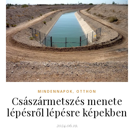
,
MINDENNAPOK
OTTHON
Császármetszés menete
lépésről lépésre képekben
2024.06.19.