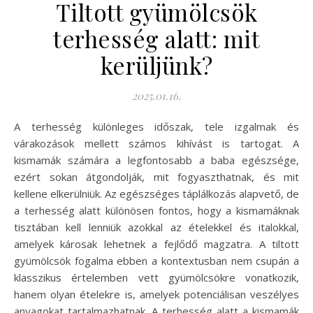
Tiltott gyümölcsök
terhesség alatt: mit
kerüljünk?
2025.01.16.
A terhesség különleges időszak, tele izgalmak és
várakozások mellett számos kihívást is tartogat. A
kismamák számára a legfontosabb a baba egészsége,
ezért sokan átgondolják, mit fogyaszthatnak, és mit
kellene elkerülniük. Az egészséges táplálkozás alapvető, de
a terhesség alatt különösen fontos, hogy a kismamáknak
tisztában kell lenniük azokkal az ételekkel és italokkal,
amelyek károsak lehetnek a fejlődő magzatra. A tiltott
gyümölcsök fogalma ebben a kontextusban nem csupán a
klasszikus értelemben vett gyümölcsökre vonatkozik,
hanem olyan ételekre is, amelyek potenciálisan veszélyes
anyagokat tartalmazhatnak. A terhesség alatt a kismamák