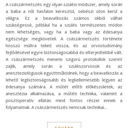
A császármetszés egy olyan szülési módszer, amely során
a baba a női hasfalon keresztül, sebészi úton kerül a
világra. Ez a beavatkozás számos okból válhat
szükségessé, például ha a szülés természetes módon
nem lehetséges, vagy ha a baba vagy az édesanya
egészsége megköveteli. A császármetszés története
hosszú múltra tekint vissza, és az orvostudomány
fejlődésével egyre biztonságosabbá és elterjedtebbé vált.
A császármetszés menete szigorú protokollok szerint
zajlik, amely során a szülészorvosok és az
aneszteziológusok együttműködnek, hogy a beavatkozás a
lehető legbiztonságosabb és legkellemesebb legyen az
édesanya számára. A műtét előtti előkészületek, az
anesztézia alkalmazása, a műtéti technika, valamint a
posztoperatív ellátás mind fontos részei ennek a
folyamatnak. A császármetszés nemcsak technikai…
TOVÁBB