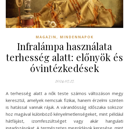
,
MAGAZIN
MINDENNAPOK
Infralámpa használata
terhesség alatt: előnyök és
óvintézkedések
2024.07.27.
A terhesség alatt a nők teste számos változáson megy
keresztül, amelyek nemcsak fizikai, hanem érzelmi szinten
is hatással vannak rájuk. A várandósság időszaka sokszor
hoz magával különböző kényelmetlenségeket, mint például
hátfájást, izomfeszültséget vagy akár hangulati
ingadozásokat. A természetes megoldások keresése, mint