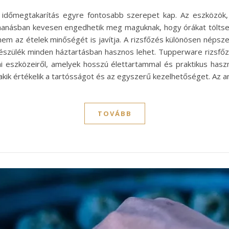
időmegtakarítás egyre fontosabb szerepet kap. Az eszközök, 
ohanásban kevesen engedhetik meg maguknak, hogy órákat töltsen
m az ételek minőségét is javítja. A rizsfőzés különösen népszer
készülék minden háztartásban hasznos lehet. Tupperware rizsf
 eszközeiről, amelyek hosszú élettartammal és praktikus hasz
kik értékelik a tartósságot és az egyszerű kezelhetőséget. Az 
TOVÁBB