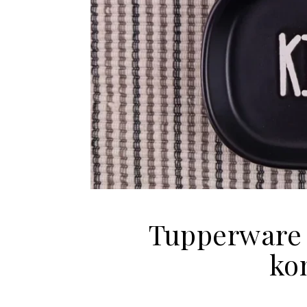
Tupperware 
ko