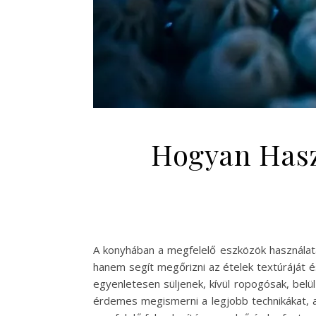
Hogyan Hasz
A konyhában a megfelelő eszközök használata
hanem segít megőrizni az ételek textúráját 
egyenletesen süljenek, kívül ropogósak, bel
érdemes megismerni a legjobb technikákat, a