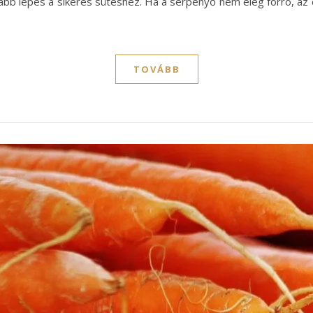
abb lépés a sikeres sütéshez. Ha a serpenyő nem elég forró, az é
TOVÁBB