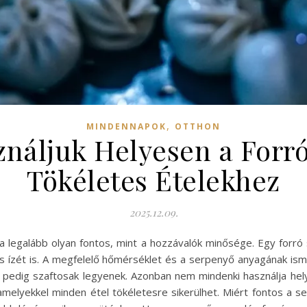
,
MINDENNAPOK
OTTHON
náljuk Helyesen a Forró
Tökéletes Ételekhez
2025.12.09.
 legalább olyan fontos, mint a hozzávalók minősége. Egy forr
és ízét is. A megfelelő hőmérséklet és a serpenyő anyagának is
ül pedig szaftosak legyenek. Azonban nem mindenki használja hel
melyekkel minden étel tökéletesre sikerülhet. Miért fontos a 