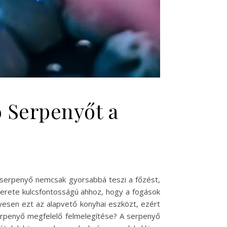
 Serpenyőt a
ó serpenyő nemcsak gyorsabbá teszi a főzést,
merete kulcsfontosságú ahhoz, hogy a fogások
yesen ezt az alapvető konyhai eszközt, ezért
serpenyő megfelelő felmelegítése? A serpenyő