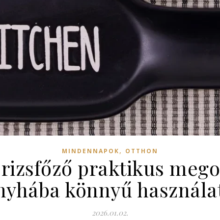
,
MINDENNAPOK
OTTHON
rizsfőző praktikus meg
nyhába könnyű használat
2026.01.02.