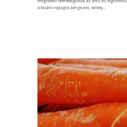
megfelelő felmelegítése az első és legfontos
a kívánt ropogós kérgezet, amely…