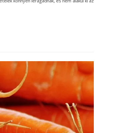
telek könnyen leragadnak, és nem alakul ki az