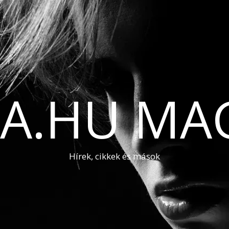
A.HU MA
Hírek, cikkek és mások