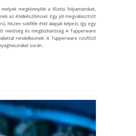
melyek megkönnyítik a főzési folyamatokat,
ek az ételkészítéssel. Egy jól megválasztott
ű, hiszen sokféle étel alapját képezi, így egy
őző: minőség és megbízhatóság A Tupperware
nálattal rendelkeznek. A Tupperware rizsfőző
anyaghasználat során…