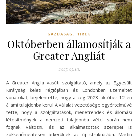
,
GAZDASÁG
HÍREK
Októberben államosítják a
Greater Angliát
2025.05.10.
A Greater Anglia vasúti szolgáltató, amely az Egyesült
Királyság keleti régiójában és Londonban üzemeltet
vonatokat, bejelentette, hogy a cég 2023 október 12-én
állami tulajdonba kerül. A vállalat vezetősége egyértelművé
tette, hogy a szolgáltatások, menetrendek és állomási
létesítmények a nemzeti tulajdonba vétel során nem
fognak változni, és az alkalmazottak szerepei is
zökkenőmentesen átkerülnek az új struktúrába. Martin