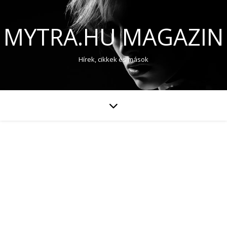
MYTRA.HU MAGAZIN
Hírek, cikkek és mások