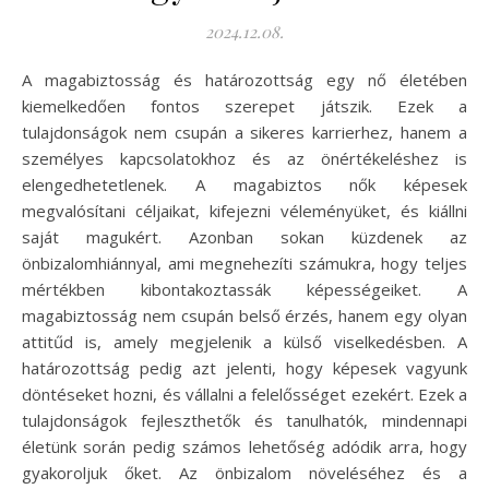
2024.12.08.
A magabiztosság és határozottság egy nő életében
kiemelkedően fontos szerepet játszik. Ezek a
tulajdonságok nem csupán a sikeres karrierhez, hanem a
személyes kapcsolatokhoz és az önértékeléshez is
elengedhetetlenek. A magabiztos nők képesek
megvalósítani céljaikat, kifejezni véleményüket, és kiállni
saját magukért. Azonban sokan küzdenek az
önbizalomhiánnyal, ami megnehezíti számukra, hogy teljes
mértékben kibontakoztassák képességeiket. A
magabiztosság nem csupán belső érzés, hanem egy olyan
attitűd is, amely megjelenik a külső viselkedésben. A
határozottság pedig azt jelenti, hogy képesek vagyunk
döntéseket hozni, és vállalni a felelősséget ezekért. Ezek a
tulajdonságok fejleszthetők és tanulhatók, mindennapi
életünk során pedig számos lehetőség adódik arra, hogy
gyakoroljuk őket. Az önbizalom növeléséhez és a