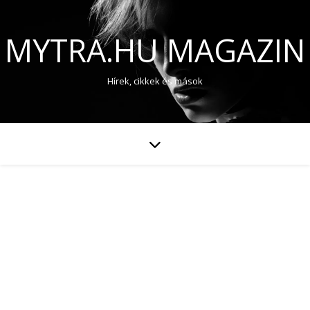
MYTRA.HU MAGAZIN
Hírek, cikkek és mások