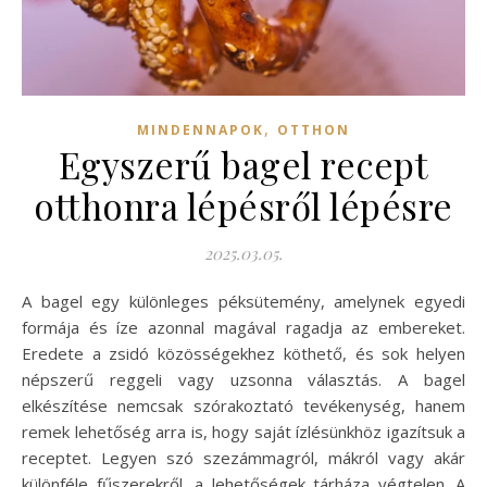
,
MINDENNAPOK
OTTHON
Egyszerű bagel recept
otthonra lépésről lépésre
2025.03.05.
A bagel egy különleges péksütemény, amelynek egyedi
formája és íze azonnal magával ragadja az embereket.
Eredete a zsidó közösségekhez köthető, és sok helyen
népszerű reggeli vagy uzsonna választás. A bagel
elkészítése nemcsak szórakoztató tevékenység, hanem
remek lehetőség arra is, hogy saját ízlésünkhöz igazítsuk a
receptet. Legyen szó szezámmagról, mákról vagy akár
különféle fűszerekről, a lehetőségek tárháza végtelen. A