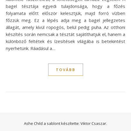
bagel tésztája egyedi tulajdonsága, hogy a főzés
folyamata előtt először kelesztjük, majd forró vízben
főzzük meg. Ez a lépés adja meg a bagel jellegzetes
állagát, amely kívül ropogós, belül pedig puha. Az otthoni
készítés során nemcsak a tésztát sajátíthatjuk el, hanem a
különböző feltétek és ízesítések világába is betekintést
nyerhetünk. Ráadásul a…
TOVÁBB
Ashe Child a sablont készítette:
Viktor Csaszar.