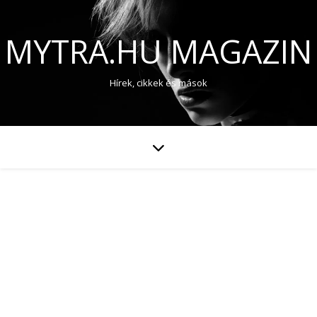
MYTRA.HU MAGAZIN
Hírek, cikkek és mások