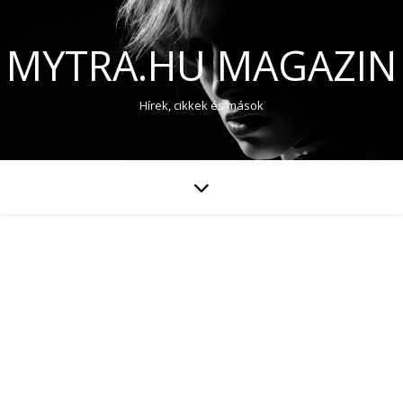
MYTRA.HU MAGAZIN
Hírek, cikkek és mások