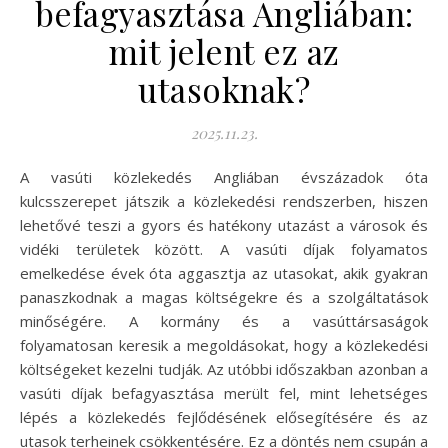
befagyasztása Angliában:
mit jelent ez az
utasoknak?
2025.11.23.
A vasúti közlekedés Angliában évszázadok óta
kulcsszerepet játszik a közlekedési rendszerben, hiszen
lehetővé teszi a gyors és hatékony utazást a városok és
vidéki területek között. A vasúti díjak folyamatos
emelkedése évek óta aggasztja az utasokat, akik gyakran
panaszkodnak a magas költségekre és a szolgáltatások
minőségére. A kormány és a vasúttársaságok
folyamatosan keresik a megoldásokat, hogy a közlekedési
költségeket kezelni tudják. Az utóbbi időszakban azonban a
vasúti díjak befagyasztása merült fel, mint lehetséges
lépés a közlekedés fejlődésének elősegítésére és az
utasok terheinek csökkentésére. Ez a döntés nem csupán a