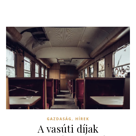
,
GAZDASÁG
HÍREK
A vasúti díjak