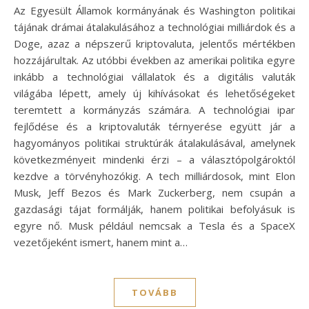
Az Egyesült Államok kormányának és Washington politikai
tájának drámai átalakulásához a technológiai milliárdok és a
Doge, azaz a népszerű kriptovaluta, jelentős mértékben
hozzájárultak. Az utóbbi években az amerikai politika egyre
inkább a technológiai vállalatok és a digitális valuták
világába lépett, amely új kihívásokat és lehetőségeket
teremtett a kormányzás számára. A technológiai ipar
fejlődése és a kriptovaluták térnyerése együtt jár a
hagyományos politikai struktúrák átalakulásával, amelynek
következményeit mindenki érzi – a választópolgároktól
kezdve a törvényhozókig. A tech milliárdosok, mint Elon
Musk, Jeff Bezos és Mark Zuckerberg, nem csupán a
gazdasági tájat formálják, hanem politikai befolyásuk is
egyre nő. Musk például nemcsak a Tesla és a SpaceX
vezetőjeként ismert, hanem mint a…
TOVÁBB