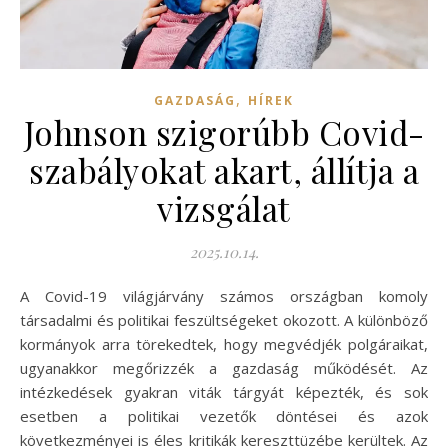
,
GAZDASÁG
HÍREK
Johnson szigorúbb Covid-
szabályokat akart, állítja a
vizsgálat
2025.10.14.
A Covid-19 világjárvány számos országban komoly
társadalmi és politikai feszültségeket okozott. A különböző
kormányok arra törekedtek, hogy megvédjék polgáraikat,
ugyanakkor megőrizzék a gazdaság működését. Az
intézkedések gyakran viták tárgyát képezték, és sok
esetben a politikai vezetők döntései és azok
következményei is éles kritikák kereszttüzébe kerültek. Az