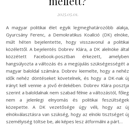
mellett?
2025.05.01.
A magyar politikai élet egyik legmeghatározóbb alakja,
Gyurcsány Ferenc, a Demokratikus Koalíció (DK) elnöke,
múlt héten bejelentette, hogy visszavonul a politikai
közélettől. A bejelentés Dobrev Klára, a DK alelnöke által
közzétett Facebook-posztban érkezett, amelyben
hangsúlyozta a változás és a megújulás szükségességét a
magyar baloldal számára. Dobrev kiemelte, hogy a nehéz
idők nehéz döntéseket követelnek, és hogy a DK-nak új
irányt kell vennie a jövő érdekében. Dobrev Klára posztja
szerint a baloldalnak nem szabad félnie a változástól, főleg
nem a jelenlegi elnyomás és politikai feszültségek
közepette. A DK vezetősége úgy véli, hogy az új
elnökválasztásra van szükség, hogy az elnöki tisztséget új
személyiség töltse be, aki képes lesz átformálni a párt…