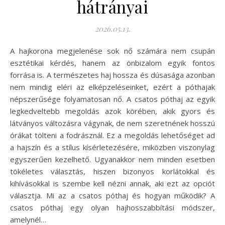
hátrányai
2026.05.13.
A hajkorona megjelenése sok nő számára nem csupán
esztétikai kérdés, hanem az önbizalom egyik fontos
forrása is. A természetes haj hossza és dúsasága azonban
nem mindig eléri az elképzeléseinket, ezért a póthajak
népszerűsége folyamatosan nő. A csatos póthaj az egyik
legkedveltebb megoldás azok körében, akik gyors és
látványos változásra vágynak, de nem szeretnének hosszú
órákat tölteni a fodrásznál. Ez a megoldás lehetőséget ad
a hajszín és a stílus kísérletezésére, miközben viszonylag
egyszerűen kezelhető. Ugyanakkor nem minden esetben
tökéletes választás, hiszen bizonyos korlátokkal és
kihívásokkal is szembe kell nézni annak, aki ezt az opciót
választja. Mi az a csatos póthaj és hogyan működik? A
csatos póthaj egy olyan hajhosszabbítási módszer,
amelynél…