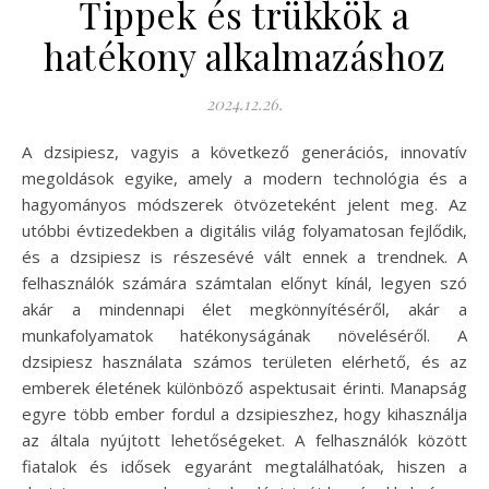
Tippek és trükkök a
hatékony alkalmazáshoz
2024.12.26.
A dzsipiesz, vagyis a következő generációs, innovatív
megoldások egyike, amely a modern technológia és a
hagyományos módszerek ötvözeteként jelent meg. Az
utóbbi évtizedekben a digitális világ folyamatosan fejlődik,
és a dzsipiesz is részesévé vált ennek a trendnek. A
felhasználók számára számtalan előnyt kínál, legyen szó
akár a mindennapi élet megkönnyítéséről, akár a
munkafolyamatok hatékonyságának növeléséről. A
dzsipiesz használata számos területen elérhető, és az
emberek életének különböző aspektusait érinti. Manapság
egyre több ember fordul a dzsipieszhez, hogy kihasználja
az általa nyújtott lehetőségeket. A felhasználók között
fiatalok és idősek egyaránt megtalálhatóak, hiszen a