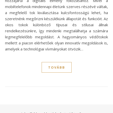
hozzájárul a digitális élmény fokozásához. Mivel a
mobiltelefonok mindennapi életünk szerves részévé váltak,
a megfelelő tok kiválasztása kulcsfontosságú lehet, ha
szeretnénk megőrizni készülékünk állapotát és funkcióit. Az
okos tokok különböző típusai és stílusai állnak
rendelkezésünkre, így mindenki megtalálhatja a számára
legmegfelelőbb megoldást. A hagyományos védőtokok
mellett a piacon elérhetőek olyan innovatív megoldások is,
amelyek a technológiai vívmányokat ötvözik…
TOVÁBB