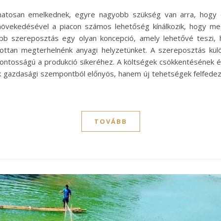
amatosan emelkednek, egyre nagyobb szükség van arra, hogy 
növekedésével a piacon számos lehetőség kínálkozik, hogy me
bb szereposztás egy olyan koncepció, amely lehetővé teszi, 
zottan megterhelnénk anyagi helyzetünket. A szereposztás kül
sfontosságú a produkció sikeréhez. A költségek csökkentésének
k gazdasági szempontból előnyös, hanem új tehetségek felfedezé
TOVÁBB