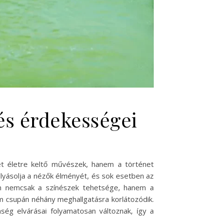
 és érdekességei
et életre keltő művészek, hanem a történet
lyásolja a nézők élményét, és sok esetben az
án nemcsak a színészek tehetsége, hanem a
m csupán néhány meghallgatásra korlátozódik.
nség elvárásai folyamatosan változnak, így a