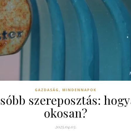
,
GAZDASÁG
MINDENNAPOK
csóbb szereposztás: hog
okosan?
2025.04.03.