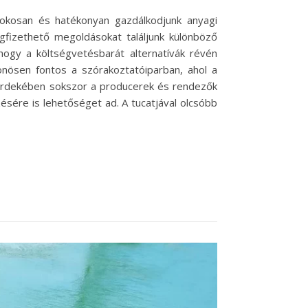
okosan és hatékonyan gazdálkodjunk anyagi
gfizethető megoldásokat találjunk különböző
hogy a költségvetésbarát alternatívák révén
önösen fontos a szórakoztatóiparban, ahol a
 érdekében sokszor a producerek és rendezők
sére is lehetőséget ad. A tucatjával olcsóbb