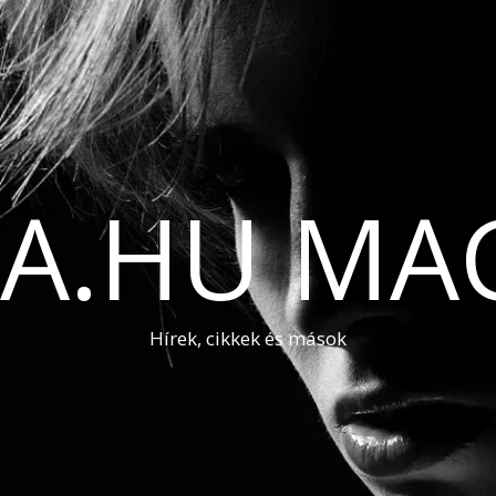
A.HU MA
Hírek, cikkek és mások