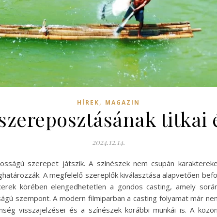
,
HÍREK
MAGAZIN
szereposztásának titkai
2024.12.14.
ntosságú szerepet játszik. A színészek nem csupán karakterek
ghatározzák. A megfelelő szereplők kiválasztása alapvetően befo
ducerek körében elengedhetetlen a gondos casting, amely sor
osságú szempont. A modern filmiparban a casting folyamat már ne
nség visszajelzései és a színészek korábbi munkái is. A közö