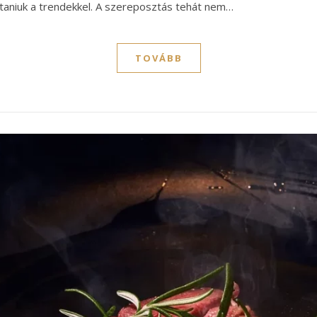
taniuk a trendekkel. A szereposztás tehát nem…
TOVÁBB