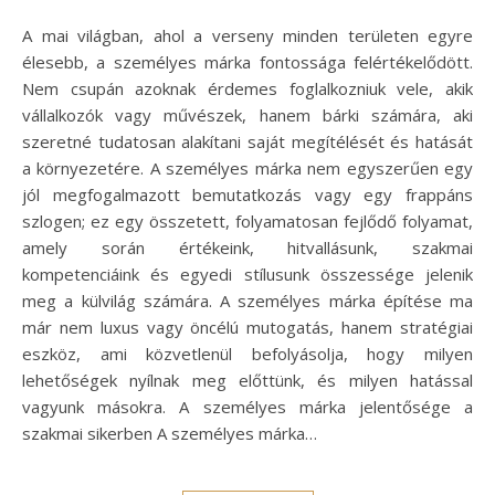
A mai világban, ahol a verseny minden területen egyre
élesebb, a személyes márka fontossága felértékelődött.
Nem csupán azoknak érdemes foglalkozniuk vele, akik
vállalkozók vagy művészek, hanem bárki számára, aki
szeretné tudatosan alakítani saját megítélését és hatását
a környezetére. A személyes márka nem egyszerűen egy
jól megfogalmazott bemutatkozás vagy egy frappáns
szlogen; ez egy összetett, folyamatosan fejlődő folyamat,
amely során értékeink, hitvallásunk, szakmai
kompetenciáink és egyedi stílusunk összessége jelenik
meg a külvilág számára. A személyes márka építése ma
már nem luxus vagy öncélú mutogatás, hanem stratégiai
eszköz, ami közvetlenül befolyásolja, hogy milyen
lehetőségek nyílnak meg előttünk, és milyen hatással
vagyunk másokra. A személyes márka jelentősége a
szakmai sikerben A személyes márka…