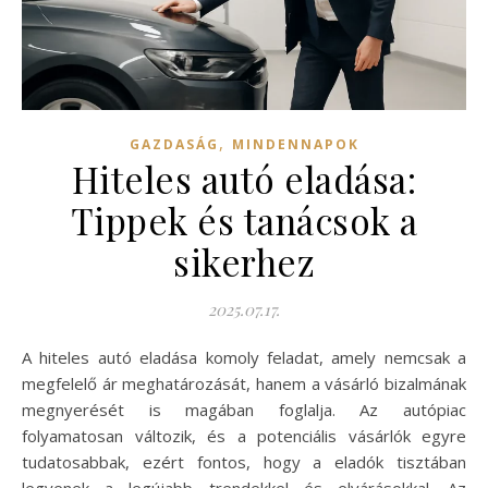
,
GAZDASÁG
MINDENNAPOK
Hiteles autó eladása:
Tippek és tanácsok a
sikerhez
2025.07.17.
A hiteles autó eladása komoly feladat, amely nemcsak a
megfelelő ár meghatározását, hanem a vásárló bizalmának
megnyerését is magában foglalja. Az autópiac
folyamatosan változik, és a potenciális vásárlók egyre
tudatosabbak, ezért fontos, hogy a eladók tisztában
legyenek a legújabb trendekkel és elvárásokkal. Az