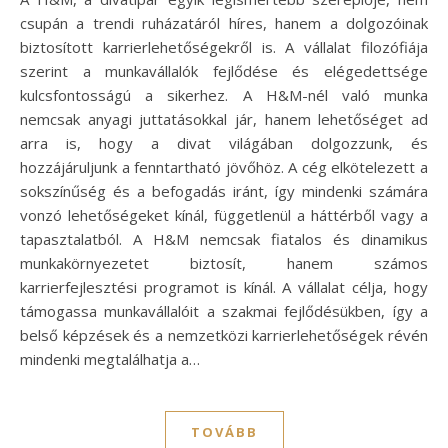
csupán a trendi ruházatáról híres, hanem a dolgozóinak
biztosított karrierlehetőségekről is. A vállalat filozófiája
szerint a munkavállalók fejlődése és elégedettsége
kulcsfontosságú a sikerhez. A H&M-nél való munka
nemcsak anyagi juttatásokkal jár, hanem lehetőséget ad
arra is, hogy a divat világában dolgozzunk, és
hozzájáruljunk a fenntartható jövőhöz. A cég elkötelezett a
sokszínűség és a befogadás iránt, így mindenki számára
vonzó lehetőségeket kínál, függetlenül a háttérből vagy a
tapasztalatból. A H&M nemcsak fiatalos és dinamikus
munkakörnyezetet biztosít, hanem számos
karrierfejlesztési programot is kínál. A vállalat célja, hogy
támogassa munkavállalóit a szakmai fejlődésükben, így a
belső képzések és a nemzetközi karrierlehetőségek révén
mindenki megtalálhatja a…
TOVÁBB