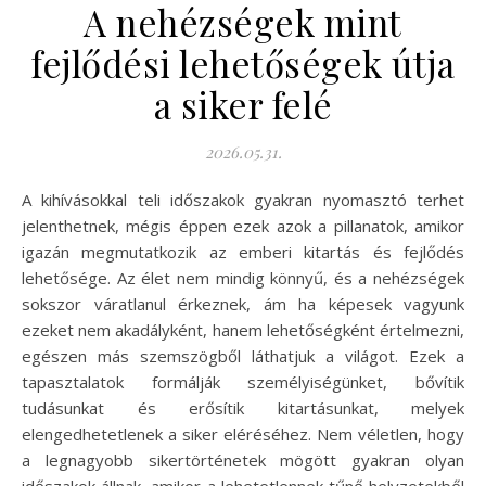
A nehézségek mint
fejlődési lehetőségek útja
a siker felé
2026.05.31.
A kihívásokkal teli időszakok gyakran nyomasztó terhet
jelenthetnek, mégis éppen ezek azok a pillanatok, amikor
igazán megmutatkozik az emberi kitartás és fejlődés
lehetősége. Az élet nem mindig könnyű, és a nehézségek
sokszor váratlanul érkeznek, ám ha képesek vagyunk
ezeket nem akadályként, hanem lehetőségként értelmezni,
egészen más szemszögből láthatjuk a világot. Ezek a
tapasztalatok formálják személyiségünket, bővítik
tudásunkat és erősítik kitartásunkat, melyek
elengedhetetlenek a siker eléréséhez. Nem véletlen, hogy
a legnagyobb sikertörténetek mögött gyakran olyan
időszakok állnak, amikor a lehetetlennek tűnő helyzetekből