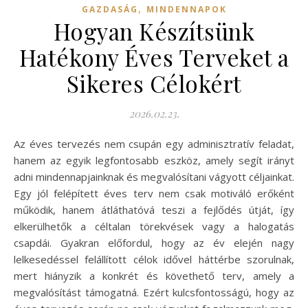
,
GAZDASÁG
MINDENNAPOK
Hogyan Készítsünk
Hatékony Éves Terveket a
Sikeres Célokért
2026.02.23.
Az éves tervezés nem csupán egy adminisztratív feladat,
hanem az egyik legfontosabb eszköz, amely segít irányt
adni mindennapjainknak és megvalósítani vágyott céljainkat.
Egy jól felépített éves terv nem csak motiváló erőként
működik, hanem átláthatóvá teszi a fejlődés útját, így
elkerülhetők a céltalan törekvések vagy a halogatás
csapdái. Gyakran előfordul, hogy az év elején nagy
lelkesedéssel felállított célok idővel háttérbe szorulnak,
mert hiányzik a konkrét és követhető terv, amely a
megvalósítást támogatná. Ezért kulcsfontosságú, hogy az