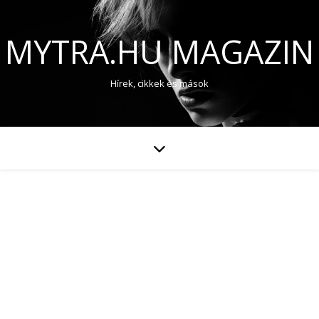
MYTRA.HU MAGAZIN
Hírek, cikkek és mások