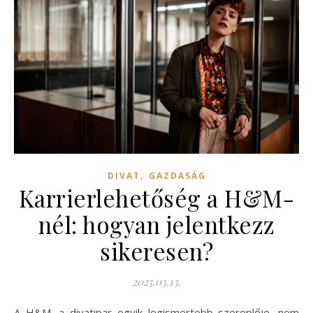
,
DIVAT
GAZDASÁG
Karrierlehetőség a H&M-
nél: hogyan jelentkezz
sikeresen?
2025.03.13.
A H&M, a divatipar egyik legismertebb szereplője, nem