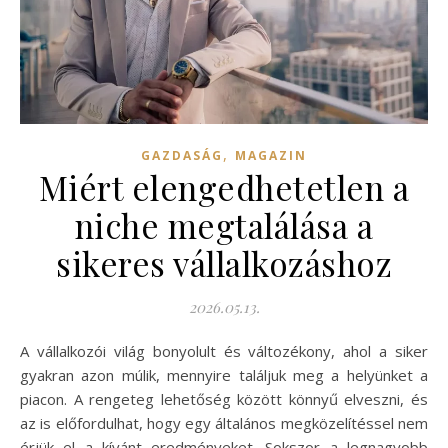
,
GAZDASÁG
MAGAZIN
Miért elengedhetetlen a
niche megtalálása a
sikeres vállalkozáshoz
2026.05.13.
A vállalkozói világ bonyolult és változékony, ahol a siker
gyakran azon múlik, mennyire találjuk meg a helyünket a
piacon. A rengeteg lehetőség között könnyű elveszni, és
az is előfordulhat, hogy egy általános megközelítéssel nem
érjük el a kívánt eredményeket. Sokszor a legnagyobb