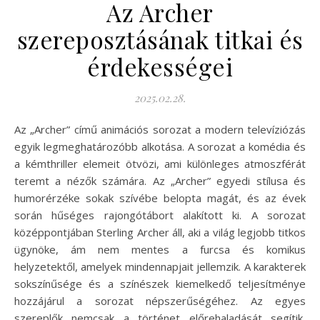
Az Archer
szereposztásának titkai és
érdekességei
2025.02.28.
Az „Archer” című animációs sorozat a modern televíziózás
egyik legmeghatározóbb alkotása. A sorozat a komédia és
a kémthriller elemeit ötvözi, ami különleges atmoszférát
teremt a nézők számára. Az „Archer” egyedi stílusa és
humorérzéke sokak szívébe belopta magát, és az évek
során hűséges rajongótábort alakított ki. A sorozat
középpontjában Sterling Archer áll, aki a világ legjobb titkos
ügynöke, ám nem mentes a furcsa és komikus
helyzetektől, amelyek mindennapjait jellemzik. A karakterek
sokszínűsége és a színészek kiemelkedő teljesítménye
hozzájárul a sorozat népszerűségéhez. Az egyes
szereplők nemcsak a történet előrehaladását segítik,