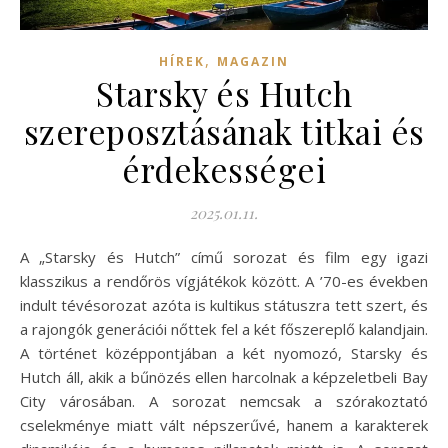
,
HÍREK
MAGAZIN
Starsky és Hutch
szereposztásának titkai és
érdekességei
2025.01.11.
A „Starsky és Hutch” című sorozat és film egy igazi
klasszikus a rendőrös vígjátékok között. A ’70-es években
indult tévésorozat azóta is kultikus státuszra tett szert, és
a rajongók generációi nőttek fel a két főszereplő kalandjain.
A történet középpontjában a két nyomozó, Starsky és
Hutch áll, akik a bűnözés ellen harcolnak a képzeletbeli Bay
City városában. A sorozat nemcsak a szórakoztató
cselekménye miatt vált népszerűvé, hanem a karakterek