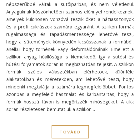
népszerűbbé váltak a sütőiparban, és nem véletlenül.
Anyaguknak köszönhetően számos előnnyel rendelkeznek,
amelyek különösen vonzóvá teszik őket a háziasszonyok
és a profi cukrászok számára egyaránt. A szilikon formák
rugalmassága és tapadásmentessége lehetővé teszi,
hogy a sütemények könnyedén kicsússzanak a formából,
anélkül hogy törnének vagy deformálódnának. Emellett a
szilikon anyag hőállósága is kiemelkedő, így a sütési és
hűtési folyamatok során is megbízhatóan teljesít. A szilikon
formák széles választékban elérhetőek, különféle
alakzatokban és méretekben, ami lehetővé teszi, hogy
mindenki megtalálja a számára legmegfelelőbbet. Fontos
azonban a megfelelő használat és karbantartás, hogy a
formák hosszú távon is megőrizzék minőségüket. A cikk
során részletesen bemutatjuk a szilikon…
TOVÁBB