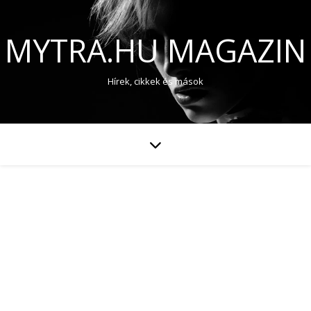
MYTRA.HU MAGAZIN
Hírek, cikkek és mások