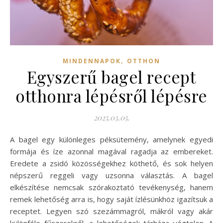
,
MINDENNAPOK
OTTHON
Egyszerű bagel recept
otthonra lépésről lépésre
2025.03.05.
A bagel egy különleges péksütemény, amelynek egyedi
formája és íze azonnal magával ragadja az embereket.
Eredete a zsidó közösségekhez köthető, és sok helyen
népszerű reggeli vagy uzsonna választás. A bagel
elkészítése nemcsak szórakoztató tevékenység, hanem
remek lehetőség arra is, hogy saját ízlésünkhöz igazítsuk a
receptet. Legyen szó szezámmagról, mákról vagy akár
különféle fűszerekről, a lehetőségek tárháza végtelen. A