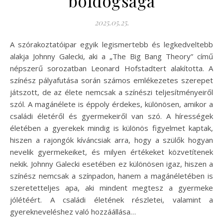
boldogsága
2025.05.25.
A szórakoztatóipar egyik legismertebb és legkedveltebb
alakja Johnny Galecki, aki a „The Big Bang Theory” című
népszerű sorozatban Leonard Hofstadtert alakította. A
színész pályafutása során számos emlékezetes szerepet
játszott, de az élete nemcsak a színészi teljesítményeiről
szól. A magánélete is éppoly érdekes, különösen, amikor a
családi életéről és gyermekeiről van szó. A hírességek
életében a gyerekek mindig is különös figyelmet kaptak,
hiszen a rajongók kíváncsiak arra, hogy a szülők hogyan
nevelik gyermekeiket, és milyen értékeket közvetítenek
nekik. Johnny Galecki esetében ez különösen igaz, hiszen a
színész nemcsak a színpadon, hanem a magánéletében is
szeretetteljes apa, aki mindent megtesz a gyermeke
jólétéért. A családi életének részletei, valamint a
gyerekneveléshez való hozzáállása…