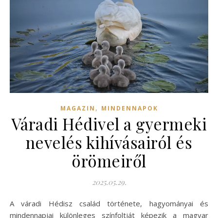
,
MAGAZIN
MINDENNAPOK
Váradi Hédivel a gyermeki
nevelés kihívásairól és
örömeiről
2025.05.29.
A váradi Hédisz család története, hagyományai és
mindennapjai különleges színfoltját képezik a magyar