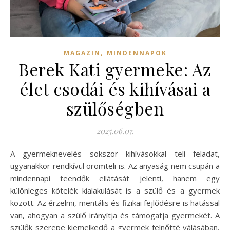
,
MAGAZIN
MINDENNAPOK
Berek Kati gyermeke: Az
élet csodái és kihívásai a
szülőségben
2025.06.07.
A gyermeknevelés sokszor kihívásokkal teli feladat,
ugyanakkor rendkívül örömteli is. Az anyaság nem csupán a
mindennapi teendők ellátását jelenti, hanem egy
különleges kötelék kialakulását is a szülő és a gyermek
között. Az érzelmi, mentális és fizikai fejlődésre is hatással
van, ahogyan a szülő irányítja és támogatja gyermekét. A
szülők szerepe kiemelkedő a gyermek felnőtté válásában,