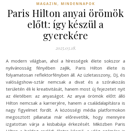
,
MAGAZIN
MINDENNAPOK
Paris Hilton anyai örömök
előtt: így készül a
gyerekére
2025.03.18.
A modern világban, ahol a hírességek élete sokszor a
nyilvánosság fényében zajlik, Paris Hilton élete is
folyamatosan reflektorfényben áll. Az üzletasszony, DJ, és
valóságshow-sztár nemcsak a divat és a szórakozás
területén éli ki kreativitását, hanem most új fejezetet nyit
az életében: az anyaságot. Az anyai örömök előtt álló
Hilton nemcsak a karrierjére, hanem a családalapításra is
nagy figyelmet fordít. A közösségi média platformokon
megosztott pillanatai már előrevetítik, hogy mennyire
izgatottan várja a kisbabája érkezését. Miközben Paris
Hilton a boldog családi életre készül, a világ számára is