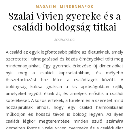
,
MAGAZIN
MINDENNAPOK
Szalai Vivien gyereke és a
családi boldogság titkai
2026.02.02.
A család az egyik legfontosabb pillére az életünknek, amely
szeretettel, támogatással és közös élményekkel tölti meg
mindennapjainkat. Egy gyermek érkezése új dimenziókat
nyit meg a családi kapcsolatokban, és mélyebb
összetartozást hoz létre a családtagok között. A
boldogság kulcsa gyakran a kis apróságokban rejlik,
amelyeket együtt élünk át, és amelyek erősítik a családi
kötelékeket. A közös értékek, a türelem és a szeretet mind
hozzájárulnak ahhoz, hogy egy család harmonikusan
működjön és hosszú távon is boldog legyen. Az ilyen
családi légkör megteremtése minden szülő számára
kiemelten fontos. Szalai Vivien gyermeke és a családi élet