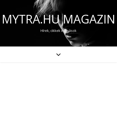
MYTRA.HU MAGAZIN
Hírek, cikkek és mások