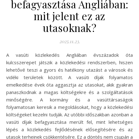
befagyasztása Angliában:
mit jelent ez az
utasoknak?
2025.11.23.
A vasúti közlekedés Angliában évszázadok óta
kulcsszerepet játszik a közlekedési rendszerben, hiszen
lehetővé teszi a gyors és hatékony utazást a városok és
vidéki területek között. A vasúti díjak folyamatos
emelkedése évek óta aggasztja az utasokat, akik gyakran
panaszkodnak a magas költségekre és a szolgáltatások
minőségére. A kormány és a vasúttársaságok
folyamatosan keresik a megoldásokat, hogy a közlekedési
költségeket kezelni tudják. Az utóbbi időszakban azonban a
vasúti díjak befagyasztása merült fel, mint lehetséges
lépés a közlekedés fejlődésének elősegítésére és az
utasok terheinek csökkentésére. Ez a döntés nem csupán a