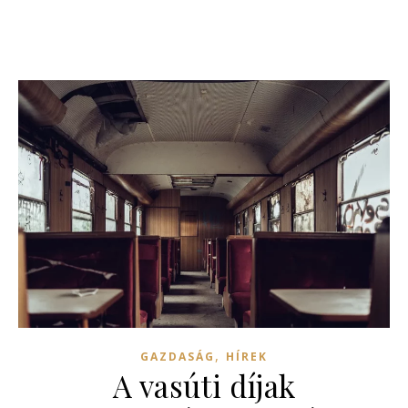
,
GAZDASÁG
HÍREK
A vasúti díjak