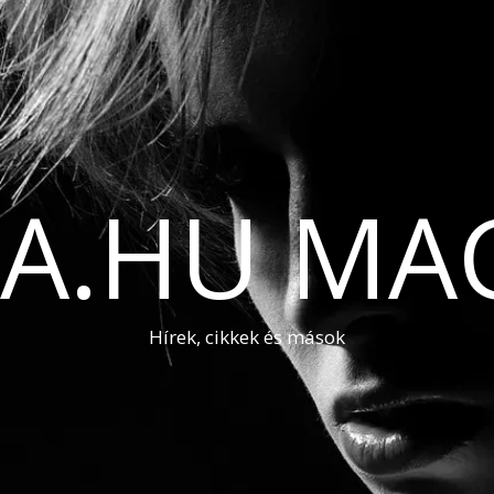
A.HU MA
Hírek, cikkek és mások