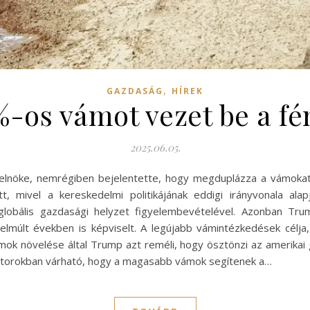
,
GAZDASÁG
HÍREK
-os vámot vezet be a f
2025.06.05.
 elnöke, nemrégiben bejelentette, hogy megduplázza a vámokat
, mivel a kereskedelmi politikájának eddigi irányvonala al
lobális gazdasági helyzet figyelembevételével. Azonban Trum
z elmúlt években is képviselt. A legújabb vámintézkedések célja
mok növelése által Trump azt reméli, hogy ösztönzi az amerikai 
zektorokban várható, hogy a magasabb vámok segítenek a…