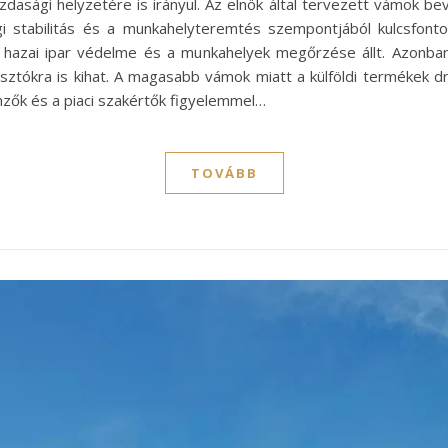
dasági helyzetére is irányul. Az elnök által tervezett vámok b
i stabilitás és a munkahelyteremtés szempontjából kulcsfont
 a hazai ipar védelme és a munkahelyek megőrzése állt. Azon
ztókra is kihat. A magasabb vámok miatt a külföldi termékek d
mzők és a piaci szakértők figyelemmel…
TOVÁBB