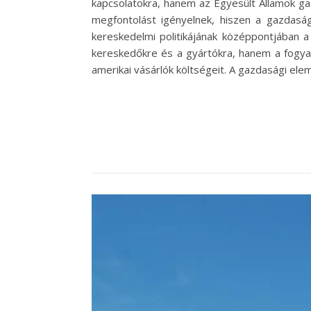
kapcsolatokra, hanem az Egyesült Államok gaz
megfontolást igényelnek, hiszen a gazdaság
kereskedelmi politikájának középpontjában
kereskedőkre és a gyártókra, hanem a fogyas
amerikai vásárlók költségeit. A gazdasági ele