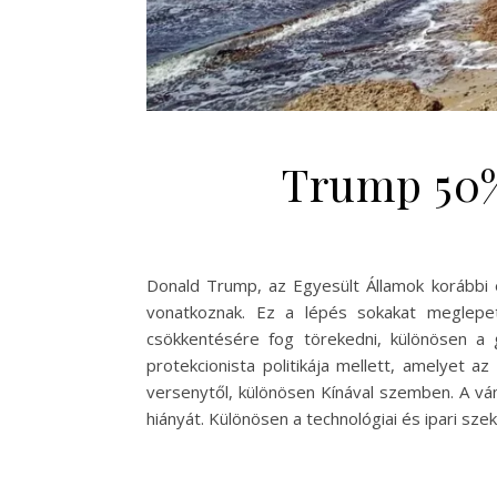
Trump 50%
Donald Trump, az Egyesült Államok korábbi
vonatkoznak. Ez a lépés sokakat meglepett
csökkentésére fog törekedni, különösen a g
protekcionista politikája mellett, amelyet a
versenytől, különösen Kínával szemben. A vá
hiányát. Különösen a technológiai és ipari s