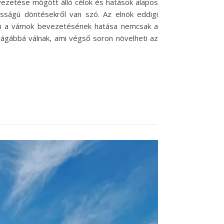
evezetése mögött álló célok és hatások alapos
osságú döntésekről van szó. Az elnök eddigi
ban a vámok bevezetésének hatása nemcsak a
rágábbá válnak, ami végső soron növelheti az