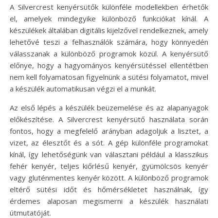
A Silvercrest kenyérsütők különféle modellekben érhetők
el, amelyek mindegyike különböző funkciókat kínál. A
készülékek általában digitális kijelzővel rendelkeznek, amely
lehetővé teszi a felhasználók számára, hogy könnyedén
válasszanak a különböző programok közül. A kenyérsütő
előnye, hogy a hagyományos kenyérsütéssel ellentétben
nem kell folyamatosan figyelnünk a sütési folyamatot, mivel
a készülék automatikusan végzi el a munkát.
Az első lépés a készülék beüzemelése és az alapanyagok
előkészítése. A Silvercrest kenyérsütő használata során
fontos, hogy a megfelelő arányban adagoljuk a lisztet, a
vizet, az élesztőt és a sót. A gép különféle programokat
kínál, így lehetőségünk van választani például a klasszikus
fehér kenyér, teljes kiőrlésű kenyér, gyümölcsös kenyér
vagy gluténmentes kenyér között. A különböző programok
eltérő sütési időt és hőmérsékletet használnak, így
érdemes alaposan megismerni a készülék használati
útmutatóját.