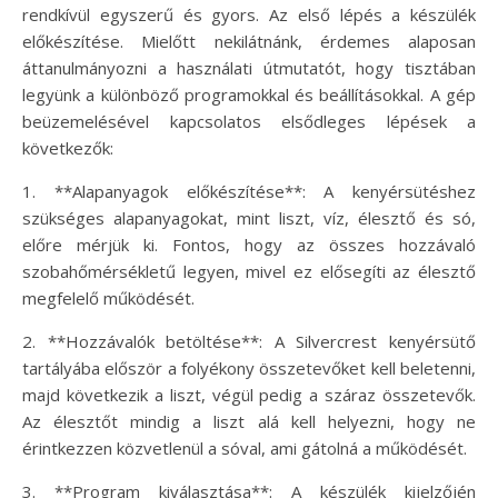
rendkívül egyszerű és gyors. Az első lépés a készülék
előkészítése. Mielőtt nekilátnánk, érdemes alaposan
áttanulmányozni a használati útmutatót, hogy tisztában
legyünk a különböző programokkal és beállításokkal. A gép
beüzemelésével kapcsolatos elsődleges lépések a
következők:
1. **Alapanyagok előkészítése**: A kenyérsütéshez
szükséges alapanyagokat, mint liszt, víz, élesztő és só,
előre mérjük ki. Fontos, hogy az összes hozzávaló
szobahőmérsékletű legyen, mivel ez elősegíti az élesztő
megfelelő működését.
2. **Hozzávalók betöltése**: A Silvercrest kenyérsütő
tartályába először a folyékony összetevőket kell beletenni,
majd következik a liszt, végül pedig a száraz összetevők.
Az élesztőt mindig a liszt alá kell helyezni, hogy ne
érintkezzen közvetlenül a sóval, ami gátolná a működését.
3. **Program kiválasztása**: A készülék kijelzőjén