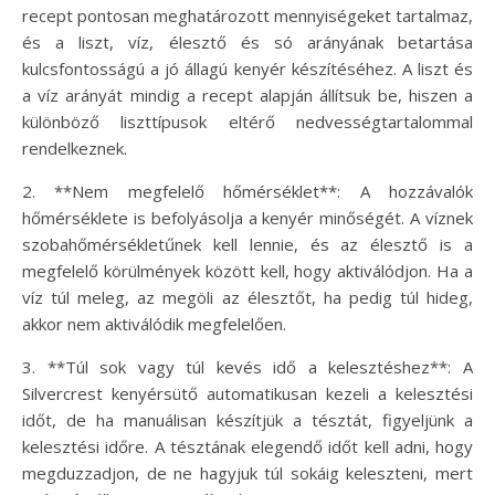
recept pontosan meghatározott mennyiségeket tartalmaz,
és a liszt, víz, élesztő és só arányának betartása
kulcsfontosságú a jó állagú kenyér készítéséhez. A liszt és
a víz arányát mindig a recept alapján állítsuk be, hiszen a
különböző liszttípusok eltérő nedvességtartalommal
rendelkeznek.
2. **Nem megfelelő hőmérséklet**: A hozzávalók
hőmérséklete is befolyásolja a kenyér minőségét. A víznek
szobahőmérsékletűnek kell lennie, és az élesztő is a
megfelelő körülmények között kell, hogy aktiválódjon. Ha a
víz túl meleg, az megöli az élesztőt, ha pedig túl hideg,
akkor nem aktiválódik megfelelően.
3. **Túl sok vagy túl kevés idő a kelesztéshez**: A
Silvercrest kenyérsütő automatikusan kezeli a kelesztési
időt, de ha manuálisan készítjük a tésztát, figyeljünk a
kelesztési időre. A tésztának elegendő időt kell adni, hogy
megduzzadjon, de ne hagyjuk túl sokáig keleszteni, mert