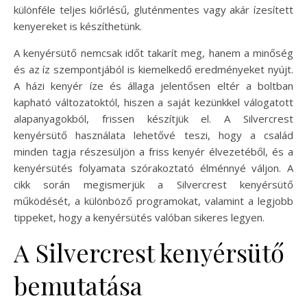
különféle teljes kiőrlésű, gluténmentes vagy akár ízesített
kenyereket is készíthetünk.
A kenyérsütő nemcsak időt takarít meg, hanem a minőség
és az íz szempontjából is kiemelkedő eredményeket nyújt.
A házi kenyér íze és állaga jelentősen eltér a boltban
kapható változatoktól, hiszen a saját kezünkkel válogatott
alapanyagokból, frissen készítjük el. A Silvercrest
kenyérsütő használata lehetővé teszi, hogy a család
minden tagja részesüljön a friss kenyér élvezetéből, és a
kenyérsütés folyamata szórakoztató élménnyé váljon. A
cikk során megismerjük a Silvercrest kenyérsütő
működését, a különböző programokat, valamint a legjobb
tippeket, hogy a kenyérsütés valóban sikeres legyen.
A Silvercrest kenyérsütő
bemutatása