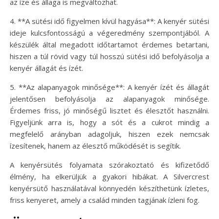
az íze és állaga is megváltozhat.
4. **A sütési idő figyelmen kívül hagyása**: A kenyér sütési
ideje kulcsfontosságú a végeredmény szempontjából. A
készülék által megadott időtartamot érdemes betartani,
hiszen a túl rövid vagy túl hosszú sütési idő befolyásolja a
kenyér állagát és ízét.
5. **Az alapanyagok minősége**: A kenyér ízét és állagát
jelentősen befolyásolja az alapanyagok minősége.
Érdemes friss, jó minőségű lisztet és élesztőt használni.
Figyeljünk arra is, hogy a sót és a cukrot mindig a
megfelelő arányban adagoljuk, hiszen ezek nemcsak
ízesítenek, hanem az élesztő működését is segítik.
A kenyérsütés folyamata szórakoztató és kifizetődő
élmény, ha elkerüljük a gyakori hibákat. A Silvercrest
kenyérsütő használatával könnyedén készíthetünk ízletes,
friss kenyeret, amely a család minden tagjának ízleni fog.