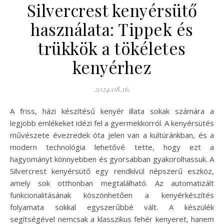
Silvercrest kenyérsütő
használata: Tippek és
trükkök a tökéletes
kenyérhez
2024.08.16.
A friss, házi készítésű kenyér illata sokak számára a
legjobb emlékeket idézi fel a gyermekkorról. A kenyérsütés
művészete évezredek óta jelen van a kultúránkban, és a
modern technológia lehetővé tette, hogy ezt a
hagyományt könnyebben és gyorsabban gyakorolhassuk. A
Silvercrest kenyérsütő egy rendkívül népszerű eszköz,
amely sok otthonban megtalálható. Az automatizált
funkcionalitásának köszönhetően a kenyérkészítés
folyamata sokkal egyszerűbbé vált. A készülék
segítségével nemcsak a klasszikus fehér kenyeret, hanem