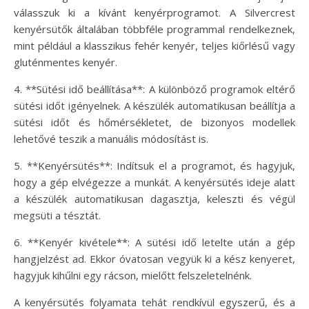
válasszuk ki a kívánt kenyérprogramot. A Silvercrest
kenyérsütők általában többféle programmal rendelkeznek,
mint például a klasszikus fehér kenyér, teljes kiőrlésű vagy
gluténmentes kenyér.
4. **Sütési idő beállítása**: A különböző programok eltérő
sütési időt igényelnek. A készülék automatikusan beállítja a
sütési időt és hőmérsékletet, de bizonyos modellek
lehetővé teszik a manuális módosítást is.
5. **Kenyérsütés**: Indítsuk el a programot, és hagyjuk,
hogy a gép elvégezze a munkát. A kenyérsütés ideje alatt
a készülék automatikusan dagasztja, keleszti és végül
megsüti a tésztát.
6. **Kenyér kivétele**: A sütési idő letelte után a gép
hangjelzést ad. Ekkor óvatosan vegyük ki a kész kenyeret,
hagyjuk kihűlni egy rácson, mielőtt felszeletelnénk.
A kenyérsütés folyamata tehát rendkívül egyszerű, és a