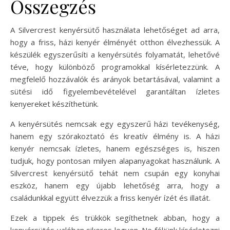
Összegzés
A Silvercrest kenyérsütő használata lehetőséget ad arra,
hogy a friss, házi kenyér élményét otthon élvezhessük. A
készülék egyszerűsíti a kenyérsütés folyamatát, lehetővé
téve, hogy különböző programokkal kísérletezzünk. A
megfelelő hozzávalók és arányok betartásával, valamint a
sütési idő figyelembevételével garantáltan ízletes
kenyereket készíthetünk.
A kenyérsütés nemcsak egy egyszerű házi tevékenység,
hanem egy szórakoztató és kreatív élmény is. A házi
kenyér nemcsak ízletes, hanem egészséges is, hiszen
tudjuk, hogy pontosan milyen alapanyagokat használunk. A
Silvercrest kenyérsütő tehát nem csupán egy konyhai
eszköz, hanem egy újabb lehetőség arra, hogy a
családunkkal együtt élvezzük a friss kenyér ízét és illatát.
Ezek a tippek és trükkök segíthetnek abban, hogy a
kenyérsütés valóban sikeres legyen. Ne féljünk kísérletezni