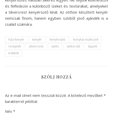
és felfedezni a különböző ízeket és textúrákat, amelyeket
a Silvercrest kenyérsütő kínál. Az otthon készített kenyér
nemcsak finom, hanem egyben szívből jövő ajándék is a
család számára.
házi kenyér
kenyér
kenyérsütő
konyhai eszközök
receptek
silvercrest
sütés
sütési idő
tippek
trükkök
SZÓLJ HOZZÁ
Az e-mail címet nem tesszük közzé.
A kötelező mezőket
*
karakterrel jelöltük
Név
*