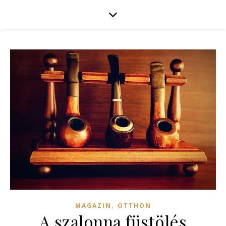
,
MAGAZIN
OTTHON
A szalonna füstölés