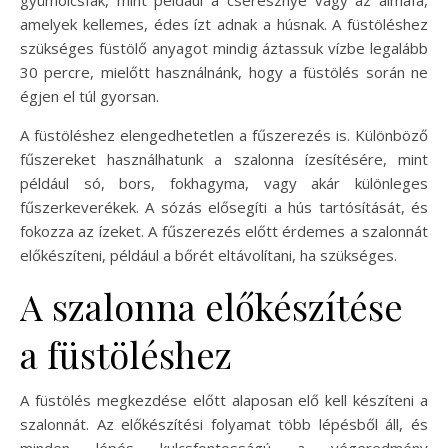
amelyek kellemes, édes ízt adnak a húsnak. A füstöléshez
szükséges füstölő anyagot mindig áztassuk vízbe legalább
30 percre, mielőtt használnánk, hogy a füstölés során ne
égjen el túl gyorsan.
A füstöléshez elengedhetetlen a fűszerezés is. Különböző
fűszereket használhatunk a szalonna ízesítésére, mint
például só, bors, fokhagyma, vagy akár különleges
fűszerkeverékek. A sózás elősegíti a hús tartósítását, és
fokozza az ízeket. A fűszerezés előtt érdemes a szalonnát
előkészíteni, például a bőrét eltávolítani, ha szükséges.
A szalonna előkészítése
a füstöléshez
A füstölés megkezdése előtt alaposan elő kell készíteni a
szalonnát. Az előkészítési folyamat több lépésből áll, és
minden lépés kulcsfontosságú a végeredmény