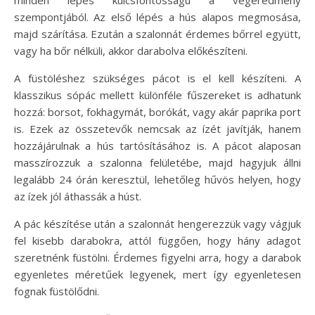
szempontjából. Az első lépés a hús alapos megmosása,
majd szárítása. Ezután a szalonnát érdemes bőrrel együtt,
vagy ha bőr nélküli, akkor darabolva előkészíteni.
A füstöléshez szükséges pácot is el kell készíteni. A
klasszikus sópác mellett különféle fűszereket is adhatunk
hozzá: borsot, fokhagymát, borókát, vagy akár paprika port
is. Ezek az összetevők nemcsak az ízét javítják, hanem
hozzájárulnak a hús tartósításához is. A pácot alaposan
masszírozzuk a szalonna felületébe, majd hagyjuk állni
legalább 24 órán keresztül, lehetőleg hűvös helyen, hogy
az ízek jól áthassák a húst.
A pác készítése után a szalonnát hengerezzük vagy vágjuk
fel kisebb darabokra, attól függően, hogy hány adagot
szeretnénk füstölni. Érdemes figyelni arra, hogy a darabok
egyenletes méretűek legyenek, mert így egyenletesen
fognak füstölődni.