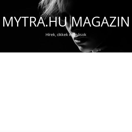
MYTRA.HU MAGAZIN
Hírek, cikkek és mások