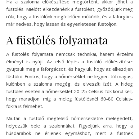
Ha a szalonna előkészítése megtörtént, akkor jöhet a
füstölés. Mielőtt elkezdenénk a füstölést, győződjünk meg
róla, hogy a füstölőnk megfelelően működik, és a faforgács
már nedves, hogy lassan és egyenletesen füstöljön.
A füstölés folyamata
A füstölés folyamata nemcsak technikai, hanem érzelmi
élményt is nyújt. Az első lépés a füstölő előkészítése:
gyújtsuk meg a faforgácsot, és hagyjuk, hogy az elkezdjen
füstölni. Fontos, hogy a hőmérséklet ne legyen túl magas,
különben a szalonna megég, és elveszíti ízét. A hideg
füstölés esetén a hőmérséklet 20-25 Celsius-fok körül kell,
hogy maradjon, míg a meleg füstölésnél 60-80 Celsius-
fokra is felmehet.
Miután a füstölő megfelelő hőmérsékletre melegedett,
helyezzük bele a szalonnákat. Figyeljünk arra, hogy a
húsdarabok ne érjenek egymáshoz, mert a füstnek