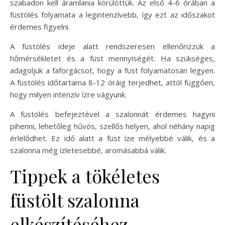
szabadon kell áramlania körülöttük. Az első 4-6 órában a
füstölés folyamata a legintenzívebb, így ezt az időszakot
érdemes figyelni.
A füstölés ideje alatt rendszeresen ellenőrizzük a
hőmérsékletet és a füst mennyiségét. Ha szükséges,
adagoljuk a faforgácsot, hogy a füst folyamatosan legyen.
A füstölés időtartama 8-12 óráig terjedhet, attól függően,
hogy milyen intenzív ízre vágyunk.
A füstölés befejeztével a szalonnát érdemes hagyni
pihenni, lehetőleg hűvös, szellős helyen, ahol néhány napig
érlelődhet. Ez idő alatt a füst íze mélyebbé válik, és a
szalonna még ízletesebbé, aromásabbá válik.
Tippek a tökéletes
füstölt szalonna
elkészítéséhez