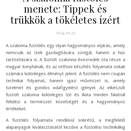
menete: Tippek és
trükkök a tökéletes ízért
2024.10.22.
A szalonna füstölés egy olyan hagyományos eljárás, amely
nemcsak az ízek gazdagítására szolgál, hanem a hús
tartósítására is. A füstölt szalonna évezredek óta része a
magyar konyhának, és az otthoni készítés folyamata sokak
számára különleges élményt jelent. A füstölés nem csupán
technikai folyamat, hanem igazi művészet is, amely
türelmet és gondos odafigyelést igényel. Az elkészült
füstölt szalonna különleges íze és illata minden falatnál
felidézi a természet közelségét és a hagyományos
értékeket.
A füstölés folyamata rendkívül sokrétű; a megfelelő
alapanyagok kiválasztásától kezdve a füstölési technikákig