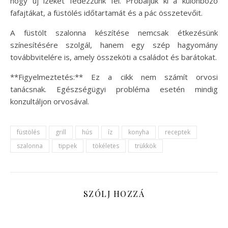
hogy új ízeket fedezzünk fel. Próbáljuk ki a különböző
fafajtákat, a füstölés időtartamát és a pác összetevőit.
A füstölt szalonna készítése nemcsak étkezésünk
színesítésére szolgál, hanem egy szép hagyomány
továbbvitelére is, amely összeköti a családot és barátokat.
**Figyelmeztetés:** Ez a cikk nem számít orvosi
tanácsnak. Egészségügyi probléma esetén mindig
konzultáljon orvosával.
füstölés
grill
hús
íz
konyha
receptek
szalonna
tippek
tökéletes
trükkök
SZÓLJ HOZZÁ