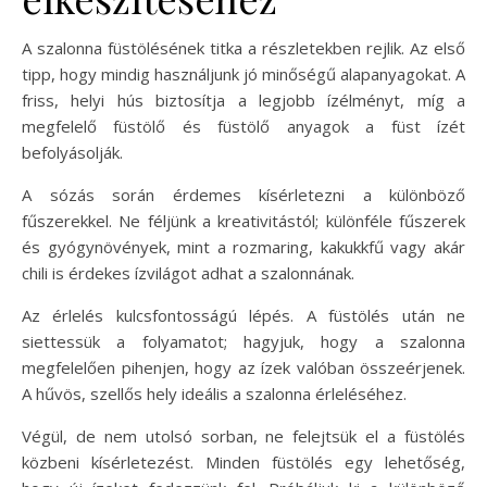
A szalonna füstölésének titka a részletekben rejlik. Az első
tipp, hogy mindig használjunk jó minőségű alapanyagokat. A
friss, helyi hús biztosítja a legjobb ízélményt, míg a
megfelelő füstölő és füstölő anyagok a füst ízét
befolyásolják.
A sózás során érdemes kísérletezni a különböző
fűszerekkel. Ne féljünk a kreativitástól; különféle fűszerek
és gyógynövények, mint a rozmaring, kakukkfű vagy akár
chili is érdekes ízvilágot adhat a szalonnának.
Az érlelés kulcsfontosságú lépés. A füstölés után ne
siettessük a folyamatot; hagyjuk, hogy a szalonna
megfelelően pihenjen, hogy az ízek valóban összeérjenek.
A hűvös, szellős hely ideális a szalonna érleléséhez.
Végül, de nem utolsó sorban, ne felejtsük el a füstölés
közbeni kísérletezést. Minden füstölés egy lehetőség,