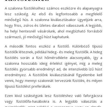
A szalonna füstöléséhez számos eszközre és alapanyagra
lesz szükség. Az első és legfontosabb a megfelelő
minőségű hús. A szalonna kiválasztásakor ügyeljünk arra,
hogy friss, zsíros és ízletes darabot válasszunk. A legjobb,
ha helyi hentesnél vásárolunk, ahol megbízható forrásból
származó, jó minőségű húst kaphatunk.
A második fontos eszköz a füstölő. Különböző típusú
füstölők léteznek, például hideg- és meleg füstölők. A hideg
füstölés során a füst hőmérséklete alacsonyabb, így a
szalonna hosszabb ideig érlelést igényel, míg a meleg
füstölés gyorsabb eredményt ad, de intenzívebb ízű húst
eredményez. A füstölőnk kiválasztásánál figyelembe kell
venni, hogy mennyi szalonnát tervezünk füstölni, és milyen
típusú füstölést preferálunk.
Ezen kívül szükségünk lesz füstöléshez való faforgácsra
vagy füstölőfa-hasábokra is. A legjobb választás a
gyümölcsfák, mint például a cseresznye vagy az almafa,