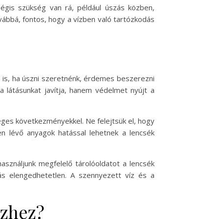
mégis szükség van rá, például úszás közben,
ovábbá, fontos, hogy a vízben való tartózkodás
 is, ha úszni szeretnénk, érdemes beszerezni
látásunkat javítja, hanem védelmet nyújt a
séges következményekkel. Ne felejtsük el, hogy
n lévő anyagok hatással lehetnek a lencsék
asználjunk megfelelő tárolóoldatot a lencsék
tás elengedhetetlen. A szennyezett víz és a
ízhez?