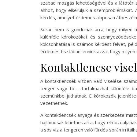
szabad mozgás lehetőségével és a látótér s
ahhoz, hogy elkerüljük a szemproblémákat. A
kérdés, amelyet érdemes alaposan átbeszélni
Sokan nem is gondolnak arra, hogy milyen h
különféle kórokozókat és szennyeződéseket
kölcsönhatása is számos kérdést felvet, pél
érdemes tisztában lenniük azzal, hogy milye
Kontaktlencse vise
A kontaktlencsék vízben való viselése számo
tenger vagy tó – tartalmazhat különféle b
szemünkbe juthatnak. E kórokozók jelenlét
vezethetnek.
A kontaktlencsék anyaga és szerkezete miatt 
hajlamosak lehetnek arra, hogy elmozduljanak
a sós víz a tengeren való fürdés során irritál