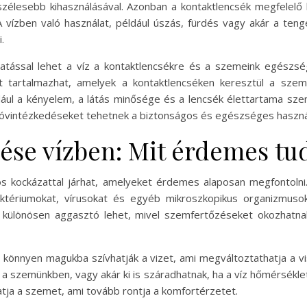
zélesebb kihasználásával. Azonban a kontaktlencsék megfelelő 
 vízben való használat, például úszás, fürdés vagy akár a ten
.
atással lehet a víz a kontaktlencsékre és a szemeink egészség
 tartalmazhat, amelyek a kontaktlencséken keresztül a szemb
dául a kényelem, a látás minősége és a lencsék élettartama szem
n óvintézkedéseket tehetnek a biztonságos és egészséges haszná
lése vízben: Mit érdemes tu
s kockázattal járhat, amelyeket érdemes alaposan megfontolni
aktériumokat, vírusokat és egyéb mikroszkopikus organizmusok
e különösen aggasztó lehet, mivel szemfertőzéseket okozhatn
könnyen magukba szívhatják a vizet, ami megváltoztathatja a vi
 a szemünkben, vagy akár ki is száradhatnak, ha a víz hőmérsékl
hatja a szemet, ami tovább rontja a komfortérzetet.