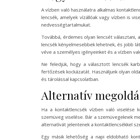
A vízben való használatra alkalmas kontaktle
lencsék, amelyek vízállóak vagy vízben is vis
nedvességtartalmukat.
Továbbá, érdemes olyan lencsét választani, a
lencsék kényelmesebbek lehetnek, és jobb látá
véve a személyes igényeinket és a vízben val
Ne feledjük, hogy a választott lencsék karb
fertőzések kockázatát. Használjunk olyan olda
és tárolással kapcsolatban.
Alternatív megoldá
Ha a kontaktlencsék vízben való viselése 
szemüveg viselése. Bár a szemüvegeknek megv
alternatívát jelentenek a kontaktlencsékkel s
Egy másik lehetőség a napi eldobható konta