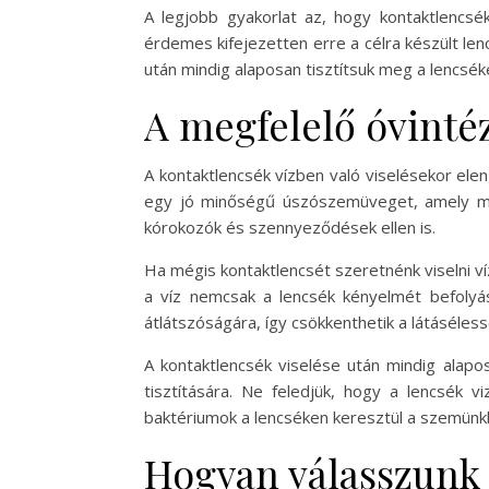
A legjobb gyakorlat az, hogy kontaktlencsé
érdemes kifejezetten erre a célra készült len
után mindig alaposan tisztítsuk meg a lencsék
A megfelelő óvinté
A kontaktlencsék vízben való viselésekor el
egy jó minőségű úszószemüveget, amely meg
kórokozók és szennyeződések ellen is.
Ha mégis kontaktlencsét szeretnénk viselni ví
a víz nemcsak a lencsék kényelmét befolyá
átlátszóságára, így csökkenthetik a látáséles
A kontaktlencsék viselése után mindig alapo
tisztítására. Ne feledjük, hogy a lencsék 
baktériumok a lencséken keresztül a szemün
Hogyan válasszunk 