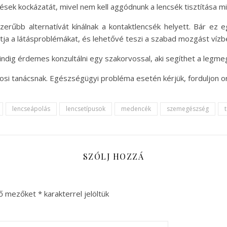
sek kockázatát, mivel nem kell aggódnunk a lencsék tisztítása mi
zerűbb alternatívát kínálnak a kontaktlencsék helyett. Bár ez 
ja a látásproblémákat, és lehetővé teszi a szabad mozgást vízbe
mindig érdemes konzultálni egy szakorvossal, aki segíthet a legm
vosi tanácsnak. Egészségügyi probléma esetén kérjük, forduljon 
lencseápolás
lencsetípusok
medencék
szemegészség
SZÓLJ HOZZÁ
ző mezőket
*
karakterrel jelöltük