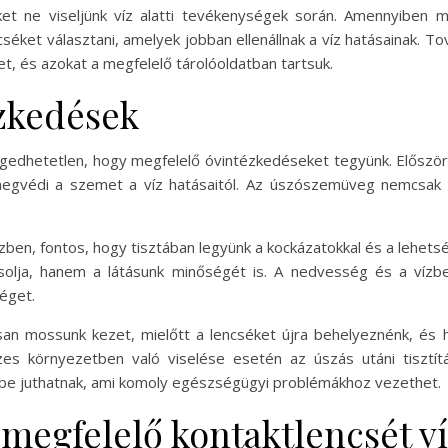
ket ne viseljünk víz alatti tevékenységek során. Amennyiben 
cséket választani, amelyek jobban ellenállnak a víz hatásainak. T
et, és azokat a megfelelő tárolóoldatban tartsuk.
zkedések
engedhetetlen, hogy megfelelő óvintézkedéseket tegyünk. Először
védi a szemet a víz hatásaitól. Az úszószemüveg nemcsak a 
zben, fontos, hogy tisztában legyünk a kockázatokkal és a lehet
solja, hanem a látásunk minőségét is. A nedvesség és a vízbe
séget.
san mossunk kezet, mielőtt a lencséket újra behelyeznénk, és h
vizes környezetben való viselése esetén az úszás utáni tisztí
kbe juthatnak, ami komoly egészségügyi problémákhoz vezethet.
megfelelő kontaktlencsét v