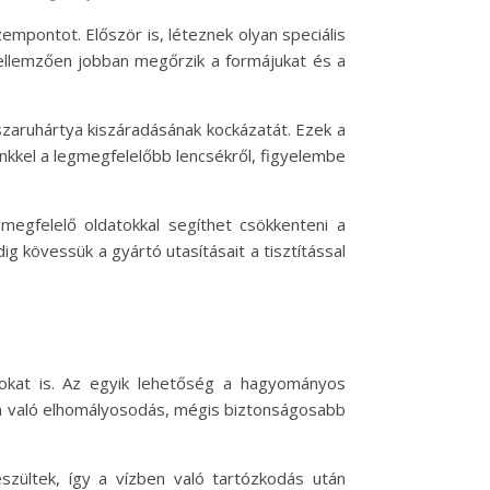
mpontot. Először is, léteznek olyan speciális
k jellemzően jobban megőrzik a formájukat és a
szaruhártya kiszáradásának kockázatát. Ezek a
ünkkel a legmegfelelőbb lencsékről, figyelembe
 megfelelő oldatokkal segíthet csökkenteni a
g kövessük a gyártó utasításait a tisztítással
sokat is. Az egyik lehetőség a hagyományos
án való elhomályosodás, mégis biztonságosabb
szültek, így a vízben való tartózkodás után