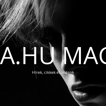
A.HU MA
Hírek, cikkek és mások