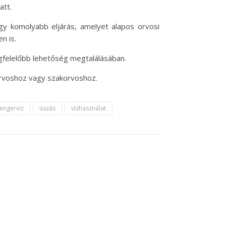
att.
egy komolyabb eljárás, amelyet alapos orvosi
n is.
egfelelőbb lehetőség megtalálásában.
orvoshoz vagy szakorvoshoz.
tengervíz
úszás
vízhasználat