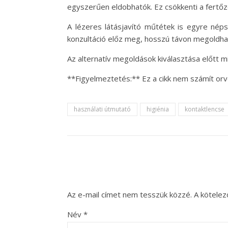
egyszerűen eldobhatók. Ez csökkenti a fertőzé
A lézeres látásjavító műtétek is egyre néps
konzultáció előz meg, hosszú távon megoldhat
Az alternatív megoldások kiválasztása előtt 
**Figyelmeztetés:** Ez a cikk nem számít or
használati útmutató
higiénia
kontaktlencse
Az e-mail címet nem tesszük közzé.
A kötele
Név
*