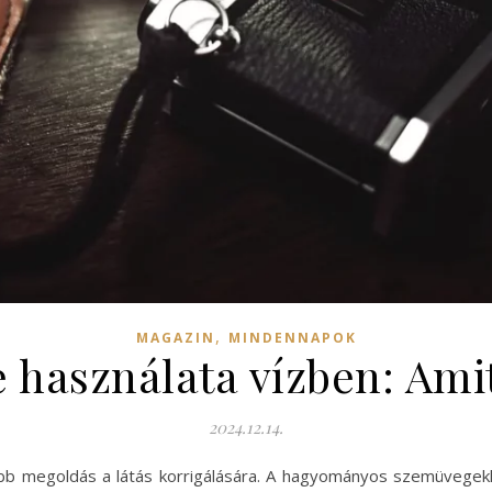
,
MAGAZIN
MINDENNAPOK
e használata vízben: Ami
2024.12.14.
bb megoldás a látás korrigálására. A hagyományos szemüvegekh