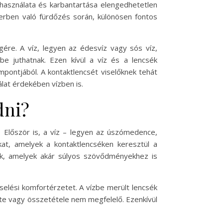
használata és karbantartása elengedhetetlen
gerben való fürdőzés során, különösen fontos
ére. A víz, legyen az édesvíz vagy sós víz,
e juthatnak. Ezen kívül a víz és a lencsék
pontjából. A kontaktlencsét viselőknek tehát
lat érdekében vízben is.
dni?
. Először is, a víz – legyen az úszómedence,
at, amelyek a kontaktlencséken keresztül a
ak, amelyek akár súlyos szövődményekhez is
selési komfortérzetet. A vízbe merült lencsék
ete vagy összetétele nem megfelelő. Ezenkívül