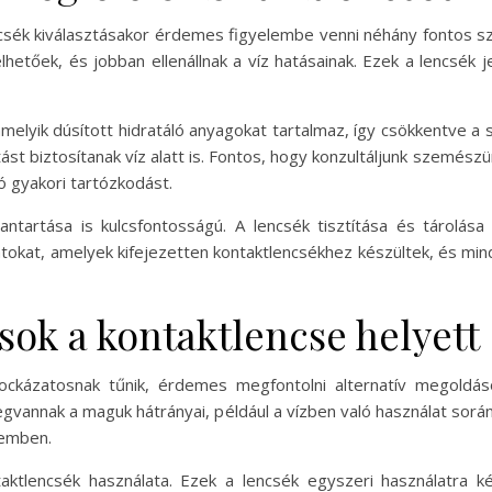
ncsék kiválasztásakor érdemes figyelembe venni néhány fontos sze
elhetőek, és jobban ellenállnak a víz hatásainak. Ezek a lencsé
melyik dúsított hidratáló anyagokat tartalmaz, így csökkentve a 
st biztosítanak víz alatt is. Fontos, hogy konzultáljunk szemész
ó gyakori tartózkodást.
antartása is kulcsfontosságú. A lencsék tisztítása és tárolása
tokat, amelyek kifejezetten kontaktlencsékhez készültek, és mindi
sok a kontaktlencse helyett
kockázatosnak tűnik, érdemes megfontolni alternatív megoldá
annak a maguk hátrányai, például a vízben való használat sor
zemben.
ktlencsék használata. Ezek a lencsék egyszeri használatra ké