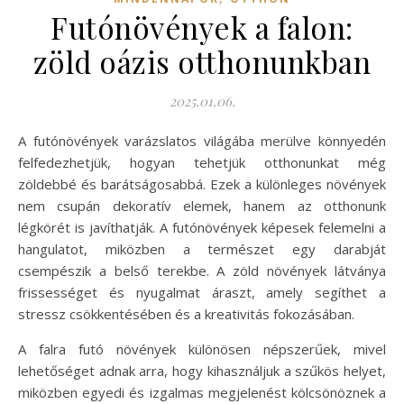
Futónövények a falon:
zöld oázis otthonunkban
2025.01.06.
A futónövények varázslatos világába merülve könnyedén
felfedezhetjük, hogyan tehetjük otthonunkat még
zöldebbé és barátságosabbá. Ezek a különleges növények
nem csupán dekoratív elemek, hanem az otthonunk
légkörét is javíthatják. A futónövények képesek felemelni a
hangulatot, miközben a természet egy darabját
csempészik a belső terekbe. A zöld növények látványa
frissességet és nyugalmat áraszt, amely segíthet a
stressz csökkentésében és a kreativitás fokozásában.
A falra futó növények különösen népszerűek, mivel
lehetőséget adnak arra, hogy kihasználjuk a szűkös helyet,
miközben egyedi és izgalmas megjelenést kölcsönöznek a