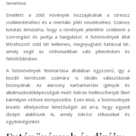
teremtve.
Emellett a zöld növények hozzájárulnak a stressz
csökkentéséhez és a mentális jólét növeléséhez. Számos
kutatás kimutatta, hogy a növények jelenléte csökkenti a
szorongást és javítja a hangulatot. A futónövények által
létrehozott zöld tér kellemes, megnyugtató hatással bír,
amely segít az otthonunkban való pihenésben és
feltöltődésben.
A futónövények fenntartása általában egyszerű, így a
kezdő kertészek számára is ideális választásnak
bizonyulnak. Az alacsony karbantartási igényük és
alkalmazkodóképességük miatt bátran beilleszthetjük őket
bármilyen otthoni környezetbe. Ezen kívül, a futónövények
kreatív elhelyezése lehetőséget ad arra, hogy egyedi
dizájnt alakítsunk ki, amely tükrözi stílusunkat és
egyéniségünket.