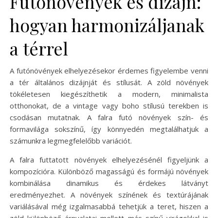
Futónövények és dizájn:
hogyan harmonizáljanak
a térrel
A futónövények elhelyezésekor érdemes figyelembe venni
a tér általános dizájnját és stílusát. A zöld növények
tökéletesen kiegészíthetik a modern, minimalista
otthonokat, de a vintage vagy boho stílusú terekben is
csodásan mutatnak. A falra futó növények szín- és
formavilága sokszínű, így könnyedén megtalálhatjuk a
számunkra legmegfelelőbb variációt.
A falra futtatott növények elhelyezésénél figyeljünk a
kompozícióra. Különböző magasságú és formájú növények
kombinálása dinamikus és érdekes látványt
eredményezhet. A növények színének és textúrájának
variálásával még izgalmasabbá tehetjük a teret, hiszen a
zöld különböző árnyalatai mellett más színű virágokkal is