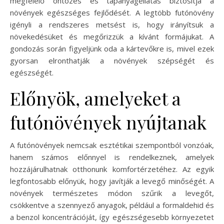
megfelelő öntözés és tápanyagellátás biztosítja a
növények egészséges fejlődését. A legtöbb futónövény
igényli a rendszeres metsést is, hogy irányítsuk a
növekedésüket és megőrizzük a kívánt formájukat. A
gondozás során figyeljünk oda a kártevőkre is, mivel ezek
gyorsan elronthatják a növények szépségét és
egészségét.
Előnyök, amelyeket a
futónövények nyújtanak
A futónövények nemcsak esztétikai szempontból vonzóak,
hanem számos előnnyel is rendelkeznek, amelyek
hozzájárulhatnak otthonunk komfortérzetéhez. Az egyik
legfontosabb előnyük, hogy javítják a levegő minőségét. A
növények természetes módon szűrik a levegőt,
csökkentve a szennyező anyagok, például a formaldehid és
a benzol koncentrációját, így egészségesebb környezetet