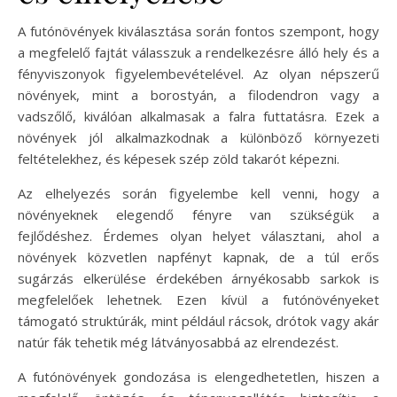
A futónövények kiválasztása során fontos szempont, hogy
a megfelelő fajtát válasszuk a rendelkezésre álló hely és a
fényviszonyok figyelembevételével. Az olyan népszerű
növények, mint a borostyán, a filodendron vagy a
vadszőlő, kiválóan alkalmasak a falra futtatásra. Ezek a
növények jól alkalmazkodnak a különböző környezeti
feltételekhez, és képesek szép zöld takarót képezni.
Az elhelyezés során figyelembe kell venni, hogy a
növényeknek elegendő fényre van szükségük a
fejlődéshez. Érdemes olyan helyet választani, ahol a
növények közvetlen napfényt kapnak, de a túl erős
sugárzás elkerülése érdekében árnyékosabb sarkok is
megfelelőek lehetnek. Ezen kívül a futónövényeket
támogató struktúrák, mint például rácsok, drótok vagy akár
natúr fák tehetik még látványosabbá az elrendezést.
A futónövények gondozása is elengedhetetlen, hiszen a