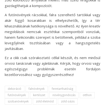
gazdagíthatjuk a kompozíciót.
A futónövények rácsokkal, falra szerelhető tartókkal vagy
akár függő kosarakban is elhelyezhetők, így a tér
kihasználásának hatékonysága is növelhető. Az ilyen kreatív
megoldások nemcsak esztétikai szempontból vonzóak,
hanem funkcionális szerepet is betöltenek, például a szoba
levegőjének tisztításában vagy a hangszigetelés
javításában.
Ez a cikk csak szórakoztató céllal készült, és nem minősül
orvosi tanácsnak vagy ajánlásnak. Kérjük, hogy orvosi vagy
egészségügyi problémák esetén forduljon
kezelőorvosához vagy gyógyszerészéhez!
dekoráció
falnövények
fenntarthatóság
futónövények
kertészet
növénygondozás
otthon
szobanövények
zöld életmód
zöld oázis