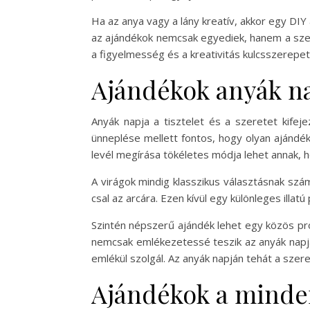
Ha az anya vagy a lány kreatív, akkor egy DIY
az ajándékok nemcsak egyediek, hanem a szem
a figyelmesség és a kreativitás kulcsszerepet
Ajándékok anyák n
Anyák napja a tisztelet és a szeretet kifej
ünneplése mellett fontos, hogy olyan ajándék
levél megírása tökéletes módja lehet annak, h
A virágok mindig klasszikus választásnak szám
csal az arcára. Ezen kívül egy különleges ill
Szintén népszerű ajándék lehet egy közös pro
nemcsak emlékezetessé teszik az anyák napját
emlékül szolgál. Az anyák napján tehát a sz
Ajándékok a mind