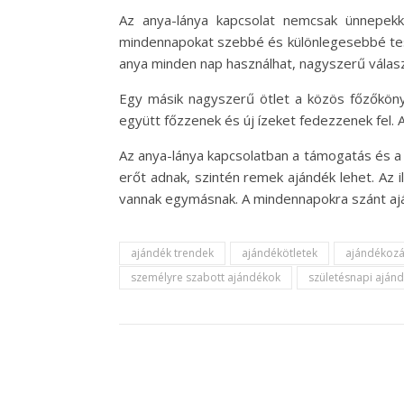
Az anya-lánya kapcsolat nemcsak ünnepekk
mindennapokat szebbé és különlegesebbé teszi
anya minden nap használhat, nagyszerű válasz
Egy másik nagyszerű ötlet a közös főzőköny
együtt főzzenek és új ízeket fedezzenek fel. 
Az anya-lánya kapcsolatban a támogatás és a 
erőt adnak, szintén remek ajándék lehet. Az 
vannak egymásnak. A mindennapokra szánt ajá
ajándék trendek
ajándékötletek
ajándékoz
személyre szabott ajándékok
születésnapi aján