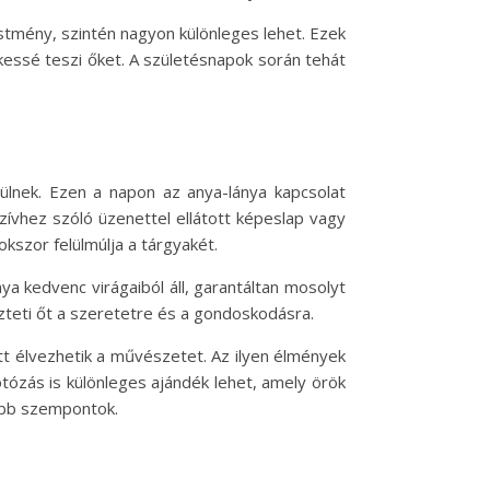
estmény, szintén nagyon különleges lehet. Ezek
essé teszi őket. A születésnapok során tehát
sülnek. Ezen a napon az anya-lánya kapcsolat
zívhez szóló üzenettel ellátott képeslap vagy
kszor felülmúlja a tárgyakét.
ya kedvenc virágaiból áll, garantáltan mosolyt
ezteti őt a szeretetre és a gondoskodásra.
tt élvezhetik a művészetet. Az ilyen élmények
tózás is különleges ajándék lehet, amely örök
abb szempontok.