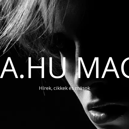
A.HU MA
Hírek, cikkek és mások