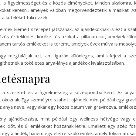
t, a figyelmességet és a közös élményeket. Minden alkalomra,
kat keresni, amelyek valóban megörvendeztetik a másikat. Az
t a köteléket tükrözzék.
lmek kiemelt szerepet játszanak, az ajándékoknak is ezt a szála
közös érdeklődési köröket és azokat a pillanatokat, amelyek kül
nem tartós emlékeket is teremt, amelyek évek múlva is mosolyt 
gy megtaláljuk azt, ami igazán különleges, ami kifejezi a sz
gíthetnek a tökéletes anya-lánya ajándékok kiválasztásában.
letésnapra
r a szeretet és a figyelmesség a középpontba kerül. Az anya
t okoznak. Egy személyre szabott ajándék, mint például egy graví
az anya neve, vagy akár egy közös dátum van gravírozva, emlékez
ny ajándékozása, mint például egy wellness hétvége vagy eg
ek időt, és új emlékeket hozzanak létre. Emellett egy szép f
ak egy ajándék, hanem egy életre szóló emlék, amely folyamatosa