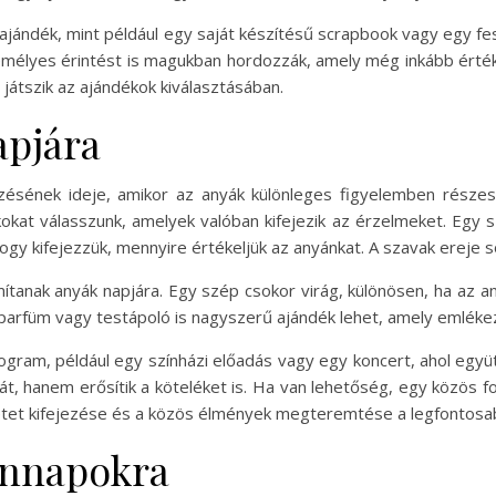
 ajándék, mint például egy saját készítésű scrapbook vagy egy f
élyes érintést is magukban hordozzák, amely még inkább érték
 játszik az ajándékok kiválasztásában.
apjára
ezésének ideje, amikor az anyák különleges figyelemben része
okat válasszunk, amelyek valóban kifejezik az érzelmeket. Egy s
ogy kifejezzük, mennyire értékeljük az anyánkat. A szavak ereje so
ítanak anyák napjára. Egy szép csokor virág, különösen, ha az an
atú parfüm vagy testápoló is nagyszerű ajándék lehet, amely emlék
gram, például egy színházi előadás vagy egy koncert, ahol együ
, hanem erősítik a köteléket is. Ha van lehetőség, egy közös fo
eretet kifejezése és a közös élmények megteremtése a legfontos
ennapokra