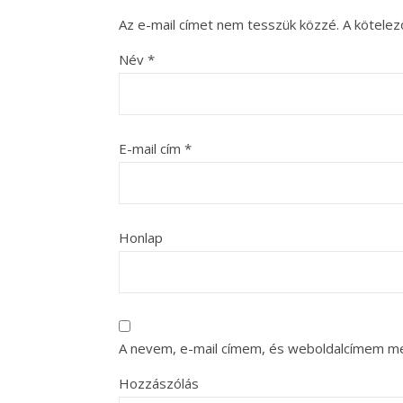
Az e-mail címet nem tesszük közzé.
A kötele
Név
*
E-mail cím
*
Honlap
A nevem, e-mail címem, és weboldalcímem m
Hozzászólás