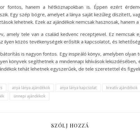
or fontos, hanem a hétköznapokban is. Éppen ezért érdeme
k. Egy szép bögre, amelyet a lánya saját kezűleg díszített, vagy
tások lehetnek. Ezek az ajándékok nemcsak hasznosak, hanem a kö
v, amely tele van a család kedvenc receptjeivel. Ez nemcsak 
Az ilyen közös tevékenységek erősítik a kapcsolatot, és lehetőség
bátorítás is nagyon fontos. Egy inspiráló könyv, amelyben olyan 
ilyen könyvek segíthetnek a mindennapi kihívások leküzdésében, 
ndékok tehát lehetnek egyszerűek, de tele szeretettel és figye
ás
anya lánya ajándékok
anya lánya kapcsolat
kreatív ajándékok
dék
ünnepi ajándékok
SZÓLJ HOZZÁ