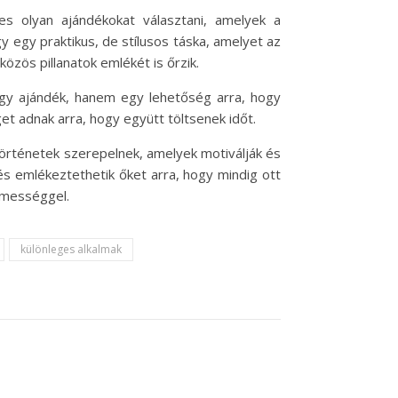
s olyan ajándékokat választani, amelyek a
 egy praktikus, de stílusos táska, amelyet az
zös pillanatok emlékét is őrzik.
egy ajándék, hanem egy lehetőség arra, hogy
et adnak arra, hogy együtt töltsenek időt.
történetek szerepelnek, amelyek motiválják és
és emlékeztethetik őket arra, hogy mindig ott
lmességgel.
különleges alkalmak