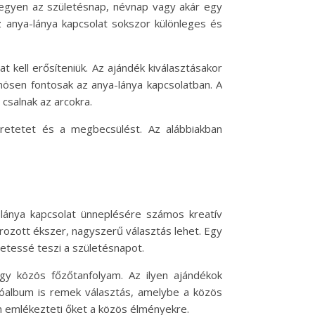
 legyen az születésnap, névnap vagy akár egy
 anya-lánya kapcsolat sokszor különleges és
t kell erősíteniük. Az ajándék kiválasztásakor
önösen fontosak az anya-lánya kapcsolatban. A
csalnak az arcokra.
eretetet és a megbecsülést. Az alábbiakban
-lánya kapcsolat ünneplésére számos kreatív
rozott ékszer, nagyszerű választás lehet. Egy
etessé teszi a születésnapot.
y közös főzőtanfolyam. Az ilyen ajándékok
otóalbum is remek választás, amelybe a közös
n emlékezteti őket a közös élményekre.