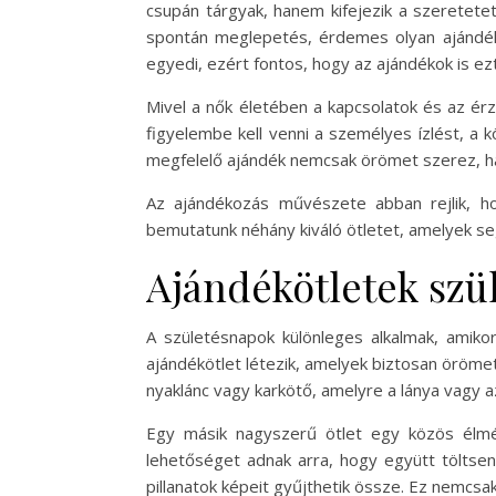
csupán tárgyak, hanem kifejezik a szeretete
spontán meglepetés, érdemes olyan ajándéko
egyedi, ezért fontos, hogy az ajándékok is ez
Mivel a nők életében a kapcsolatok és az érze
figyelembe kell venni a személyes ízlést, a 
megfelelő ajándék nemcsak örömet szerez, ha
Az ajándékozás művészete abban rejlik, ho
bemutatunk néhány kiváló ötletet, amelyek se
Ajándékötletek szü
A születésnapok különleges alkalmak, amiko
ajándékötlet létezik, amelyek biztosan öröme
nyaklánc vagy karkötő, amelyre a lánya vagy 
Egy másik nagyszerű ötlet egy közös élmé
lehetőséget adnak arra, hogy együtt töltsen
pillanatok képeit gyűjthetik össze. Ez nemcs