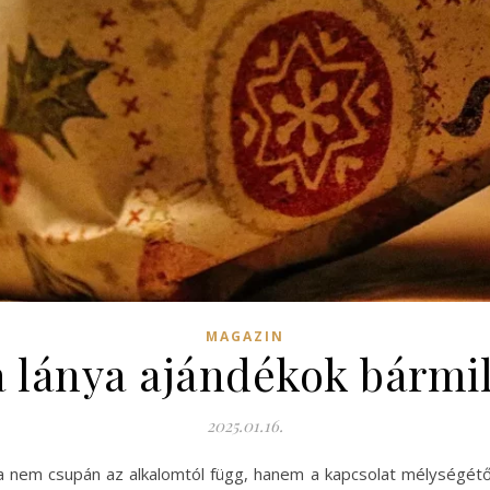
MAGAZIN
a lánya ajándékok bármi
2025.01.16.
sa nem csupán az alkalomtól függ, hanem a kapcsolat mélységétő