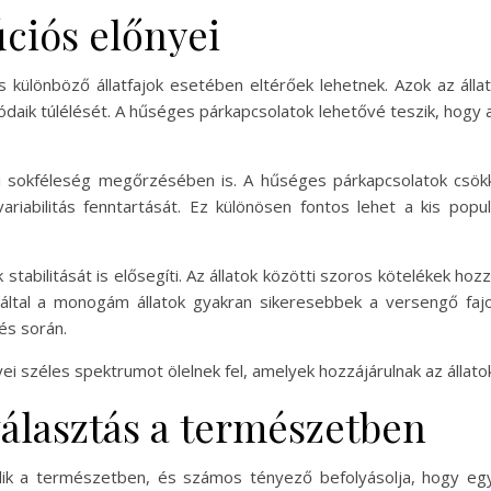
ciós előnyei
 különböző állatfajok esetében eltérőek lehetnek. Azok az ál
tódaik túlélését. A hűséges párkapcsolatok lehetővé teszik, hogy
i sokféleség megőrzésében is. A hűséges párkapcsolatok csökk
variabilitás fenntartását. Ez különösen fontos lehet a kis popu
stabilitását is elősegíti. Az állatok közötti szoros kötelékek ho
által a monogám állatok gyakran sikeresebbek a versengő faj
és során.
 széles spektrumot ölelnek fel, amelyek hozzájárulnak az állato
álasztás a természetben
k a természetben, és számos tényező befolyásolja, hogy egy a