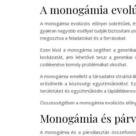
A monogámia evolú
A monogámia evolúciós előnyei sokrétűek, és
gyakran nagyobb eséllyel tudják biztosítani u
megosztva a feladatokat és a forrásokat.
Ezen kívül a monogámia segíthet a genetika
kockázatát, ami lehetővé teszi a genetikai 
csökkenése komoly problémákat okozhat.
A monogámia emellett a társadalmi struktúrák 
erősíthetik a közösségi együttműködést. Ez
területüket és együttműködni a táplálékkeres
Összességében a monogámia evolúciós előnyei
Monogámia és párv
A monogámia és a párválasztás összefonódi