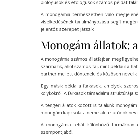
biológusok és etológusok számos példát talál
A monogámia természetben való megjelenése 
viselkedésének tanulmányozása segít megérte
jelentős szerepet játszik.
Monogám állatok: a
A monogámia számos állatfajban megfigyelhet
származik, ahol számos faj, mint például a ha
partner mellett döntenek, és közösen nevelik f
Egy másik példa a farkasok, amelyek szoros
kölykökről. A farkasok társadalmi struktúráj
A tengeri állatok között is találunk monogá
monogám kapcsolata nemcsak az utódok nevelé
A monogámia tehát különböző formákban és
szempontjából.