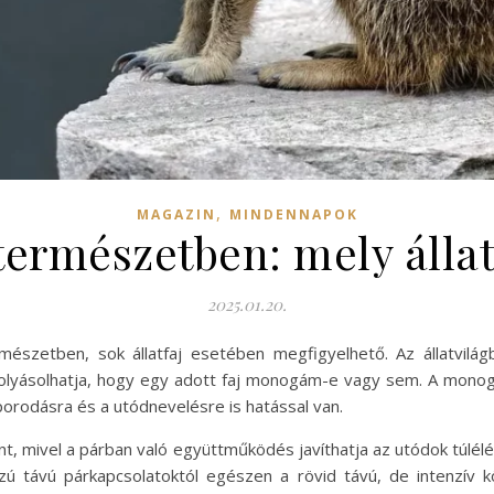
,
MAGAZIN
MINDENNAPOK
ermészetben: mely álla
2025.01.20.
észetben, sok állatfaj esetében megfigyelhető. Az állatvilá
folyásolhatja, hogy egy adott faj monogám-e vagy sem. A mono
orodásra és a utódnevelésre is hatással van.
, mivel a párban való együttműködés javíthatja az utódok túlélés
ú távú párkapcsolatoktól egészen a rövid távú, de intenzív 