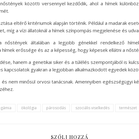
nőstények közötti versennyel kezdődik, ahol a hímek különböz
lmét.
sztása eltérő kritériumok alapján történik. Például a madarak es
t, míg a vízi állatoknál a hímek színpompás megjelenése és udva
nőstények általában a legjobb génekkel rendelkező hímeket
a hímek erőssége és az a képesség, hogy képesek ellátni a nősté
dése, hanem a genetikai siker és a túlélés szempontjából is ku
s kapcsolatok gyakran a legjobban alkalmazkodott egyedek között 
l, és nem minősül orvosi tanácsnak. Amennyiben egészségügyi ké
zéhez.
gámia
ökológia
párosodás
szociális viselkedés
természet
SZÓLJ HOZZÁ