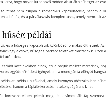
tak arra, hogy milyen különböző módon alakítják a hűséget az ev
tehát nem csupán a romantikus kapcsolatokra, hanem a biológ
ni a hűség és a párválasztás komplexitását, amely nemcsak az 
 hűség példái
ő, és a hűséges kapcsolatok különböző formákat ölthetnek. Az 
ttyúk vagy a csóka, hűséges párkapcsolatokat alakítanak ki. Ezek 
el utódaikat.
 családi kötelékekben élnek, és a párjuk mellett maradnak, 
a szoros együttműködést igényel, ami a monogámia előnyét hangsú
m példákat, például a tőkehal, amely bizonyos időszakokban hűs
sére, hanem a táplálékkeresés hatékonyságára is kihat.
 környezetekben jelenik meg, és számos állatfaj számára 