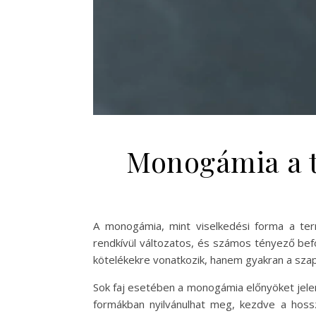
Monogámia a t
A monogámia, mint viselkedési forma a term
rendkívül változatos, és számos tényező be
kötelékekre vonatkozik, hanem gyakran a szap
Sok faj esetében a monogámia előnyöket jelent
formákban nyilvánulhat meg, kezdve a hossz