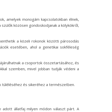
latok, amelyek monogám kapcsolatokban élnek,
 a szülők közösen gondoskodjanak a kölykökről,
enthetik a közeli rokonok közötti párosodás
lációk esetében, ahol a genetikai sokféleség
zzájárulhatnak a csoportok összetartásához, és
okkal szemben, mivel jobban tudják védeni a
k túléléséhez és sikeréhez a természetben.
dott állatfaj milyen módon választ párt. A