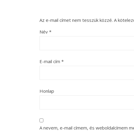
Az e-mail címet nem tesszük közzé.
A kötele
Név
*
E-mail cím
*
Honlap
A nevem, e-mail címem, és weboldalcímem m