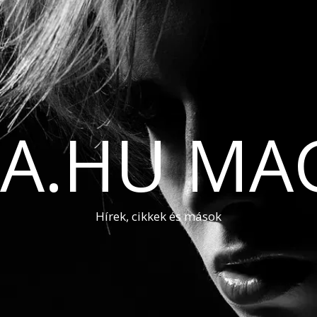
A.HU MA
Hírek, cikkek és mások