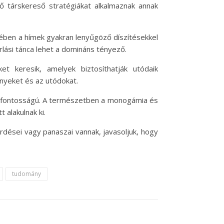
ő társkereső stratégiákat alkalmaznak annak
etében a hímek gyakran lenyűgöző díszítésekkel
rlási tánca lehet a domináns tényező.
 keresik, amelyek biztosíthatják utódaik
nyeket és az utódokat.
lcsfontosságú. A természetben a monogámia és
alakulnak ki.
rdései vagy panaszai vannak, javasoljuk, hogy
tudomány