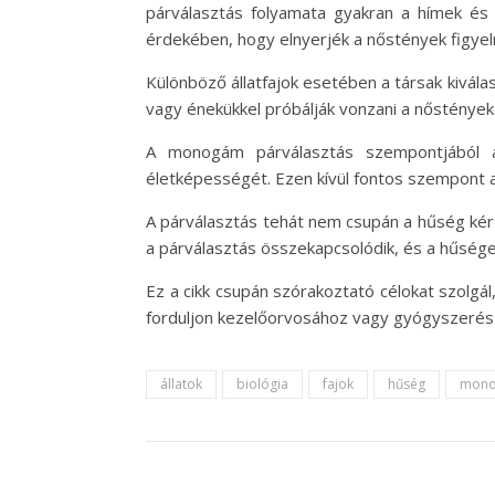
párválasztás folyamata gyakran a hímek és 
érdekében, hogy elnyerjék a nőstények figye
Különböző állatfajok esetében a társak kivála
vagy énekükkel próbálják vonzani a nőstényeke
A monogám párválasztás szempontjából a 
életképességét. Ezen kívül fontos szempont 
A párválasztás tehát nem csupán a hűség kér
a párválasztás összekapcsolódik, és a hűsége
Ez a cikk csupán szórakoztató célokat szolgá
forduljon kezelőorvosához vagy gyógyszerés
állatok
biológia
fajok
hűség
mono