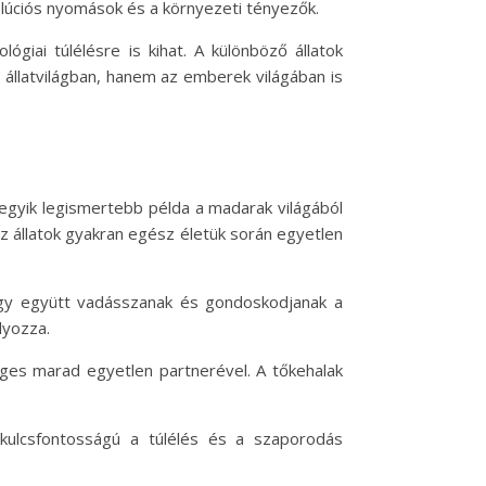
olúciós nyomások és a környezeti tényezők.
iai túlélésre is kihat. A különböző állatok
állatvilágban, hanem az emberek világában is
egyik legismertebb példa a madarak világából
az állatok gyakran egész életük során egyetlen
hogy együtt vadásszanak és gondoskodjanak a
lyozza.
éges marad egyetlen partnerével. A tőkehalak
kulcsfontosságú a túlélés és a szaporodás