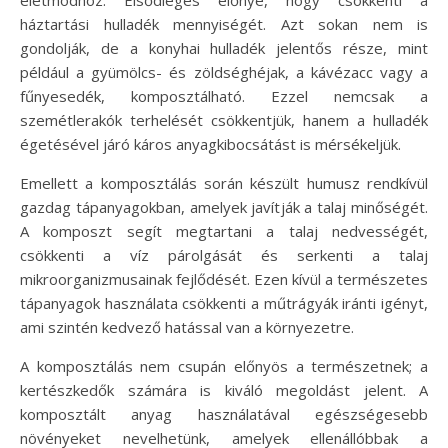
háztartási hulladék mennyiségét. Azt sokan nem is
gondolják, de a konyhai hulladék jelentős része, mint
például a gyümölcs- és zöldséghéjak, a kávézacc vagy a
fűnyesedék, komposztálható. Ezzel nemcsak a
szemétlerakók terhelését csökkentjük, hanem a hulladék
égetésével járó káros anyagkibocsátást is mérsékeljük.
Emellett a komposztálás során készült humusz rendkívül
gazdag tápanyagokban, amelyek javítják a talaj minőségét.
A komposzt segít megtartani a talaj nedvességét,
csökkenti a víz párolgását és serkenti a talaj
mikroorganizmusainak fejlődését. Ezen kívül a természetes
tápanyagok használata csökkenti a műtrágyák iránti igényt,
ami szintén kedvező hatással van a környezetre.
A komposztálás nem csupán előnyös a természetnek; a
kertészkedők számára is kiváló megoldást jelent. A
komposztált anyag használatával egészségesebb
növényeket nevelhetünk, amelyek ellenállóbbak a