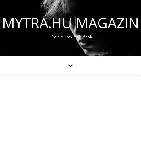
MYTRA.HU MAGAZIN
Hírek, cikkek és mások