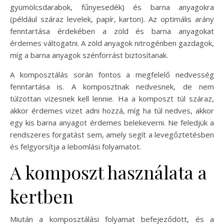
gyümölcsdarabok, fűnyesedék) és barna anyagokra
(például száraz levelek, papír, karton). Az optimális arány
fenntartása érdekében a zöld és barna anyagokat
érdemes váltogatni. A zöld anyagok nitrogénben gazdagok,
míg a barna anyagok szénforrást biztosítanak.
A komposztálás során fontos a megfelelő nedvesség
fenntartása is. A komposztnak nedvesnek, de nem
túlzottan vizesnek kell lennie. Ha a komposzt túl száraz,
akkor érdemes vizet adni hozzá, míg ha túl nedves, akkor
egy kis barna anyagot érdemes belekeverni. Ne feledjük a
rendszeres forgatást sem, amely segít a levegőztetésben
és felgyorsítja a lebomlási folyamatot.
A komposzt használata a
kertben
Miután a komposztálási folyamat befejeződött, és a