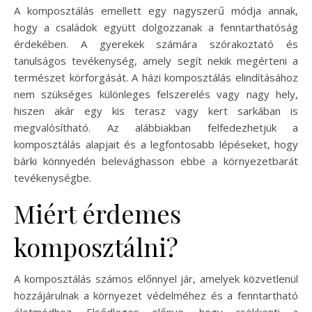
A komposztálás emellett egy nagyszerű módja annak,
hogy a családok együtt dolgozzanak a fenntarthatóság
érdekében. A gyerekek számára szórakoztató és
tanulságos tevékenység, amely segít nekik megérteni a
természet körforgását. A házi komposztálás elindításához
nem szükséges különleges felszerelés vagy nagy hely,
hiszen akár egy kis terasz vagy kert sarkában is
megvalósítható. Az alábbiakban felfedezhetjük a
komposztálás alapjait és a legfontosabb lépéseket, hogy
bárki könnyedén belevághasson ebbe a környezetbarát
tevékenységbe.
Miért érdemes
komposztálni?
A komposztálás számos előnnyel jár, amelyek közvetlenül
hozzájárulnak a környezet védelméhez és a fenntartható
életmódhoz. Elsődleges előnye, hogy csökkenti a