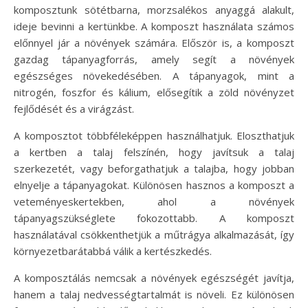
komposztunk sötétbarna, morzsalékos anyaggá alakult,
ideje bevinni a kertünkbe. A komposzt használata számos
előnnyel jár a növények számára. Először is, a komposzt
gazdag tápanyagforrás, amely segít a növények
egészséges növekedésében. A tápanyagok, mint a
nitrogén, foszfor és kálium, elősegítik a zöld növényzet
fejlődését és a virágzást.
A komposztot többféleképpen használhatjuk. Eloszthatjuk
a kertben a talaj felszínén, hogy javítsuk a talaj
szerkezetét, vagy beforgathatjuk a talajba, hogy jobban
elnyelje a tápanyagokat. Különösen hasznos a komposzt a
veteményeskertekben, ahol a növények
tápanyagszükséglete fokozottabb. A komposzt
használatával csökkenthetjük a műtrágya alkalmazását, így
környezetbarátabbá válik a kertészkedés.
A komposztálás nemcsak a növények egészségét javítja,
hanem a talaj nedvességtartalmát is növeli. Ez különösen