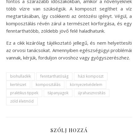
fontos a szárazabb időszakokban, amikor a növényeknek
több vízre van szükségük. A komposzt segíthet a víz
megtartásában, így csökkenti az öntözési igényt. Végül, a
komposztálás révén zárul a természet körforgása, és egy
fenntarthatóbb, zöldebb jövő felé haladhatunk.
Ez a cikk kizárólag tájékoztató jellegű, és nem helyettesíti
az orvosi tanácsokat. Amennyiben egészségügyi problémái
vannak, kérjük, forduljon orvoshoz vagy gyógyszerészhez.
biohulladék
fenntarthatóság
házi komposzt
kertészet
komposztálás
környezetvédelem
praktikus tippek
tápanyagok
újrahasznosítás
zöld életmód
SZÓLJ HOZZÁ