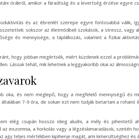
táni órákról, amikor a fáradtság és a levertség érzése egyre cs
oduktivitás és az ébrenlét szerepe egyre fontosabbá válik, íg
szetettek: sokszor az életmódbeli szokások, a stressz, vagy ak
sége és mennyisége, a táplálkozás, valamint a fizikai aktivit
ánt, hogy jobban megértsék, miért küzdenek ezzel a problémával
len. Lássuk tehát, mik lehetnek a leggyakoribb okai az álmosságn
szavarok
ribb oka, és nem meglepő, hogy a megfelelő mennyiségű és mi
dő általában 7-9 óra, de sokan ezt nem tudják betartani a rohanó
 nem elég csupán hosszú ideig aludni, a mély és pihentető a
l az inszomnia, a horkolás vagy a légzéskimaradások, szintén h
z agy teljes mértékben kipihenje magát, ami kimerültséghez és