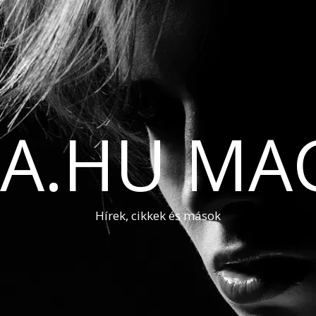
A.HU MA
Hírek, cikkek és mások