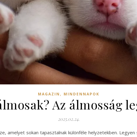
,
MAGAZIN
MINDENNAPOK
álmosak? Az álmosság le
2025.02.24.
, amelyet sokan tapasztalnak különféle helyzetekben. Legyen sz