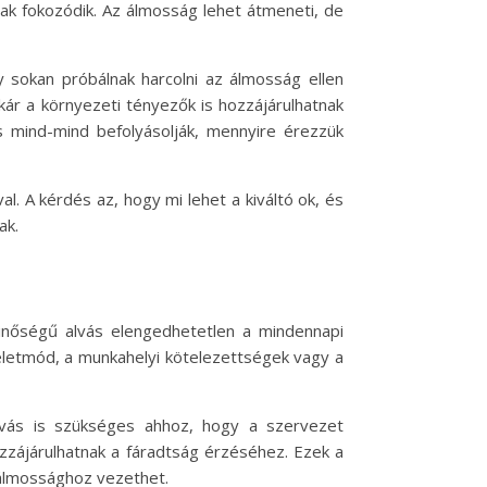
ak fokozódik. Az álmosság lehet átmeneti, de
y sokan próbálnak harcolni az álmosság ellen
ár a környezeti tényezők is hozzájárulhatnak
ás mind-mind befolyásolják, mennyire érezzük
. A kérdés az, hogy mi lehet a kiváltó ok, és
ak.
nőségű alvás elengedhetetlen a mindennapi
 életmód, a munkahelyi kötelezettségek vagy a
lvás is szükséges ahhoz, hogy a szervezet
ozzájárulhatnak a fáradtság érzéséhez. Ezek a
 álmossághoz vezethet.