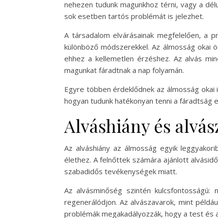
nehezen tudunk magunkhoz térni, vagy a délu
sok esetben tartós problémát is jelezhet.
A társadalom elvárásainak megfelelően, a pr
különböző módszerekkel. Az álmosság okai ös
ehhez a kellemetlen érzéshez. Az alvás minő
magunkat fáradtnak a nap folyamán.
Egyre többen érdeklődnek az álmosság okai ir
hogyan tudunk hatékonyan tenni a fáradtság el
Alváshiány és alvá
Az alváshiány az álmosság egyik leggyako
élethez. A felnőttek számára ajánlott alvási
szabadidős tevékenységek miatt.
Az alvásminőség szintén kulcsfontosságú:
regenerálódjon. Az alvászavarok, mint példáu
problémák megakadályozzák, hogy a test és a