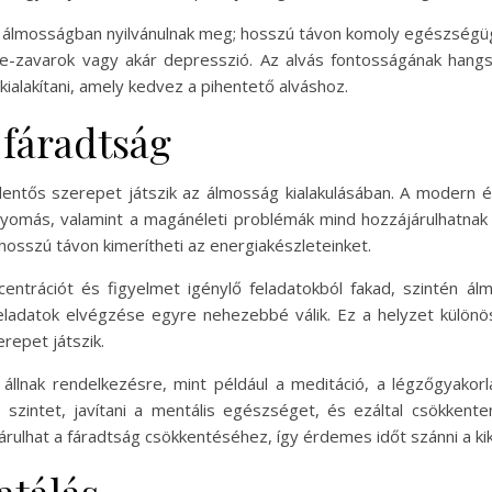
álmosságban nyilvánulnak meg; hosszú távon komoly egészségüg
e-zavarok vagy akár depresszió. Az alvás fontosságának hang
kialakítani, amely kedvez a pihentető alváshoz.
 fáradtság
elentős szerepet játszik az álmosság kialakulásában. A modern é
nyomás, valamint a magánéleti problémák mind hozzájárulhatnak
hosszú távon kimerítheti az energiakészleteinket.
centrációt és figyelmet igénylő feladatokból fakad, szintén á
eladatok elvégzése egyre nehezebbé válik. Ez a helyzet különö
repet játszik.
llnak rendelkezésre, mint például a meditáció, a légzőgyako
z szintet, javítani a mentális egészséget, és ezáltal csökken
lhat a fáradtság csökkentéséhez, így érdemes időt szánni a kik