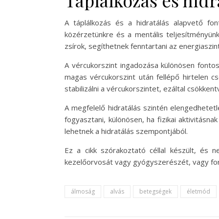
Táplálkozás és hidr
A táplálkozás és a hidratálás alapvető fo
közérzetünkre és a mentális teljesítményün
zsírok, segíthetnek fenntartani az energiaszi
A vércukorszint ingadozása különösen fonto
magas vércukorszint után fellépő hirtelen c
stabilizálni a vércukorszintet, ezáltal csökke
A megfelelő hidratálás szintén elengedhetet
fogyasztani, különösen, ha fizikai aktivitás
lehetnek a hidratálás szempontjából.
Ez a cikk szórakoztató céllal készült, és 
kezelőorvosát vagy gyógyszerészét, vagy for
álmoság
alvás
betegségek
életmód