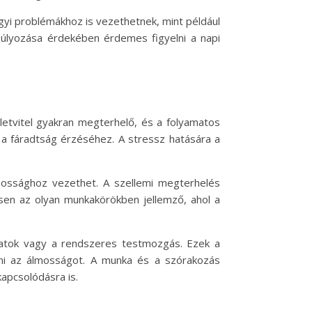
yi problémákhoz is vezethetnek, mint például
súlyozása érdekében érdemes figyelni a napi
letvitel gyakran megterhelő, és a folyamatos
 a fáradtság érzéséhez. A stressz hatására a
lmossághoz vezethet. A szellemi megterhelés
sen az olyan munkakörökben jellemző, ahol a
rlatok vagy a rendszeres testmozgás. Ezek a
teni az álmosságot. A munka és a szórakozás
apcsolódásra is.