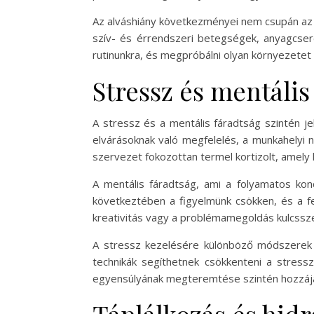
Az alváshiány következményei nem csupán az 
szív- és érrendszeri betegségek, anyagcser
rutinunkra, és megpróbálni olyan környezetet 
Stressz és mentális
A stressz és a mentális fáradtság szintén j
elvárásoknak való megfelelés, a munkahelyi 
szervezet fokozottan termel kortizolt, amely 
A mentális fáradtság, ami a folyamatos kon
következtében a figyelmünk csökken, és a f
kreativitás vagy a problémamegoldás kulcssze
A stressz kezelésére különböző módszerek á
technikák segíthetnek csökkenteni a stress
egyensúlyának megteremtése szintén hozzájáru