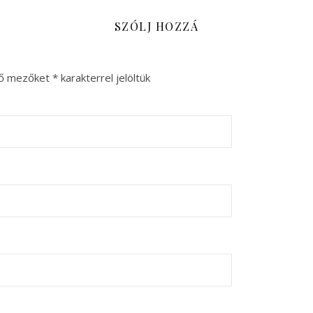
SZÓLJ HOZZÁ
ző mezőket
*
karakterrel jelöltük