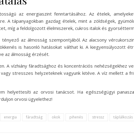
atálás
ntosságú az energiaszint fenntartásához. Az ételek, amelyeke
kre. A tápanyagokban gazdag ételek, mint a zöldségek, gyümöl
ntet, míg a feldolgozott élelmiszerek, cukros italok és gyorsétt
s tényező az álmosság szempontjából. Az alacsony vércukorszin
sökkenés is hasonló hatásokat válthat ki. A kiegyensúlyozott 
ntve az álmosság érzését.
len. A vízhiány fáradtsághoz és koncentrációs nehézségekhez ve
nak vagy stresszes helyzeteknek vagyunk kitéve. A víz mellett a 
nem helyettesíti az orvosi tanácsot. Ha egészségügyi panasza
duljon orvosi ügyelethez!
energia
fáradtság
okok
pihenés
stressz
táplálkozás