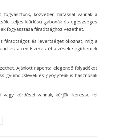
t fogyasztunk, közvetlen hatással vannak a
csök, teljes kiőrlésű gabonák és egészséges
ermek fogyasztása fáradtsághoz vezethet.
t fáradtságot és levertséget okozhat, míg a
étrend és a rendszeres étkezések segíthetnek
zethet. Ajánlott naponta elegendő folyadékot
friss gyümölcslevek és gyógyteák is hasznosak
i vagy kérdései vannak, kérjük, keresse fel