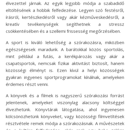
élvezettel járnak. Az egyik legjobb módja a szabadidő
eltöltésének a hobbik felfedezése. Legyen szó festésről,
írásról, kertészkedésről vagy akár kézműveskedésről, a
kreatív tevékenységek segíthetnek a stressz
csökkentésében és a szellemi frissesség megőrzésében.
A sport is kiváló lehetőség a szórakozásra, miközben
egészségesek maradunk. A barátokkal közös sportolás,
mint például a futás, a kerékpározás vagy akár a
csapatsportok, nemcsak fizikai aktivitást biztosít, hanem
közösségi élményt is. Ezen kívül a helyi közösségek
gyakran ingyenes sportprogramokat kínálnak, amelyeken
érdemes részt venni.
A könyvek és a filmek is nagyszerű szórakozási forrást
jelentenek, amelyeket viszonylag alacsony költséggel
élvezhetünk. Könyvtárak látogatása, ahol ingyenesen
kölcsönözhetünk könyveket, vagy közösségi filmvetítések
résztvétele remek módja a szórakozásnak. A művészetek