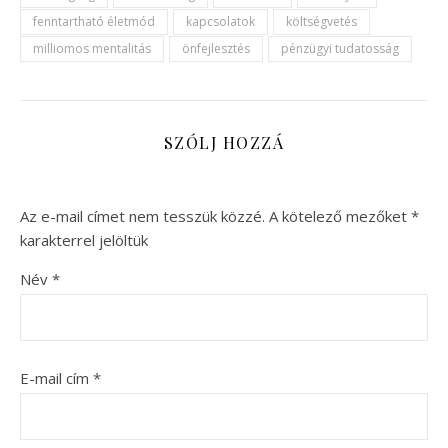
fenntartható életmód
kapcsolatok
költségvetés
milliomos mentalitás
önfejlesztés
pénzügyi tudatosság
SZÓLJ HOZZÁ
Az e-mail címet nem tesszük közzé.
A kötelező mezőket
*
karakterrel jelöltük
Név
*
E-mail cím
*