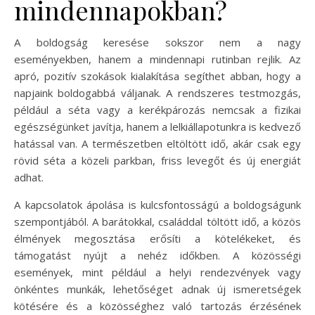
mindennapokban?
A boldogság keresése sokszor nem a nagy
eseményekben, hanem a mindennapi rutinban rejlik. Az
apró, pozitív szokások kialakítása segíthet abban, hogy a
napjaink boldogabbá váljanak. A rendszeres testmozgás,
például a séta vagy a kerékpározás nemcsak a fizikai
egészségünket javítja, hanem a lelkiállapotunkra is kedvező
hatással van. A természetben eltöltött idő, akár csak egy
rövid séta a közeli parkban, friss levegőt és új energiát
adhat.
A kapcsolatok ápolása is kulcsfontosságú a boldogságunk
szempontjából. A barátokkal, családdal töltött idő, a közös
élmények megosztása erősíti a kötelékeket, és
támogatást nyújt a nehéz időkben. A közösségi
események, mint például a helyi rendezvények vagy
önkéntes munkák, lehetőséget adnak új ismeretségek
kötésére és a közösséghez való tartozás érzésének