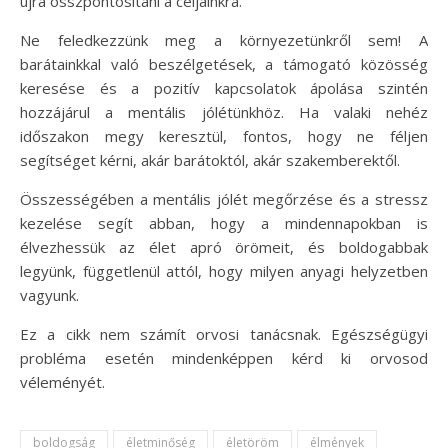
újra összpontosítani a céljainkra.
Ne feledkezzünk meg a környezetünkről sem! A
barátainkkal való beszélgetések, a támogató közösség
keresése és a pozitív kapcsolatok ápolása szintén
hozzájárul a mentális jólétünkhöz. Ha valaki nehéz
időszakon megy keresztül, fontos, hogy ne féljen
segítséget kérni, akár barátoktól, akár szakemberektől.
Összességében a mentális jólét megőrzése és a stressz
kezelése segít abban, hogy a mindennapokban is
élvezhessük az élet apró örömeit, és boldogabbak
legyünk, függetlenül attól, hogy milyen anyagi helyzetben
vagyunk.
Ez a cikk nem számít orvosi tanácsnak. Egészségügyi
probléma esetén mindenképpen kérd ki orvosod
véleményét.
boldogság
életminőség
életöröm
élmények