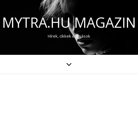
MYTRA.HU MAGAZIN
Hírek, cikkek és mások