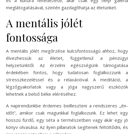
és a kultúra felfedezése, akár csak egy helyi galéria
meglátogatásával, szintén gazdagíthatja az életünket.
A mentális jólét
fontossága
A mentális jólét megőrzése kulcsfontosságú ahhoz, hogy
élvezhessük az életet, függetlenül a pénzügyi
helyzetünktől. Az érzelmi egészségünk támogatása
érdekében fontos, hogy tudatosan foglalkozzunk a
stresszkezeléssel és a relaxációval. A meditáció, a
légzőgyakorlatok vagy a jóga nagyszerű eszközök
lehetnek a belső béke eléréséhez.
A napirendünkbe érdemes beilleszteni a rendszeres „én-
időt”, amikor csak magunkkal foglalkozunk. Ez lehet egy
hosszú fürdő, egy séta a természetben vagy akár egy jó
könyv olvasása. Az ilyen pillanatok segítenek feltöltődni, és