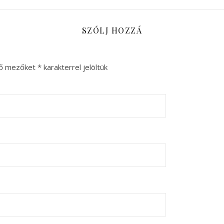
SZÓLJ HOZZÁ
ző mezőket
*
karakterrel jelöltük