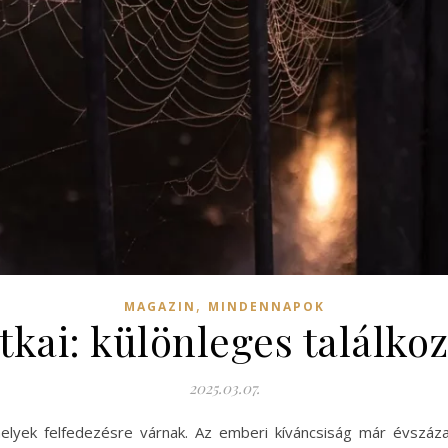
,
MAGAZIN
MINDENNAPOK
itkai: különleges talál
2025.03.07.
 amelyek felfedezésre várnak. Az emberi kíváncsiság már évszáz