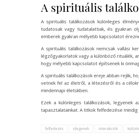
A spirituális találk
A spirituális találkozások különleges élmé
tudatosak vagy tudatalattiak, és gyakran o
emberek gyakran mélyebb kapcsolatot érezne
A spirituális találkozások nemcsak vallási k
légzőgyakorlatok vagy a különböző rituálék,
hogy mélyebb kapcsolatot építsenek ki önmaguk
A spirituális találkozások ereje abban rejlik
vetnek fel az életről, a létezésről és a célo
mindennapi életükben.
Ezek a különleges találkozások, legyenek a
tapasztalatainkat. A titkok felfedezése mindi
felfedezés
idegenek
interakciók
különl