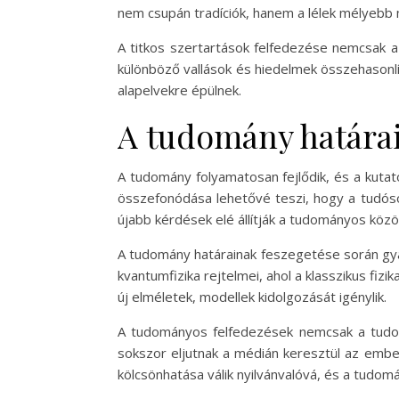
nem csupán tradíciók, hanem a lélek mélyebb
A titkos szertartások felfedezése nemcsak a k
különböző vallások és hiedelmek összehasonlí
alapelvekre épülnek.
A tudomány határai
A tudomány folyamatosan fejlődik, és a kutat
összefonódása lehetővé teszi, hogy a tudós
újabb kérdések elé állítják a tudományos köz
A tudomány határainak feszegetése során gya
kvantumfizika rejtelmei, ahol a klasszikus fiz
új elméletek, modellek kidolgozását igénylik.
A tudományos felfedezések nemcsak a tudom
sokszor eljutnak a médián keresztül az ember
kölcsönhatása válik nyilvánvalóvá, és a tudo