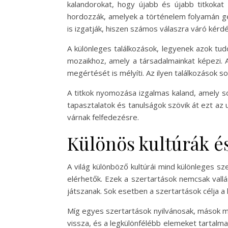
kalandorokat, hogy újabb és újabb titkokat l
hordozzák, amelyek a történelem folyamán ge
is izgatják, hiszen számos válaszra váró kérdé
A különleges találkozások, legyenek azok tud
mozaikhoz, amely a társadalmainkat képezi. 
megértését is mélyíti. Az ilyen találkozások 
A titkok nyomozása izgalmas kaland, amely s
tapasztalatok és tanulságok szövik át ezt az u
várnak felfedezésre.
Különös kultúrák és
A világ különböző kultúrái mind különleges 
elérhetők. Ezek a szertartások nemcsak vall
játszanak. Sok esetben a szertartások célja 
Míg egyes szertartások nyilvánosak, mások mél
vissza, és a legkülönfélébb elemeket tartalma