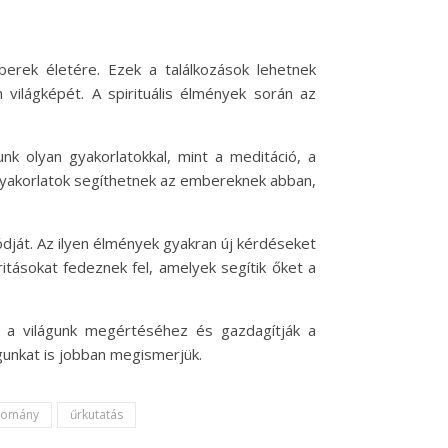
berek életére. Ezek a találkozások lehetnek
világképét. A spirituális élmények során az
unk olyan gyakorlatokkal, mint a meditáció, a
gyakorlatok segíthetnek az embereknek abban,
ódját. Az ilyen élmények gyakran új kérdéseket
ritásokat fedeznek fel, amelyek segítik őket a
ak a világunk megértéséhez és gazdagítják a
gunkat is jobban megismerjük.
domány
űrkutatás