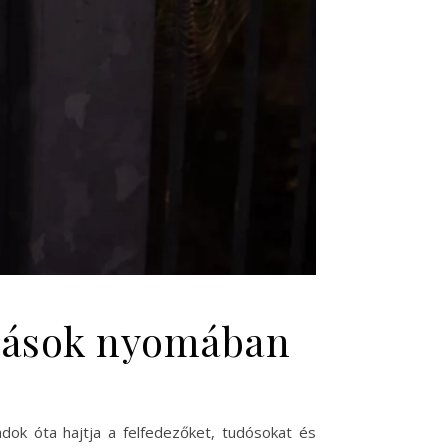
kozások nyomában
adok óta hajtja a felfedezőket, tudósokat és