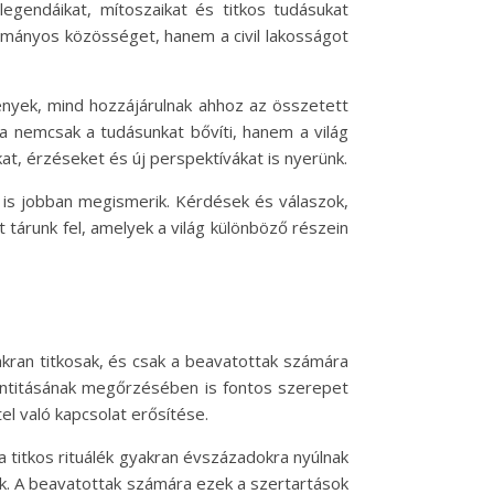
 legendáikat, mítoszaikat és titkos tudásukat
ományos közösséget, hanem a civil lakosságot
mények, mind hozzájárulnak ahhoz az összetett
a nemcsak a tudásunkat bővíti, hanem a világ
at, érzéseket és új perspektívákat is nyerünk.
 is jobban megismerik. Kérdések és válaszok,
t tárunk fel, amelyek a világ különböző részein
kran titkosak, és csak a beavatottak számára
dentitásának megőrzésében is fontos szerepet
l való kapcsolat erősítése.
a titkos rituálék gyakran évszázadokra nyúlnak
tek. A beavatottak számára ezek a szertartások