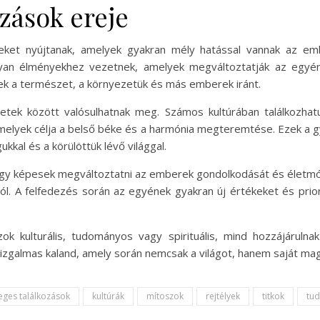
ozások ereje
nyeket nyújtanak, amelyek gyakran mély hatással vannak az em
lyan élményekhez vezetnek, amelyek megváltoztatják az egyén 
k a természet, a környezetük és más emberek iránt.
eretek között valósulhatnak meg. Számos kultúrában találkozhat
 amelyek célja a belső béke és a harmónia megteremtése. Ezek a 
kal és a körülöttük lévő világgal.
, hogy képesek megváltoztatni az emberek gondolkodását és életm
król. A felfedezés során az egyének gyakran új értékeket és prio
zok kulturális, tudományos vagy spirituális, mind hozzájáruln
g izgalmas kaland, amely során nemcsak a világot, hanem saját ma
eges találkozások
kultúrák
mítoszok
rejtélyek
titkok
tu