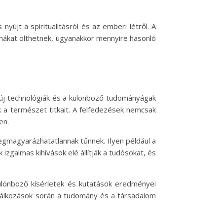
yújt a spiritualitásról és az emberi létről. A
rmákat ölthetnek, ugyanakkor mennyire hasonló
z új technológiák és a különböző tudományágak
a természet titkait. A felfedezések nemcsak
en.
gmagyarázhatatlannak tűnnek. Ilyen például a
izgalmas kihívások elé állítják a tudósokat, és
lönböző kísérletek és kutatások eredményei
találkozások során a tudomány és a társadalom