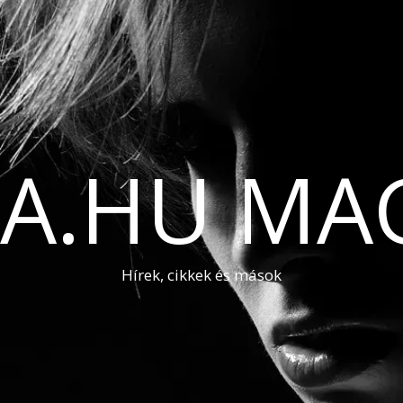
A.HU MA
Hírek, cikkek és mások