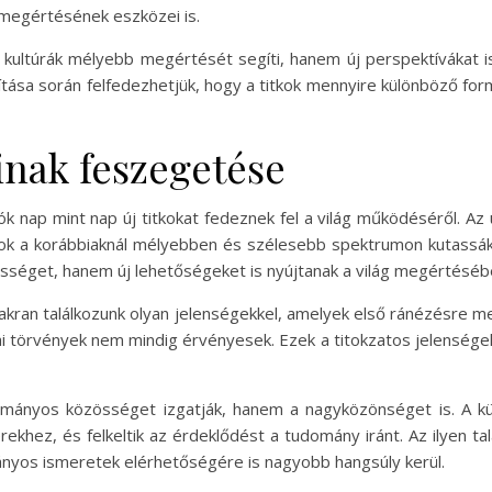
 megértésének eszközei is.
ultúrák mélyebb megértését segíti, hanem új perspektívákat is n
tása során felfedezhetjük, hogy a titkok mennyire különböző fo
nak feszegetése
ók nap mint nap új titkokat fedeznek fel a világ működéséről. A
ok a korábbiaknál mélyebben és szélesebb spektrumon kutassák 
össéget, hanem új lehetőségeket is nyújtanak a világ megértéséb
kran találkozunk olyan jelenségekkel, amelyek első ránézésre me
ikai törvények nem mindig érvényesek. Ezek a titokzatos jelenségek 
ányos közösséget izgatják, hanem a nagyközönséget is. A kü
ekhez, és felkeltik az érdeklődést a tudomány iránt. Az ilyen 
mányos ismeretek elérhetőségére is nagyobb hangsúly kerül.