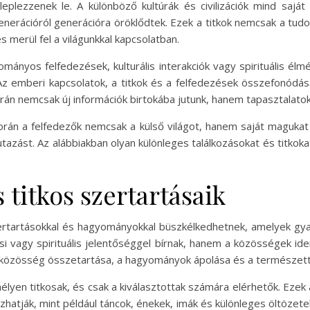
eplezzenek le. A különböző kultúrák és civilizációk mind saját
nerációról generációra öröklődtek. Ezek a titkok nemcsak a tud
s merül fel a világunkkal kapcsolatban.
ományos felfedezések, kulturális interakciók vagy spirituális él
Az emberi kapcsolatok, a titkok és a felfedezések összefonódás
során nemcsak új információk birtokába jutunk, hanem tapasztalatok
orán a felfedezők nemcsak a külső világot, hanem saját magukat
tazást. Az alábbiakban olyan különleges találkozásokat és titkoka
 titkos szertartásaik
szertartásokkal és hagyományokkal büszkélkedhetnek, amelyek gya
ási vagy spirituális jelentőséggel bírnak, hanem a közösségek i
a közösség összetartása, a hagyományok ápolása és a természette
yen titkosak, és csak a kiválasztottak számára elérhetők. Ezek 
zhatják, mint például táncok, énekek, imák és különleges öltöze