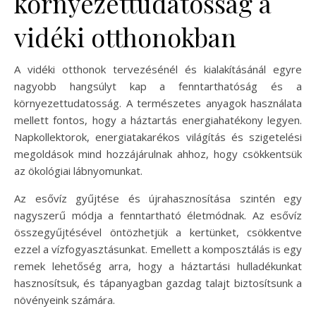
környezettudatosság a
vidéki otthonokban
A vidéki otthonok tervezésénél és kialakításánál egyre
nagyobb hangsúlyt kap a fenntarthatóság és a
környezettudatosság. A természetes anyagok használata
mellett fontos, hogy a háztartás energiahatékony legyen.
Napkollektorok, energiatakarékos világítás és szigetelési
megoldások mind hozzájárulnak ahhoz, hogy csökkentsük
az ökológiai lábnyomunkat.
Az esővíz gyűjtése és újrahasznosítása szintén egy
nagyszerű módja a fenntartható életmódnak. Az esővíz
összegyűjtésével öntözhetjük a kertünket, csökkentve
ezzel a vízfogyasztásunkat. Emellett a komposztálás is egy
remek lehetőség arra, hogy a háztartási hulladékunkat
hasznosítsuk, és tápanyagban gazdag talajt biztosítsunk a
növényeink számára.