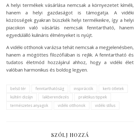
A helyi termékek vásárlása nemcsak a környezetet kíméli,
hanem a helyi gazdaságot is támogatja. A vidéki
közösségek gyakran büszkék helyi termékeikre, így a helyi
piacokon való vásárlás nemcsak fenntartható, hanem
egyedülálló kulináris élményeket is nyújt.
A vidéki otthonok varázsa tehát nemcsak a megjelenésben,
hanem a mögöttes filozófiában is rejlik. A fenntartható és
tudatos életmód hozzájárul ahhoz, hogy a vidéki élet
valóban harmonikus és boldog legyen.
belső tér
fenntarthatóság
inspirációk
kerti ötletek
kültéri dizájn
lakberendezés
praktikus tippek
természetes anyagok
vidéki otthonok
vidéki stílus
SZÓLJ HOZZÁ