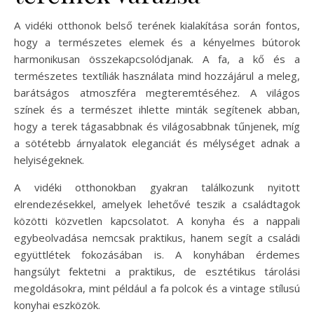
A vidéki otthonok belső terének kialakítása során fontos,
hogy a természetes elemek és a kényelmes bútorok
harmonikusan összekapcsolódjanak. A fa, a kő és a
természetes textíliák használata mind hozzájárul a meleg,
barátságos atmoszféra megteremtéséhez. A világos
színek és a természet ihlette minták segítenek abban,
hogy a terek tágasabbnak és világosabbnak tűnjenek, míg
a sötétebb árnyalatok eleganciát és mélységet adnak a
helyiségeknek.
A vidéki otthonokban gyakran találkozunk nyitott
elrendezésekkel, amelyek lehetővé teszik a családtagok
közötti közvetlen kapcsolatot. A konyha és a nappali
egybeolvadása nemcsak praktikus, hanem segít a családi
együttlétek fokozásában is. A konyhában érdemes
hangsúlyt fektetni a praktikus, de esztétikus tárolási
megoldásokra, mint például a fa polcok és a vintage stílusú
konyhai eszközök.