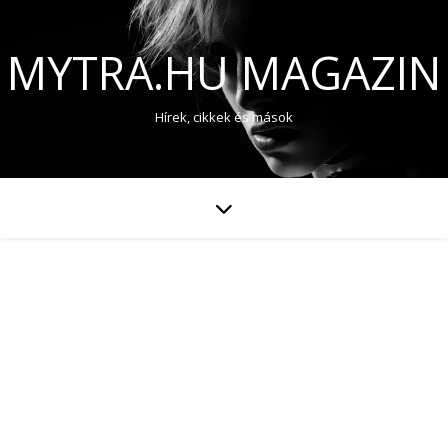
MYTRA.HU MAGAZIN
Hírek, cikkek és mások