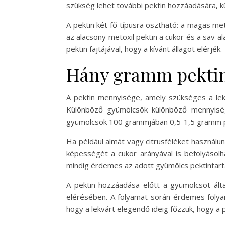
szükség lehet további pektin hozzáadására, k
A pektin két fő típusra osztható: a magas met
az alacsony metoxil pektin a cukor és a sav a
pektin fajtájával, hogy a kívánt állagot elérjék.
Hány gramm pektin
A pektin mennyisége, amely szükséges a lek
Különböző gyümölcsök különböző mennyiségű
gyümölcsök 100 grammjában 0,5-1,5 gramm pe
Ha például almát vagy citrusféléket használun
képességét a cukor arányával is befolyásolh
mindig érdemes az adott gyümölcs pektintarta
A pektin hozzáadása előtt a gyümölcsöt által
elérésében. A folyamat során érdemes folyamat
hogy a lekvárt elegendő ideig főzzük, hogy a