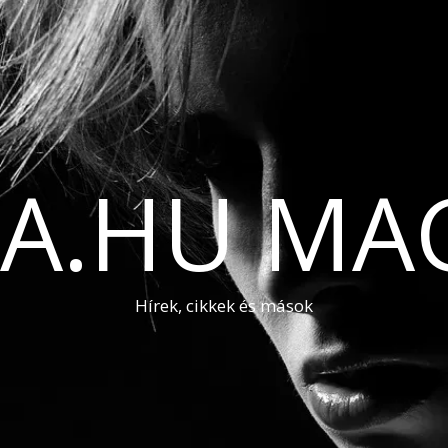
A.HU MA
Hírek, cikkek és mások