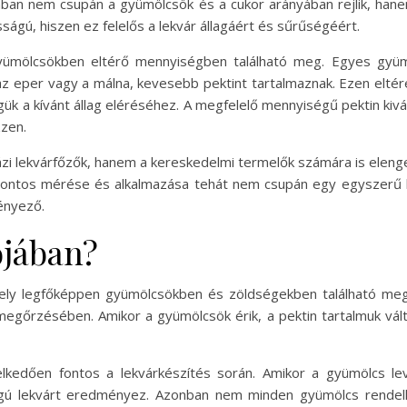
zonban nem csupán a gyümölcsök és a cukor arányában rejlik, han
ságú, hiszen ez felelős a lekvár állagáért és sűrűségéért.
yümölcsökben eltérő mennyiségben található meg. Egyes gyümöl
z eper vagy a málna, kevesebb pektint tartalmaznak. Ezen eltér
gük a kívánt állag eléréséhez. A megfelelő mennyiségű pektin kivá
zzen.
zi lekvárfőzők, hanem a kereskedelmi termelők számára is elenge
ontos mérése és alkalmazása tehát nem csupán egy egyszerű l
ényező.
ójában?
ly legfőképpen gyümölcsökben és zöldségekben található meg. 
egőrzésében. Amikor a gyümölcsök érik, a pektin tartalmuk válto
elkedően fontos a lekvárkészítés során. Amikor a gyümölcs lev
lagú lekvárt eredményez. Azonban nem minden gyümölcs rendel