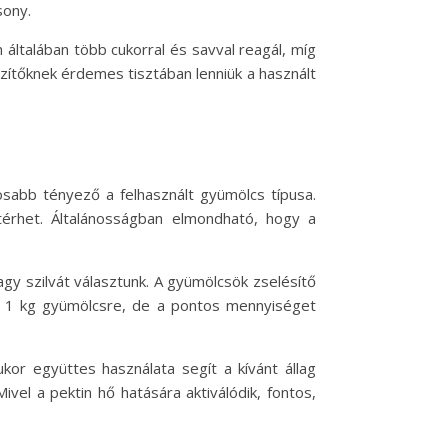
sony.
 általában több cukorral és savval reagál, míg
szítőknek érdemes tisztában lenniük a használt
sabb tényező a felhasznált gyümölcs típusa.
térhet. Általánosságban elmondható, hogy a
agy szilvát választunk. A gyümölcsök zselésítő
sol 1 kg gyümölcsre, de a pontos mennyiséget
ukor együttes használata segít a kívánt állag
ivel a pektin hő hatására aktiválódik, fontos,