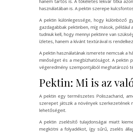
hanem tartós is. A tökéletes lekvár titka a
használatában is. A pektin szerepe kulcsfontos
A pektin különlegessége, hogy különböző g
gazdagabbak pektinben, míg mások, például a
tudniuk kell, hogy mennyi pektinre van szüksé
ízletes, hanem a kívánt textúrával is rendelke
A pektin használatának ismerete nemcsak a há
minőséget és a megbízhatóságot. A pektin p
végeredmény szempontjából meghatározó t
Pektin: Mi is az val
A pektin egy természetes Poliszacharid, ame
szerepet játszik a növények szerkezetének m
lehetőségeit.
A pektin zselésítő tulajdonságai miatt kiem
megkötni a folyadékot, így sűrű, zselés ál