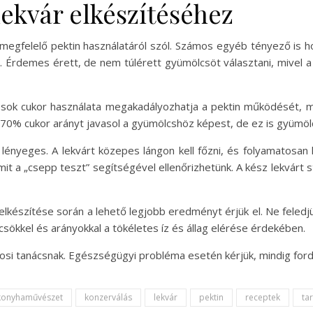
lekvár elkészítéséhez
egfelelő pektin használatáról szól. Számos egyéb tényező is hoz
a. Érdemes érett, de nem túlérett gyümölcsöt választani, mivel 
l sok cukor használata megakadályozhatja a pektin működését, m
70% cukor arányt javasol a gyümölcshöz képest, de ez is gyümöl
ényeges. A lekvárt közepes lángon kell főzni, és folyamatosan k
it a „csepp teszt” segítségével ellenőrizhetünk. A kész lekvárt st
elkészítése során a lehető legjobb eredményt érjük el. Ne feledjü
sökkel és arányokkal a tökéletes íz és állag elérése érdekében.
osi tanácsnak. Egészségügyi probléma esetén kérjük, mindig ford
konyhaművészet
konzerválás
lekvár
pektin
receptek
ta