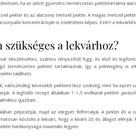
ülönösen, ha az adott gyümölcs természetes pektintartalma alac
oxil pektin és az alacsony metoxil pektin. A magas metoxil pektin
lacsonyabb koncentrációján is zselésíteni képes. Ezért a lekvárké
 szükséges a lekvárhoz?
vár készítéséhez, számos tényezőtől függ. Az első és legfonto
 természetes pektint tartalmaznak, így a pektinigény is el
ktin található.
k, valószínűleg kevesebb pektinre lesz szükség, mint ha epret v
atjuk. A legtöbb recept általában 1-1,5 evőkanál pektint java
lmához igazítani.
ában pépesítjük, majd az elegyet felforraljuk. A pektin és a c
osan kóstolni a lekvárt, hogy a kívánt ízt és állagot elérjük. M
 pektin hatékonysága maximális legyen.