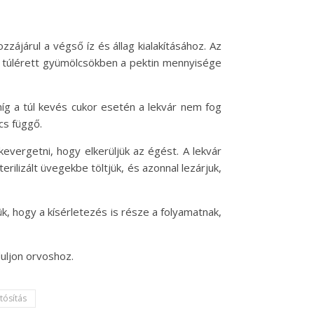
zájárul a végső íz és állag kialakításához. Az
a túlérett gyümölcsökben a pektin mennyisége
íg a túl kevés cukor esetén a lekvár nem fog
cs függő.
evergetni, hogy elkerüljük az égést. A lekvár
erilizált üvegekbe töltjük, és azonnal lezárjuk,
k, hogy a kísérletezés is része a folyamatnak,
uljon orvoshoz.
rtósítás