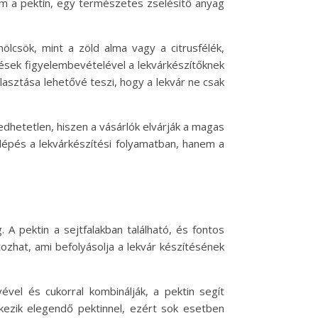
em a pektin, egy természetes zselésítő anyag
csök, mint a zöld alma vagy a citrusfélék,
ések figyelembevételével a lekvárkészítőknek
lasztása lehetővé teszi, hogy a lekvár ne csak
dhetetlen, hiszen a vásárlók elvárják a magas
épés a lekvárkészítési folyamatban, hanem a
A pektin a sejtfalakban található, és fontos
zhat, ami befolyásolja a lekvár készítésének
ével és cukorral kombinálják, a pektin segít
kezik elegendő pektinnel, ezért sok esetben