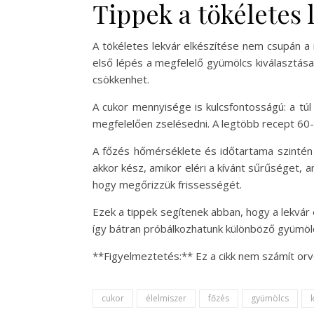
Tippek a tökéletes 
A tökéletes lekvár elkészítése nem csupán a m
első lépés a megfelelő gyümölcs kiválasztás
csökkenhet.
A cukor mennyisége is kulcsfontosságú: a tú
megfelelően zselésedni. A legtöbb recept 60-
A főzés hőmérséklete és időtartama szintén l
akkor kész, amikor eléri a kívánt sűrűséget, am
hogy megőrizzük frissességét.
Ezek a tippek segítenek abban, hogy a lekvár 
így bátran próbálkozhatunk különböző gyümölc
**Figyelmeztetés:** Ez a cikk nem számít orv
cukor
élelmiszer
főzés
gyümölcs