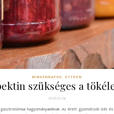
,
MINDENNAPOK
OTTHON
ktin szükséges a tökéle
2025.03.24.
gasztronómiai hagyományainknak. Az érett gyümölcsök ízét és