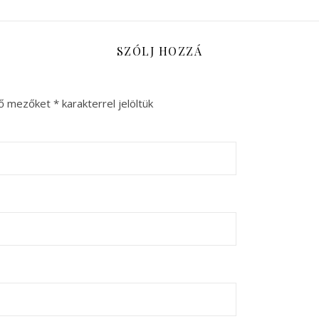
SZÓLJ HOZZÁ
ző mezőket
*
karakterrel jelöltük