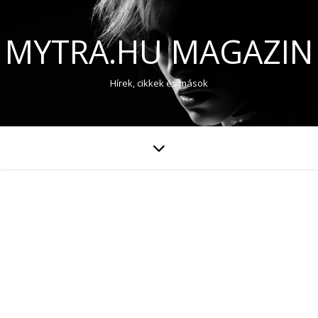
MYTRA.HU MAGAZIN
Hírek, cikkek és mások