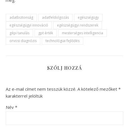
meg.
adatbiztonság
adatfeldolgozás
egészségügy
egészségügyi innováció
egészségügyi rendszerek
gépi tanulás
gpt érték
mesterséges intelligencia
orvosi diagnózis
technológiai fejlődés
SZÓLJ HOZZÁ
Az e-mail címet nem tesszük közzé.
A kötelező mezőket
*
karakterrel jelöltük
Név
*