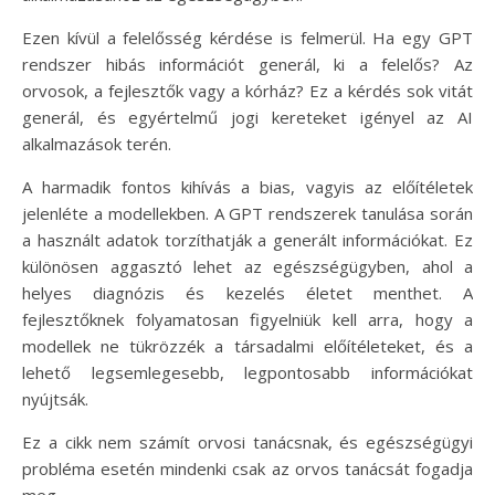
Ezen kívül a felelősség kérdése is felmerül. Ha egy GPT
rendszer hibás információt generál, ki a felelős? Az
orvosok, a fejlesztők vagy a kórház? Ez a kérdés sok vitát
generál, és egyértelmű jogi kereteket igényel az AI
alkalmazások terén.
A harmadik fontos kihívás a bias, vagyis az előítéletek
jelenléte a modellekben. A GPT rendszerek tanulása során
a használt adatok torzíthatják a generált információkat. Ez
különösen aggasztó lehet az egészségügyben, ahol a
helyes diagnózis és kezelés életet menthet. A
fejlesztőknek folyamatosan figyelniük kell arra, hogy a
modellek ne tükrözzék a társadalmi előítéleteket, és a
lehető legsemlegesebb, legpontosabb információkat
nyújtsák.
Ez a cikk nem számít orvosi tanácsnak, és egészségügyi
probléma esetén mindenki csak az orvos tanácsát fogadja