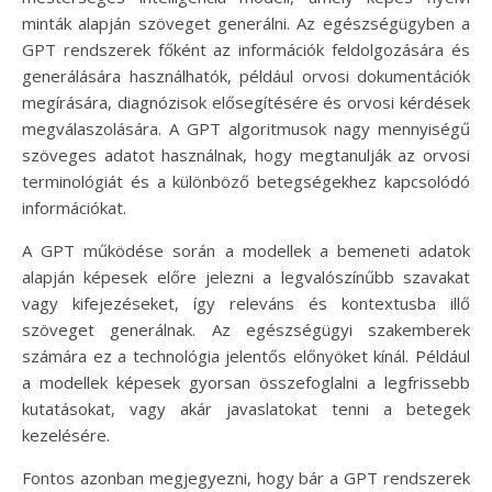
minták alapján szöveget generálni. Az egészségügyben a
GPT rendszerek főként az információk feldolgozására és
generálására használhatók, például orvosi dokumentációk
megírására, diagnózisok elősegítésére és orvosi kérdések
megválaszolására. A GPT algoritmusok nagy mennyiségű
szöveges adatot használnak, hogy megtanulják az orvosi
terminológiát és a különböző betegségekhez kapcsolódó
információkat.
A GPT működése során a modellek a bemeneti adatok
alapján képesek előre jelezni a legvalószínűbb szavakat
vagy kifejezéseket, így releváns és kontextusba illő
szöveget generálnak. Az egészségügyi szakemberek
számára ez a technológia jelentős előnyöket kínál. Például
a modellek képesek gyorsan összefoglalni a legfrissebb
kutatásokat, vagy akár javaslatokat tenni a betegek
kezelésére.
Fontos azonban megjegyezni, hogy bár a GPT rendszerek