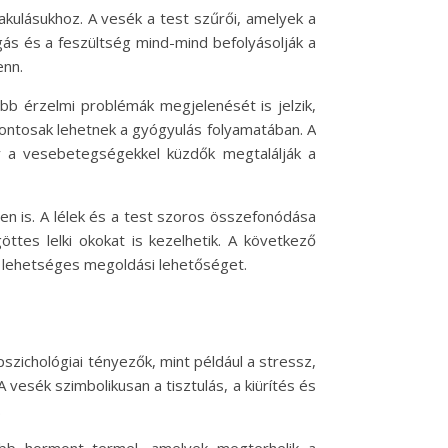
akulásukhoz. A vesék a test szűrői, amelyek a
ngás és a feszültség mind-mind befolyásolják a
enn.
b érzelmi problémák megjelenését is jelzik,
 fontosak lehetnek a gyógyulás folyamatában. A
gy a vesebetegségekkel küzdők megtalálják a
en is. A lélek és a test szoros összefonódása
ttes lelki okokat is kezelhetik. A következő
y lehetséges megoldási lehetőséget.
zichológiai tényezők, mint például a stressz,
esék szimbolikusan a tisztulás, a kiürítés és
.