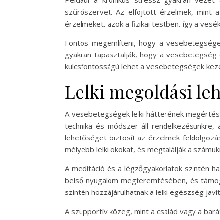
Például a krónikus stressz gyakran vezet
szűrőszervet. Az elfojtott érzelmek, mint 
érzelmeket, azok a fizikai testben, így a ves
Fontos megemlíteni, hogy a vesebetegségek 
gyakran tapasztalják, hogy a vesebetegség di
kulcsfontosságú lehet a vesebetegségek kez
Lelki megoldási le
A vesebetegségek lelki hátterének megértése
technika és módszer áll rendelkezésünkre, 
lehetőséget biztosít az érzelmek feldolgozá
mélyebb lelki okokat, és megtalálják a számu
A meditáció és a légzőgyakorlatok szintén ha
belső nyugalom megteremtésében, és támogatj
szintén hozzájárulhatnak a lelki egészség javí
A szupportív közeg, mint a család vagy a bar