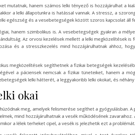
t mutatnak, hanem számos lelki tényező is hozzájárulhat a kial
kkor a lelki állapotunkra is hatással vannak. A stressz, a szoro
lki egészség és a vesebetegségek között szoros kapcsolat áll f
giai, hanem szimbolikus is. A vesebetegségek gyakran a mélyeb
brándultság. Az orvosi kezelések mellett a lelki megközelítések is
lgozása és a stresszkezelés mind hozzájárulhatnak ahhoz, ho
tikus megközelítések segíthetnek a fizikai betegségek kezeléséb
ségével a páciensek nemcsak a fizikai tüneteiket, hanem a mögö
betegségek lelki hátterét, a leggyakoribb lelki okokat, és néhán
lki okai
úzódnak meg, amelyek felismerése segíthet a gyógyulásban. A ps
elmek, mind hozzájárulhatnak a vesék működésének zavaraihoz. A v
ikor a lélek terheket cipel, a vesék is jelezhetik ezt a problémát