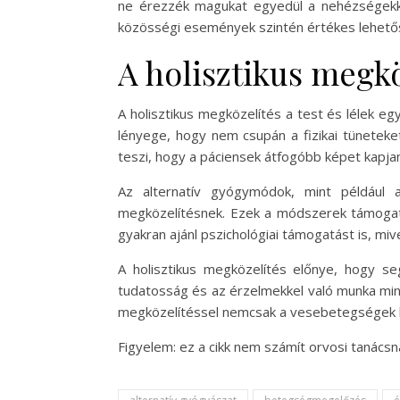
ne érezzék magukat egyedül a nehézségekke
közösségi események szintén értékes lehetős
A holisztikus megk
A holisztikus megközelítés a test és lélek 
lényege, hogy nem csupán a fizikai tüneteket
teszi, hogy a páciensek átfogóbb képet kapjana
Az alternatív gyógymódok, mint például 
megközelítésnek. Ezek a módszerek támogatha
gyakran ajánl pszichológiai támogatást is, miv
A holisztikus megközelítés előnye, hogy se
tudatosság és az érzelmekkel való munka mind
megközelítéssel nemcsak a vesebetegségek kez
Figyelem: ez a cikk nem számít orvosi tanács