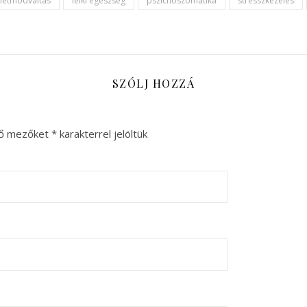
letmódváltás
lelki egészség
pszichoszomatika
stresszkezelés
SZÓLJ HOZZÁ
ző mezőket
*
karakterrel jelöltük