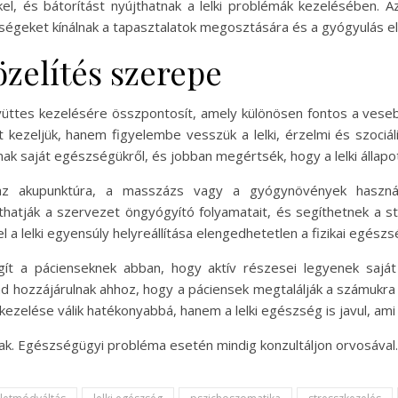
l, és bátorítást nyújthatnak a lelki problémák kezelésében. 
égeket kínálnak a tapasztalatok megosztására és a gyógyulás e
özelítés szerepe
együttes kezelésére összpontosít, amely különösen fontos a vese
 kezeljük, hanem figyelembe vesszük a lelki, érzelmi és szociá
k saját egészségükről, és jobban megértsék, hogy a lelki állapotu
az akupunktúra, a masszázs vagy a gyógynövények használat
tják a szervezet öngyógyító folyamatait, és segíthetnek a st
el a lelki egyensúly helyreállítása elengedhetetlen a fizikai egé
gít a pácienseknek abban, hogy aktív részesei legyenek sajá
 hozzájárulnak ahhoz, hogy a páciensek megtalálják a számukra 
elése válik hatékonyabbá, hanem a lelki egészség is javul, ami v
nak. Egészségügyi probléma esetén mindig konzultáljon orvosával.