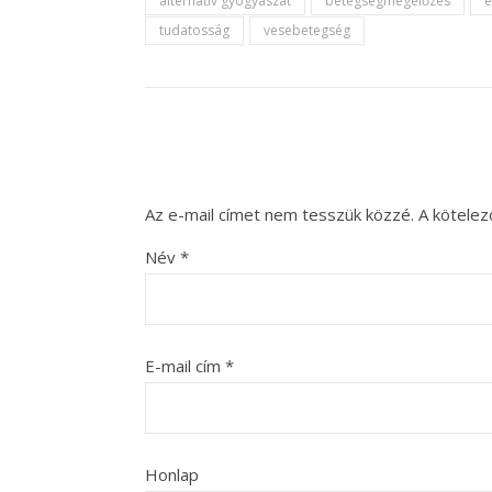
alternatív gyógyászat
betegségmegelőzés
é
tudatosság
vesebetegség
Az e-mail címet nem tesszük közzé.
A kötele
Név
*
E-mail cím
*
Honlap