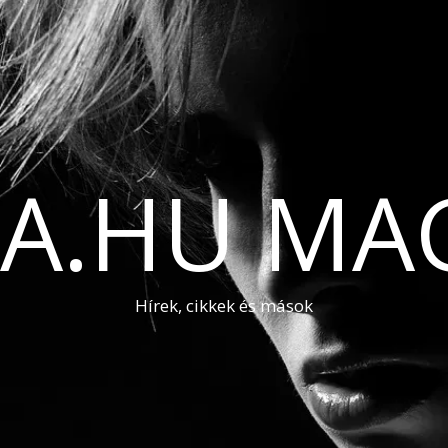
A.HU MA
Hírek, cikkek és mások