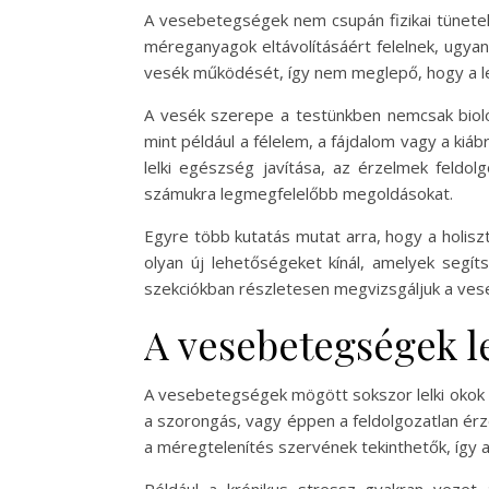
A vesebetegségek nem csupán fizikai tüneteke
méreganyagok eltávolításáért felelnek, ugyana
vesék működését, így nem meglepő, hogy a le
A vesék szerepe a testünkben nemcsak bioló
mint például a félelem, a fájdalom vagy a kiá
lelki egészség javítása, az érzelmek feldo
számukra legmegfelelőbb megoldásokat.
Egyre több kutatás mutat arra, hogy a holisz
olyan új lehetőségeket kínál, amelyek segít
szekciókban részletesen megvizsgáljuk a vese
A vesebetegségek le
A vesebetegségek mögött sokszor lelki okok h
a szorongás, vagy éppen a feldolgozatlan érz
a méregtelenítés szervének tekinthetők, így am