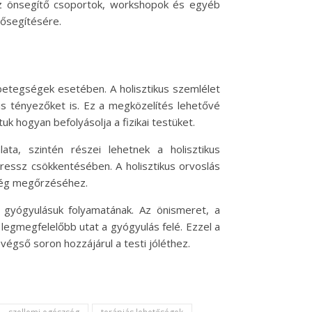
Az önsegítő csoportok, workshopok és egyéb
lősegítésére.
betegségek esetében. A holisztikus szemlélet
lis tényezőket is. Ez a megközelítés lehetővé
k hogyan befolyásolja a fizikai testüket.
a, szintén részei lehetnek a holisztikus
ressz csökkentésében. A holisztikus orvoslás
szség megőrzéséhez.
t gyógyulásuk folyamatának. Az önismeret, a
legmegfelelőbb utat a gyógyulás felé. Ezzel a
égső soron hozzájárul a testi jóléthez.