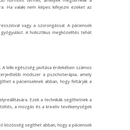
öbb hormont termel, amelyek megterhelik a
ra. Ha valaki nem képes kifejezni ezeket az
resszióval vagy a szorongással. A páciensek
 gyógyulást. A holisztikus megközelítés tehát
. A lelki egészség javítása érdekében számos
lterjedtebb módszer a pszichoterápia, amely
íthet a pácienseknek abban, hogy feltárják a
yreállítására. Ezek a technikák segíthetnek a
őtöltés, a mozgás és a kreatív tevékenységek
ató közösség segíthet abban, hogy a páciensek