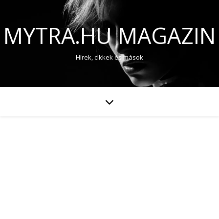
MYTRA.HU MAGAZIN
Hírek, cikkek és mások