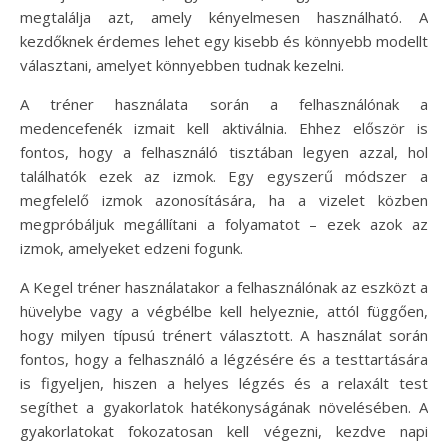
megtalálja azt, amely kényelmesen használható. A
kezdőknek érdemes lehet egy kisebb és könnyebb modellt
választani, amelyet könnyebben tudnak kezelni.
A tréner használata során a felhasználónak a
medencefenék izmait kell aktiválnia. Ehhez először is
fontos, hogy a felhasználó tisztában legyen azzal, hol
találhatók ezek az izmok. Egy egyszerű módszer a
megfelelő izmok azonosítására, ha a vizelet közben
megpróbáljuk megállítani a folyamatot – ezek azok az
izmok, amelyeket edzeni fogunk.
A Kegel tréner használatakor a felhasználónak az eszközt a
hüvelybe vagy a végbélbe kell helyeznie, attól függően,
hogy milyen típusú trénert választott. A használat során
fontos, hogy a felhasználó a légzésére és a testtartására
is figyeljen, hiszen a helyes légzés és a relaxált test
segíthet a gyakorlatok hatékonyságának növelésében. A
gyakorlatokat fokozatosan kell végezni, kezdve napi