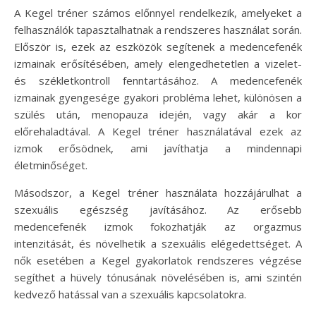
A Kegel tréner számos előnnyel rendelkezik, amelyeket a
felhasználók tapasztalhatnak a rendszeres használat során.
Először is, ezek az eszközök segítenek a medencefenék
izmainak erősítésében, amely elengedhetetlen a vizelet-
és székletkontroll fenntartásához. A medencefenék
izmainak gyengesége gyakori probléma lehet, különösen a
szülés után, menopauza idején, vagy akár a kor
előrehaladtával. A Kegel tréner használatával ezek az
izmok erősödnek, ami javíthatja a mindennapi
életminőséget.
Másodszor, a Kegel tréner használata hozzájárulhat a
szexuális egészség javításához. Az erősebb
medencefenék izmok fokozhatják az orgazmus
intenzitását, és növelhetik a szexuális elégedettséget. A
nők esetében a Kegel gyakorlatok rendszeres végzése
segíthet a hüvely tónusának növelésében is, ami szintén
kedvező hatással van a szexuális kapcsolatokra.