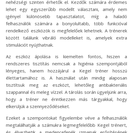
nehézségi szinten érhetők el. Kezdők számára érdemes
lehet egy egyszerűbb modellt választani, amely nem
igényel különösebb tapasztalatot, míg a haladó
felhasználók számára a bonyolultabb, több funkcióval
rendelkező eszközök is megfelelőek lehetnek. A trénerek
között találunk vibráló modelleket is, amelyek extra
stimulációt nyújthatnak.
Az eszköz ápolása is kiemelten fontos, hiszen a
rendszeres tisztítás nemcsak a higiénia szempontjából
lényeges, hanem hozzájárul a Kegel tréner hosszú
élettartamához is. A használat után mindig alaposan
tisztítsuk meg az eszközt, lehetőleg antibakteriális
szappannal és meleg vízzel. A tárolás során ügyeljünk arra,
hogy a tréner ne érintkezzen más tárgyakkal, hogy
elkerüljük a szennyeződéseket.
Ezeket a szempontokat figyelembe véve a felhasználók
megtalálhatják a számukra legmegfelelőbb Kegel trénert,
és élvezhetik a medencefenék izmainak erősítésének