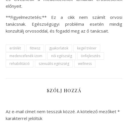
előnyeit.
**Figyelmeztetés:** Ez a cikk nem számít orvosi
tanácsnak. Egészségügyi probléma esetén mindig
konzultálj orvosoddal, és fogadd meg az ő tanácsait.
erőnlét
fitnesz
gyakorlatok
kegel tréner
medencefenék izom
női egészség
önfejlesztés
rehabilitáció
szexuális egészség
wellness
SZÓLJ HOZZÁ
Az e-mail címet nem tesszük közzé.
A kötelező mezőket
*
karakterrel jelöltük