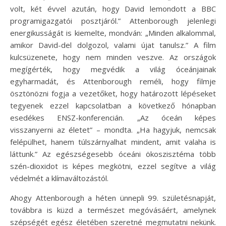
volt, két évvel azután, hogy David lemondott a BBC
programigazgatói posztjáról.” Attenborough jelenlegi
energikusságát is kiemelte, mondván: „Minden alkalommal,
amikor David-del dolgozol, valami újat tanulsz.” A film
kulcsüzenete, hogy nem minden veszve. Az országok
megígérték, hogy megvédik a világ óceánjainak
egyharmadát, és Attenborough reméli, hogy filmje
ösztönözni fogja a vezetőket, hogy határozott lépéseket
tegyenek ezzel kapcsolatban a következő hónapban
esedékes ENSZ-konferencián. „Az óceán képes
visszanyerni az életet” – mondta. „Ha hagyjuk, nemcsak
felépülhet, hanem túlszárnyalhat mindent, amit valaha is
láttunk.” Az egészségesebb óceáni ökoszisztéma több
szén-dioxidot is képes megkötni, ezzel segítve a világ
védelmét a klímaváltozástól.
Ahogy Attenborough a héten ünnepli 99. születésnapját,
továbbra is küzd a természet megóvásáért, amelynek
szépségét egész életében szeretné megmutatni nekünk.