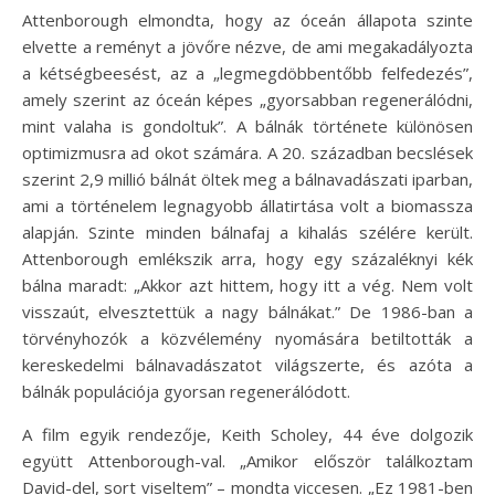
Attenborough elmondta, hogy az óceán állapota szinte
elvette a reményt a jövőre nézve, de ami megakadályozta
a kétségbeesést, az a „legmegdöbbentőbb felfedezés”,
amely szerint az óceán képes „gyorsabban regenerálódni,
mint valaha is gondoltuk”. A bálnák története különösen
optimizmusra ad okot számára. A 20. században becslések
szerint 2,9 millió bálnát öltek meg a bálnavadászati iparban,
ami a történelem legnagyobb állatirtása volt a biomassza
alapján. Szinte minden bálnafaj a kihalás szélére került.
Attenborough emlékszik arra, hogy egy százaléknyi kék
bálna maradt: „Akkor azt hittem, hogy itt a vég. Nem volt
visszaút, elvesztettük a nagy bálnákat.” De 1986-ban a
törvényhozók a közvélemény nyomására betiltották a
kereskedelmi bálnavadászatot világszerte, és azóta a
bálnák populációja gyorsan regenerálódott.
A film egyik rendezője, Keith Scholey, 44 éve dolgozik
együtt Attenborough-val. „Amikor először találkoztam
David-del, sort viseltem” – mondta viccesen. „Ez 1981-ben