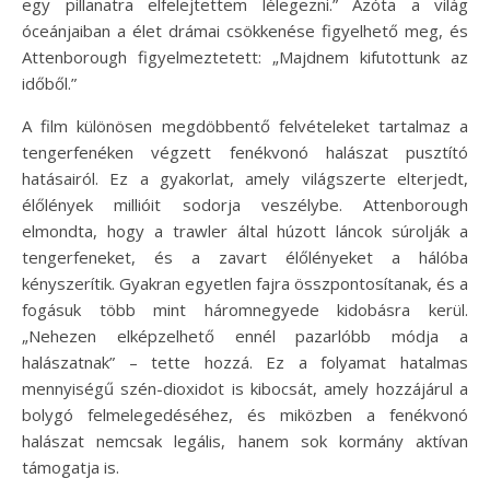
egy pillanatra elfelejtettem lélegezni.” Azóta a világ
óceánjaiban a élet drámai csökkenése figyelhető meg, és
Attenborough figyelmeztetett: „Majdnem kifutottunk az
időből.”
A film különösen megdöbbentő felvételeket tartalmaz a
tengerfenéken végzett fenékvonó halászat pusztító
hatásairól. Ez a gyakorlat, amely világszerte elterjedt,
élőlények millióit sodorja veszélybe. Attenborough
elmondta, hogy a trawler által húzott láncok súrolják a
tengerfeneket, és a zavart élőlényeket a hálóba
kényszerítik. Gyakran egyetlen fajra összpontosítanak, és a
fogásuk több mint háromnegyede kidobásra kerül.
„Nehezen elképzelhető ennél pazarlóbb módja a
halászatnak” – tette hozzá. Ez a folyamat hatalmas
mennyiségű szén-dioxidot is kibocsát, amely hozzájárul a
bolygó felmelegedéséhez, és miközben a fenékvonó
halászat nemcsak legális, hanem sok kormány aktívan
támogatja is.