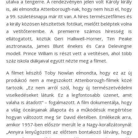
utalva a tengerre. A rendezvényen jelen volt Károly király
is, aki elmondta Attenborough-nak, hogy nem hiszi el, hogy
a 99. születésnapja már itt van. A híres természetfilmes és
a király közösen készítettek fotókat, mielőtt beléptek volna
a vetítőterembe. A premierre számos híresség is
ellátogatott, köztük Geri Halliwell-Horner, Tim Peake
asztronauta, James Blunt énekes és Cara Delevingne
modell. Prince William is részt vett a vetítésen, ahol több
száz iskola diákjaival együtt nézte meg a filmet.
A filmet készítő Toby Nowlan elmondta, hogy ez az új
produkció nem a megszokott Attenborough-filmek közé
tartozik. „Ez nem arról szól, hogy új természetvédelmi
viselkedéseket látunk. Ez a legfontosabb üzenet, amit
valaha is átadott” – fogalmazott. A film dokumentálja, hogy
a világ óceánjainak állapota és a működésük megértése
hogyan változott meg Sir David életében. Emlékezik arra,
amikor 1957-ben először merült le a Nagy-korallzátonynál:
„Annyira lenyűgözött az előttem bontakozó látvány, hogy