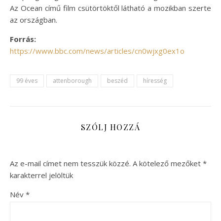
Az Ocean című film csütörtöktől látható a mozikban szerte
az országban.
Forrás:
https://www.bbc.com/news/articles/cn0wjxg0ex1o
99 éves
attenborough
beszéd
híresség
SZÓLJ HOZZÁ
Az e-mail címet nem tesszük közzé.
A kötelező mezőket
*
karakterrel jelöltük
Név
*