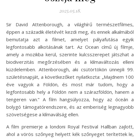
2025.05.18.
Sir David Attenborough, a világhírű természetfilmes,
éppen a századik életévét kezdi meg, és ennek alkalmából
bemutatja azt a filmet, amelyet pályafutása egyik
legfontosabb alkotásának tart. Az Ocean című új filmje,
amely a mozikba kerül, szerinte kulcsszerepet játszhat a
biodiverzitás megőrzésében és a klímaváltozás elleni
küzdelemben. Attenborough, aki csütörtökön ünnepli 99.
születésnapját, a következőket nyilatkozta: „Majdnem 100
éve vagyok a Földön, és most már tudom, hogy a
legfontosabb hely a Földön nem a szárazföldön, hanem a
tengeren van.” A film hangsúlyozza, hogy az óceán a
bolygó támogatórendszere, és az emberiség legnagyobb
szövetségese a klímaválság ellen.
A film premierje a londoni Royal Festival Hallban zajlott,
ahol a vörös szőnyeg helyett kék szőnyeget terítettek le,