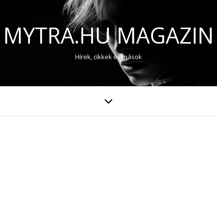
MYTRA.HU MAGAZIN
Hírek, cikkek és mások