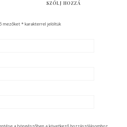
SZÓLJ HOZZÁ
ző mezőket
*
karakterrel jelöltük
entése a böngészőben a következő hozzászólásomhoz.