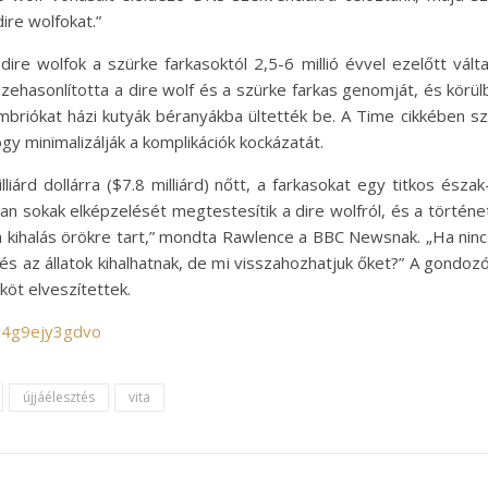
ire wolfokat.”
ire wolfok a szürke farkasoktól 2,5-6 millió évvel ezelőtt vált
szehasonlította a dire wolf és a szürke farkas genomját, és kör
 embriókat házi kutyák béranyákba ültették be. A Time cikkében s
y minimalizálják a komplikációk kockázatát.
iárd dollárra ($7.8 milliárd) nőtt, a farkasokat egy titkos észa
n sokak elképzelését megtestesítik a dire wolfról, és a történet
ihalás örökre tart,” mondta Rawlence a BBC Newsnak. „Ha nincs k
 és az állatok kihalhatnak, de mi visszahozhatjuk őket?” A gondoz
yköt elveszítettek.
/c4g9ejy3gdvo
újjáélesztés
vita