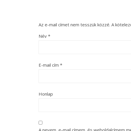
Az e-mail címet nem tesszük közzé.
A kötele
Név
*
E-mail cím
*
Honlap
A nevem, e-mail címem, és weboldalcímem m