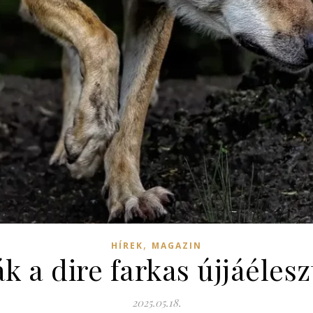
,
HÍREK
MAGAZIN
ák a dire farkas újjáélesz
2025.05.18.