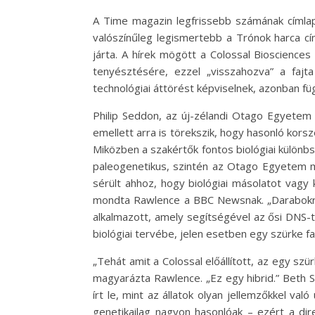
A Time magazin legfrissebb számának címlapjá
valószínűleg legismertebb a Trónok harca cí
járta. A hírek mögött a Colossal Bioscience
tenyésztésére, ezzel „visszahozva” a fajt
technológiai áttörést képviselnek, azonban fü
Philip Seddon, az új-zélandi Otago Egyetem 
emellett arra is törekszik, hogy hasonló korsz
Miközben a szakértők fontos biológiai különb
paleogenetikus, szintén az Otago Egyetem mu
sérült ahhoz, hogy biológiai másolatot vagy 
mondta Rawlence a BBC Newsnak. „Darabokra tö
alkalmazott, amely segítségével az ősi DNS-t
biológiai tervébe, jelen esetben egy szürke f
„Tehát amit a Colossal előállított, az egy sz
magyarázta Rawlence. „Ez egy hibrid.” Beth Sh
írt le, mint az állatok olyan jellemzőkkel va
genetikailag nagyon hasonlóak – ezért a dir