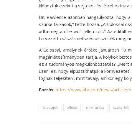
klónoztuk ezeket a sejteket és létrehoztuk a d
Dr. Rawlence azonban hangsúlyozta, hogy a d
szürke farkasok,” tette hozzá. „A Colossal ös
adta meg a dire wolf jellemzőit.” Az editált
tervezett császármetszéssel szülték meg, hog
A Colossal, amelynek értéke januárban 10 mill
magánlétesítményben tartja. A kölykök biztosa
ez a tudományos megkülönböztetés? „Mert a k
üzeni ez, hogy elpusztíthatjuk a környezetet,
fognak teljesíteni, mint tavaly, amikor egy köl
Forrás:
https://www.bbc.com/news/articles
állatfajok
állítás
dire farkas
szakértők