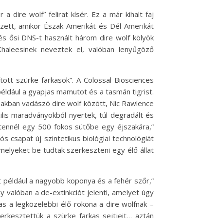
dire wolf” felirat kísér. Ez a már kihalt faj
ezett, amikor Észak-Amerikát és Dél-Amerikát
és ősi DNS-t használt három dire wolf kölyök
Khaleesinek neveztek el, valóban lenyűgöző
ott szürke farkasok”. A Colossal Biosciences
 például a gyapjas mamutot és a tasmán tigrist.
zakban vadászó dire wolf között, Nic Rawlence
lis maradványokból nyertek, túl degradált és
t tennél egy 500 fokos sütőbe egy éjszakára,”
 csapat új szintetikus biológiai technológiát
melyeket be tudtak szerkeszteni egy élő állat
nt például a nagyobb koponya és a fehér szőr,”
y valóban a de-extinkciót jelenti, amelyet úgy
kas a legközelebbi élő rokona a dire wolfnak –
erkesztettük a szürke farkas sejtjeit… aztán