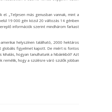
ak el. „Teljesen más genusban vannak, mint a
ülbelül 19 000 gén közül 20 változás 14 génben
zereplő információk szerint mindhárom farkast
k-amerikai helyszínen található, 2000 hektáros
 globális figyelmet kapott. De miért is fontos
ihalás, hogyan tanulhatunk a hibáinkból? Azt
ók remélik, hogy a szülésre váró szülők jobban