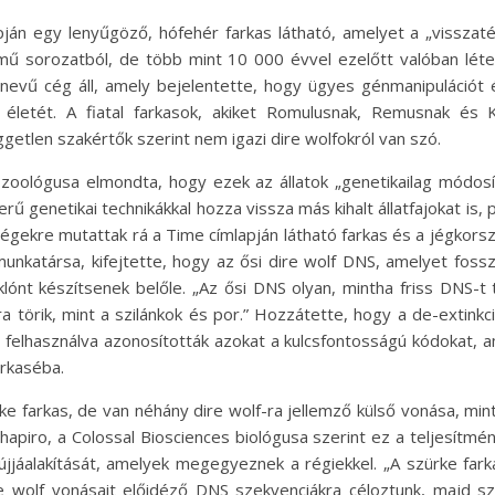
n egy lenyűgöző, hófehér farkas látható, amelyet a „visszatér a 
mű sorozatból, de több mint 10 000 évvel ezelőtt valóban lét
s nevű cég áll, amely bejelentette, hogy ügyes génmanipulációt 
a életét. A fiatal farkasok, akiket Romulusnak, Remusnak és 
ggetlen szakértők szerint nem igazi dire wolfokról van szó.
zoológusa elmondta, hogy ezek az állatok „genetikailag módosít
erű genetikai technikákkal hozza vissza más kihalt állatfajokat is,
ségekre mutattak rá a Time címlapján látható farkas és a jégkors
nkatársa, kifejtette, hogy az ősi dire wolf DNS, amelyet fosszi
klónt készítsenek belőle. „Az ősi DNS olyan, mintha friss DNS-
rik, mint a szilánkok és por.” Hozzátette, hogy a de-extinkciós
 felhasználva azonosították azokat a kulcsfontosságú kódokat, a
arkaséba.
ürke farkas, de van néhány dire wolf-ra jellemző külső vonása, mi
apiro, a Colossal Biosciences biológusa szerint ez a teljesítmén
ló újjáalakítását, amelyek megegyeznek a régiekkel. „A szürke far
e wolf vonásait előidéző DNS szekvenciákra céloztunk, majd sz