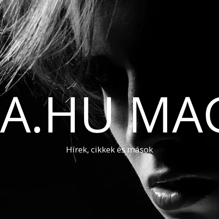
A.HU MA
Hírek, cikkek és mások