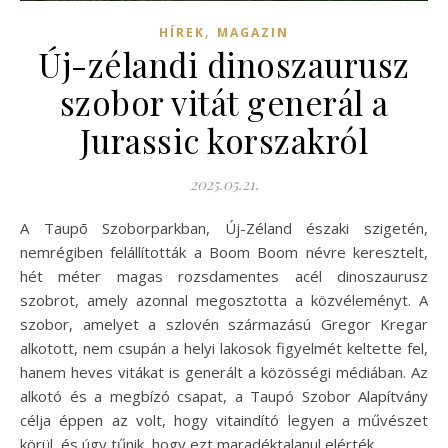
,
HÍREK
MAGAZIN
Új-zélandi dinoszaurusz
szobor vitát generál a
Jurassic korszakról
2025.05.21.
A Taupō Szoborparkban, Új-Zéland északi szigetén,
nemrégiben felállították a Boom Boom névre keresztelt,
hét méter magas rozsdamentes acél dinoszaurusz
szobrot, amely azonnal megosztotta a közvéleményt. A
szobor, amelyet a szlovén származású Gregor Kregar
alkotott, nem csupán a helyi lakosok figyelmét keltette fel,
hanem heves vitákat is generált a közösségi médiában. Az
alkotó és a megbízó csapat, a Taupó Szobor Alapítvány
célja éppen az volt, hogy vitaindító legyen a művészet
körül, és úgy tűnik, hogy ezt maradéktalanul elérték.