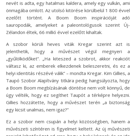
nevét is adta, egy hatalmas kaldera, amely egy vulkán, ami
önmagába omlott. Az utolsó kitörése körülbelül 1 800 évvel
ezelőtt történt. A Boom Boom inspirációját adó
sauropodák, amelyeket a paleontológusok szerint Új-
Zélandon éltek, 66 millió évvel ezelőtt kihaltak.
A szobor körüli heves viták Kregar szerint azt is
jelenthetik, hogy a művészet végül megnyeri a
„gyűlölködőket”. „Ha kiteszed a szobrot, akkor reakciót
váltasz ki, az emberek elkezdenek beleszeretni, és ez a
helyi identitás részévé válik” – mondta Kregar. Kim Gillies, a
Taupó Szobor Alapítvány titkára pedig hangsúlyozta, hogy
a Boom Boom megbízásának döntése nem volt könnyű, de
úgy vélték, hogy ez segíthet Taupót a térképre helyezni.
Gillies hozzátette, hogy a művészet terén „a biztonság
egy kicsit unalmas, nem igaz?”
Ez a szobor nem csupán a helyi közösségben, hanem a
művészeti színtéren is figyelmet keltett. Az új művészeti