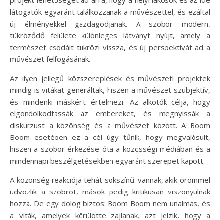
projekt lehetőséget ad arra, hogy a helyi lakosok és az ide
látogatók egyaránt találkozzanak a művészettel, és ezáltal
új élményekkel gazdagodjanak. A szobor modern,
tükröződő felülete különleges látványt nyújt, amely a
természet csodáit tükrözi vissza, és új perspektívát ad a
művészet felfogásának.
Az ilyen jellegű közszereplések és művészeti projektek
mindig is vitákat generáltak, hiszen a művészet szubjektív,
és mindenki másként értelmezi. Az alkotók célja, hogy
elgondolkodtassák az embereket, és megnyissák a
diskurzust a közönség és a művészet között. A Boom
Boom esetében ez a cél úgy tűnik, hogy megvalósult,
hiszen a szobor érkezése óta a közösségi médiában és a
mindennapi beszélgetésekben egyaránt szerepet kapott.
A közönség reakciója tehát sokszínű: vannak, akik örömmel
üdvözlik a szobrot, mások pedig kritikusan viszonyulnak
hozzá. De egy dolog biztos: Boom Boom nem unalmas, és
a viták, amelyek körülötte zajlanak, azt jelzik, hogy a