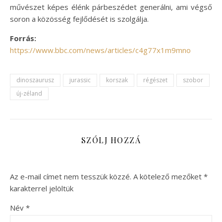
művészet képes élénk párbeszédet generálni, ami végső
soron a közösség fejlődését is szolgálja.
Forrás:
https://www.bbc.com/news/articles/c4g77x1m9mno
dinoszaurusz
jurassic
korszak
régészet
szobor
új-zéland
SZÓLJ HOZZÁ
Az e-mail címet nem tesszük közzé.
A kötelező mezőket
*
karakterrel jelöltük
Név
*