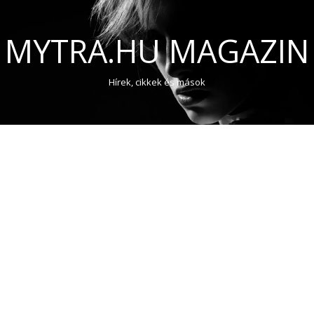
MYTRA.HU MAGAZIN
Hírek, cikkek és mások