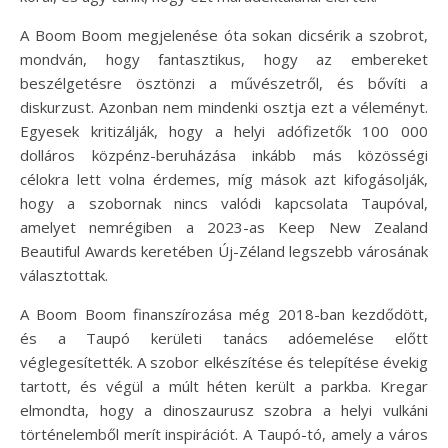
A Boom Boom megjelenése óta sokan dicsérik a szobrot,
mondván, hogy fantasztikus, hogy az embereket
beszélgetésre ösztönzi a művészetről, és bővíti a
diskurzust. Azonban nem mindenki osztja ezt a véleményt.
Egyesek kritizálják, hogy a helyi adófizetők 100 000
dolláros közpénz-beruházása inkább más közösségi
célokra lett volna érdemes, míg mások azt kifogásolják,
hogy a szobornak nincs valódi kapcsolata Taupóval,
amelyet nemrégiben a 2023-as Keep New Zealand
Beautiful Awards keretében Új-Zéland legszebb városának
választottak.
A Boom Boom finanszírozása még 2018-ban kezdődött,
és a Taupó kerületi tanács adóemelése előtt
véglegesítették. A szobor elkészítése és telepítése évekig
tartott, és végül a múlt héten került a parkba. Kregar
elmondta, hogy a dinoszaurusz szobra a helyi vulkáni
történelemből merít inspirációt. A Taupó-tó, amely a város