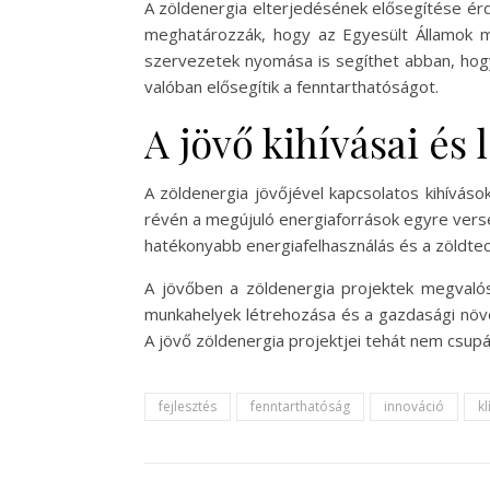
A zöldenergia elterjedésének elősegítése érd
meghatározzák, hogy az Egyesült Államok me
szervezetek nyomása is segíthet abban, hogy
valóban elősegítik a fenntarthatóságot.
A jövő kihívásai és
A zöldenergia jövőjével kapcsolatos kihívások
révén a megújuló energiaforrások egyre vers
hatékonyabb energiafelhasználás és a zöldte
A jövőben a zöldenergia projektek megvaló
munkahelyek létrehozása és a gazdasági növ
A jövő zöldenergia projektjei tehát nem csupá
fejlesztés
fenntarthatóság
innováció
k