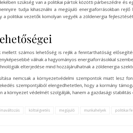
ekében szükség van a politikai pártok közötti párbeszédre és e
nnyire tudja kihasználni a megújuló energiaforrásokban rejl
 a politikai vezetők komolyan vegyék a zöldenergia fejlesztésé
 lehetőségei
 mellett számos lehetőség is rejlik a fenntarthatóság elősegíté
enyképesebbé válnak a hagyományos energiaforrásokkal szemben. 
chnológiák elterjedése mind hozzájárulhatnak a zöldenergia szek
sítása nemcsak a környezetvédelmi szempontok miatt lesz fon
ekedés szempontjából elengedhetetlen, hogy a kormány támogas
n a környezet védelmét szolgálják, hanem a gazdasági stabilitás é
límaváltozás
költségvetés
megújuló
munkahelyek
politikai f