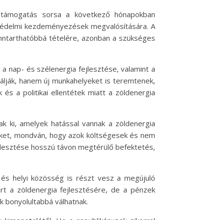
yi támogatás sorsa a következő hónapokban
zetvédelmi kezdeményezések megvalósítására. A
fenntarthatóbbá tételére, azonban a szükséges
 a nap- és szélenergia fejlesztése, valamint a
álják, hanem új munkahelyeket is teremtenek,
s a politikai ellentétek miatt a zöldenergia
ak ki, amelyek hatással vannak a zöldenergia
seket, mondván, hogy azok költségesek és nem
jlesztése hosszú távon megtérülő befektetés,
m és helyi közösség is részt vesz a megújuló
ért a zöldenergia fejlesztésére, de a pénzek
ok bonyolultabbá válhatnak.