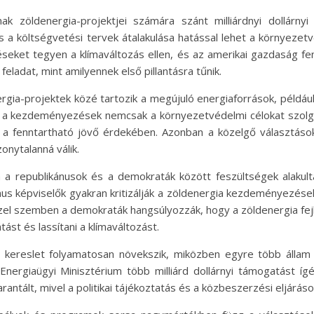
ak zöldenergia-projektjei számára szánt milliárdnyi dollárn
 és a költségvetési tervek átalakulása hatással lehet a környe
péseket tegyen a klímaváltozás ellen, és az amerikai gazdaság 
eladat, mint amilyennek első pillantásra tűnik.
gia-projektek közé tartozik a megújuló energiaforrások, például
k a kezdeményezések nemcsak a környezetvédelmi célokat szolg
a fenntartható jövő érdekében. Azonban a közelgő választások é
onytalanná válik.
 a republikánusok és a demokraták között feszültségek alakult
ánus képviselők gyakran kritizálják a zöldenergia kezdeményezé
Ezzel szemben a demokraták hangsúlyozzák, hogy a zöldenergia fe
ást és lassítani a klímaváltozást.
ti kereslet folyamatosan növekszik, miközben egyre több álla
Energiaügyi Minisztérium több milliárd dollárnyi támogatást íg
antált, mivel a politikai tájékoztatás és a közbeszerzési eljárás