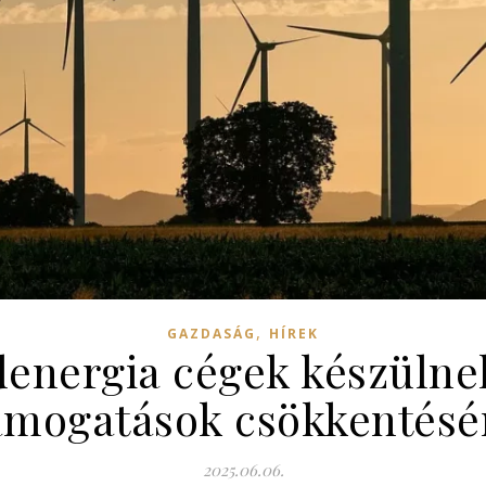
,
GAZDASÁG
HÍREK
denergia cégek készülnek
ámogatások csökkentésé
2025.06.06.