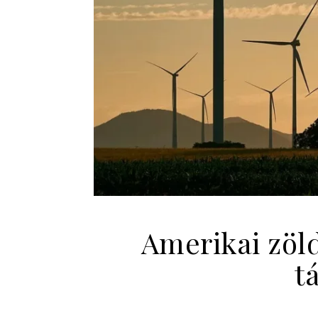
Amerikai zöl
t