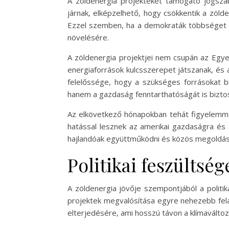
A zöldenergia projekteket támogató jogsza
járnak, elképzelhető, hogy csökkentik a zöld
Ezzel szemben, ha a demokraták többséget s
növelésére.
A zöldenergia projektjei nem csupán az Egyes
energiaforrások kulcsszerepet játszanak, és
felelőssége, hogy a szükséges forrásokat b
hanem a gazdaság fenntarthatóságát is biztos
Az elkövetkező hónapokban tehát figyelemmel
hatással lesznek az amerikai gazdaságra és a
hajlandóak együttműködni és közös megoldás
Politikai feszültség
A zöldenergia jövője szempontjából a politika
projektek megvalósítása egyre nehezebb fela
elterjedésére, ami hosszú távon a klímaváltozás