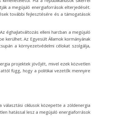
imenetelétől. Ha a republikánusok sikerrel
tják a megújuló energiaforrások elterjedését.
ések további fejlesztésére és a támogatások
Az éghajlatváltozás elleni harcban a megújuló
be kerülhet. Az Egyesült Államok kormányának
supán a környezetvédelmi célokat szolgálja,
rgia projektek jövőjét, mivel ezek közvetlen
attól függ, hogy a politikai vezetők mennyire
 a választási ciklusok közepette a zöldenergia
len hatással lesz a megújuló energiaforrások