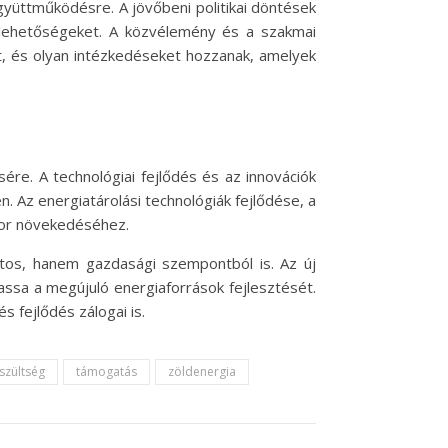
gyüttműködésre. A jövőbeni politikai döntések
ő lehetőségeket. A közvélemény és a szakmai
t, és olyan intézkedéseket hozzanak, amelyek
sére. A technológiai fejlődés és az innovációk
Az energiatárolási technológiák fejlődése, a
tor növekedéséhez.
tos, hanem gazdasági szempontból is. Az új
sa a megújuló energiaforrások fejlesztését.
s fejlődés zálogai is.
eszültség
támogatás
zöldenergia