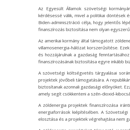
Az Egyesült Államok szövetségi kormányán
kérdésessé válik, mivel a politikai döntések
Biden-adminisztráció célja, hogy jelentős lé
finanszírozás biztosítása nem olyan egyszerű f
Az amerikai kormány által támogatott zöldener
villamosenergia-hálózat korszerűsítése. Eze
és hozzájárulnak a gazdaság fenntartásához 
finanszírozásának biztosítása egyre inkább biz
A szövetségi költségvetés tárgyalásai során
projektek jövőbeli támogatására. A republik
biztosítanak azonnali gazdasági előnyöket. 
amely segít csökkenteni a szén-dioxid-kibocsát
A zöldenergia projektek finanszírozása irán
energiaforrások kiépítésében. A Szövetségi 
elosztása és a projektek végrehajtása nem gar