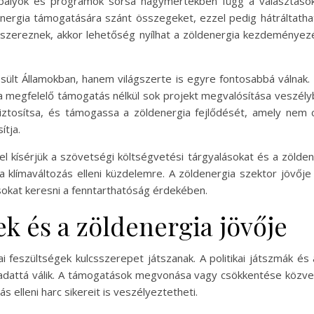
bályok és programok sorsa nagymértékben függ a választások k
energia támogatására szánt összegeket, ezzel pedig hátráltatha
zereznek, akkor lehetőség nyílhat a zöldenergia kezdeményez
ült Államokban, hanem világszerte is egyre fontosabbá válnak. 
 a megfelelő támogatás nélkül sok projekt megvalósítása veszély
iztosítsa, és támogassa a zöldenergia fejlődését, amely nem c
ítja.
 kísérjük a szövetségi költségvetési tárgyalásokat és a zöldene
 klímaváltozás elleni küzdelemre. A zöldenergia szektor jövője 
okat keresni a fenntarthatóság érdekében.
ek és a zöldenergia jövője
i feszültségek kulcsszerepet játszanak. A politikai játszmák és
dattá válik. A támogatások megvonása vagy csökkentése közvet
 elleni harc sikereit is veszélyeztetheti.