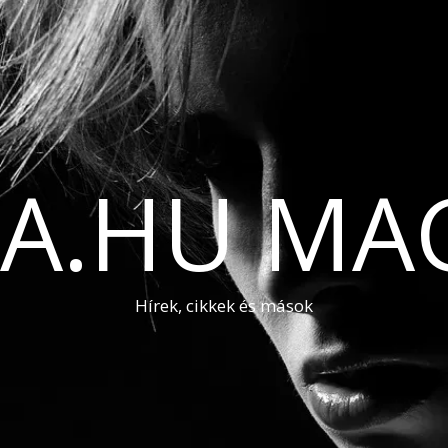
A.HU MA
Hírek, cikkek és mások