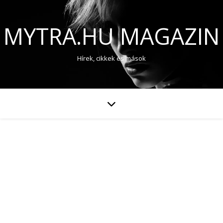
MYTRA.HU MAGAZIN
Hírek, cikkek és mások