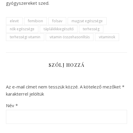
gyógyszereket szed.
elevit
femibion
folsav
magzat egészsége
nők egészsége
táplálékkiegészítő
terhesség
terhességi vitamin
vitamin összehasonlítás
vitaminok
SZÓLJ HOZZÁ
Az e-mail címet nem tesszük közzé.
A kötelező mezőket
*
karakterrel jelöltük
Név
*