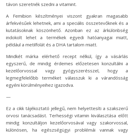
távon szeretnék szedni a vitamint.
A Femibion készítményei viszont gyakran magasabb
árfekvésűek lehetnek, ami a speciális összetevőknek és a
kutatásoknak köszönhető. Azonban ez az árkülönbség
indokolt lehet a termékek egyedi hatóanyagai miatt,
például a metilfolát és a DHA tartalom miatt.
Mindkét márka elérhető recept nélkül, így a vásárlás
egyszerű, de mindig érdemes előzetesen konzultálni a
kezelőorvossal vagy gyógyszerésszel, hogy a
legmegfelelőbb terméket válasszuk ki a várandósság
egyéni körülményeihez igazodva.
—
Ez a cikk tájékoztató jellegű, nem helyettesíti a szakszerű
orvosi tanácsadást. Terhességi vitamin kiválasztása előtt
mindig konzultáljon kezelőorvosával vagy szakorvossal,
különösen, ha egészségügyi problémái vannak vagy