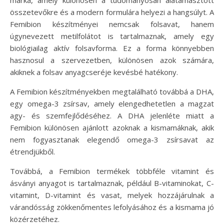
összetevőkre és a modern formulára helyezi a hangsúlyt. A
Femibion készítményei nemcsak folsavat, hanem
úgynevezett metilfolátot is tartalmaznak, amely egy
biológiailag aktív folsavforma. Ez a forma könnyebben
hasznosul a szervezetben, különösen azok számára,
akiknek a folsav anyagcseréje kevésbé hatékony.
A Femibion készítményekben megtalálható továbbá a DHA,
egy omega-3 zsírsav, amely elengedhetetlen a magzat
agy- és szemfejlődéséhez. A DHA jelenléte miatt a
Femibion különösen ajánlott azoknak a kismamáknak, akik
nem fogyasztanak elegendő omega-3 zsírsavat az
étrendjükből.
Továbbá, a Femibion termékek többféle vitamint és
ásványi anyagot is tartalmaznak, például B-vitaminokat, C-
vitamint, D-vitamint és vasat, melyek hozzájárulnak a
várandósság zökkenőmentes lefolyásához és a kismama jó
közérzetéhez.