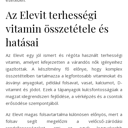
Az Elevit terhességi
vitamin összetétele és
hatásai
Az Elevit egy jól ismert és régóta használt terhességi
vitamin, amelyet kifejezetten a várandós nők igényeihez
igazítottak. A készítmény fő előnye, hogy komplex
összetételben tartalmazza a legfontosabb vitaminokat és
ásványi anyagokat, például folsavat, vasat, kalciumot, D-
vitamint és jódot. Ezek a tápanyagok kulcsfontosságúak a
magzat idegrendszeri fejlődése, a vérképzés és a csontok
erősödése szempontjából.
Az Elevit magas folsavtartalma különösen előnyös, mert a
folsav segít megelőzni a velőcső-záródási
rendellenességeket, ami az egyik leggyakoribb