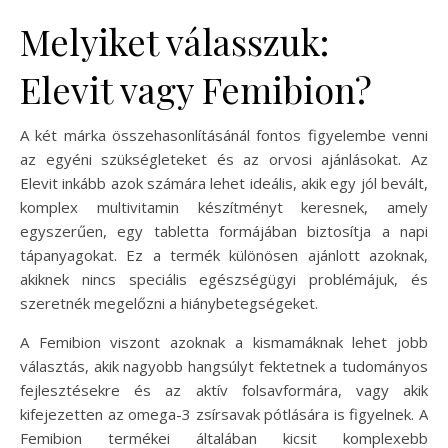
Melyiket válasszuk:
Elevit vagy Femibion?
A két márka összehasonlításánál fontos figyelembe venni
az egyéni szükségleteket és az orvosi ajánlásokat. Az
Elevit inkább azok számára lehet ideális, akik egy jól bevált,
komplex multivitamin készítményt keresnek, amely
egyszerűen, egy tabletta formájában biztosítja a napi
tápanyagokat. Ez a termék különösen ajánlott azoknak,
akiknek nincs speciális egészségügyi problémájuk, és
szeretnék megelőzni a hiánybetegségeket.
A Femibion viszont azoknak a kismamáknak lehet jobb
választás, akik nagyobb hangsúlyt fektetnek a tudományos
fejlesztésekre és az aktív folsavformára, vagy akik
kifejezetten az omega-3 zsírsavak pótlására is figyelnek. A
Femibion termékei általában kicsit komplexebb